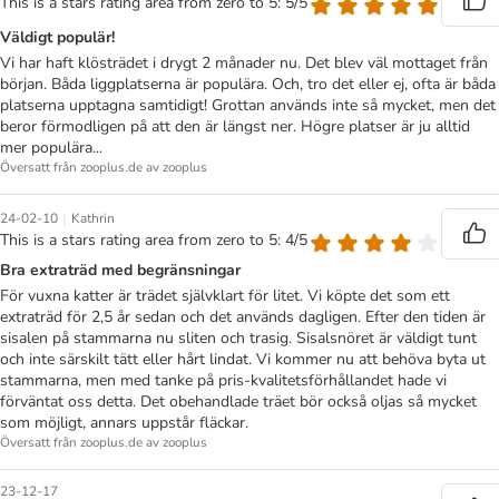
This is a stars rating area from zero to 5: 5/5
Väldigt populär!
Vi har haft klösträdet i drygt 2 månader nu. Det blev väl mottaget från
början. Båda liggplatserna är populära. Och, tro det eller ej, ofta är båda
platserna upptagna samtidigt! Grottan används inte så mycket, men det
beror förmodligen på att den är längst ner. Högre platser är ju alltid
mer populära...
Översatt från zooplus.de av zooplus
|
24-02-10
Kathrin
This is a stars rating area from zero to 5: 4/5
Bra extraträd med begränsningar
För vuxna katter är trädet självklart för litet. Vi köpte det som ett
extraträd för 2,5 år sedan och det används dagligen. Efter den tiden är
sisalen på stammarna nu sliten och trasig. Sisalsnöret är väldigt tunt
och inte särskilt tätt eller hårt lindat. Vi kommer nu att behöva byta ut
stammarna, men med tanke på pris-kvalitetsförhållandet hade vi
förväntat oss detta. Det obehandlade träet bör också oljas så mycket
som möjligt, annars uppstår fläckar.
Översatt från zooplus.de av zooplus
23-12-17