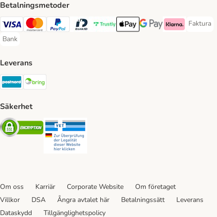
Betalningsmetoder
Faktura
Faktura 
Visa Payment Method
Mastercard Payment Method
PayPal Payment Method
BankID Payment Method
Trustly Payment Method
Apple Pay Payment Method
Googple Pay Payment M
Klarna Payment 
Bank
Bank Payment Method
Leverans
Postnord Shipping Method
Bring Shipping Method
Säkerhet
Security
Security
Om oss
Karriär
Corporate Website
Om företaget
Villkor
DSA
Ångra avtalet här
Betalningssätt
Leverans
Dataskydd
Tillgänglighetspolicy