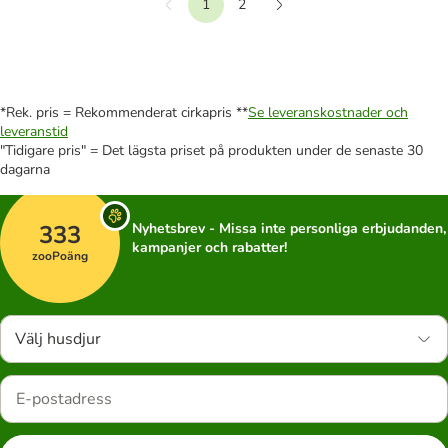
1
2
Föregående
Nästa
*Rek. pris = Rekommenderat cirkapris **
Se leveranskostnader och
leveranstid
"Tidigare pris" = Det lägsta priset på produkten under de senaste 30
dagarna
333
Nyhetsbrev - Missa inte personliga erbjudanden,
kampanjer och rabatter!
zooPoäng
Välj husdjur