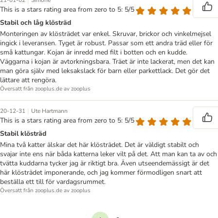
|
21-01-02
Simone
This is a stars rating area from zero to 5: 5/5
Stabil och låg klösträd
Monteringen av klösträdet var enkel. Skruvar, brickor och vinkelmejsel
ingick i leveransen. Tyget är robust. Passar som ett andra träd eller för
små kattungar. Kojan är inredd med filt i botten och en kudde.
Väggarna i kojan är avtorkningsbara. Träet är inte lackerat, men det kan
man göra själv med leksakslack för barn eller parkettlack. Det gör det
lättare att rengöra.
Översatt från zooplus.de av zooplus
|
20-12-31
Ute Hartmann
This is a stars rating area from zero to 5: 5/5
Stabil klösträd
Mina två katter älskar det här klösträdet. Det är väldigt stabilt och
svajar inte ens när båda katterna leker vilt på det. Att man kan ta av och
tvätta kuddarna tycker jag är riktigt bra. Även utseendemässigt är det
här klösträdet imponerande, och jag kommer förmodligen snart att
beställa ett till för vardagsrummet.
Översatt från zooplus.de av zooplus