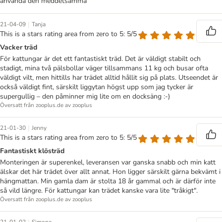
använda den meddetsamma
|
21-04-09
Tanja
This is a stars rating area from zero to 5: 5/5
Vacker träd
För kattungar är det ett fantastiskt träd. Det är väldigt stabilt och
stadigt, mina två pälsbollar väger tillsammans 11 kg och busar ofta
väldigt vilt, men hittills har trädet alltid hållit sig på plats. Utseendet är
också väldigt fint, särskilt liggytan högst upp som jag tycker är
supergullig – den påminner mig lite om en docksäng :-)
Översatt från zooplus.de av zooplus
|
21-01-30
Jenny
This is a stars rating area from zero to 5: 5/5
Fantastiskt klösträd
Monteringen är superenkel, leveransen var ganska snabb och min katt
älskar det här trädet över allt annat. Hon ligger särskilt gärna bekvämt i
hängmattan. Min gamla dam är stolta 18 år gammal och är därför inte
så vild längre. För kattungar kan trädet kanske vara lite "tråkigt".
Översatt från zooplus.de av zooplus