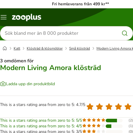
Fri hemleverans från 499 kr**
Katalogmeny
Sök
efter
produkter
Katt
Klösträd & klösmöbler
Små klösträd
Modern Living Amora k
3 omdömen för
Modern Living Amora klösträd
Ladda upp din produktbild
This is a stars rating area from zero to 5: 4.7/5
This is a stars rating area from zero to 5: 5/5
(
2
)
This is a stars rating area from zero to 5: 4/5
(
1
)
This is a stars rating area from zero to 5: 3/5
(
0
)