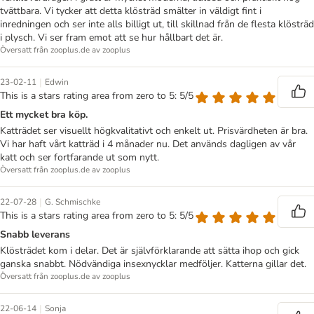
tvättbara. Vi tycker att detta klösträd smälter in väldigt fint i
inredningen och ser inte alls billigt ut, till skillnad från de flesta klösträd
i plysch. Vi ser fram emot att se hur hållbart det är.
Översatt från zooplus.de av zooplus
|
23-02-11
Edwin
This is a stars rating area from zero to 5: 5/5
Ett mycket bra köp.
Katträdet ser visuellt högkvalitativt och enkelt ut. Prisvärdheten är bra.
Vi har haft vårt katträd i 4 månader nu. Det används dagligen av vår
katt och ser fortfarande ut som nytt.
Översatt från zooplus.de av zooplus
|
22-07-28
G. Schmischke
This is a stars rating area from zero to 5: 5/5
Snabb leverans
Klösträdet kom i delar. Det är självförklarande att sätta ihop och gick
ganska snabbt. Nödvändiga insexnycklar medföljer. Katterna gillar det.
Översatt från zooplus.de av zooplus
|
22-06-14
Sonja