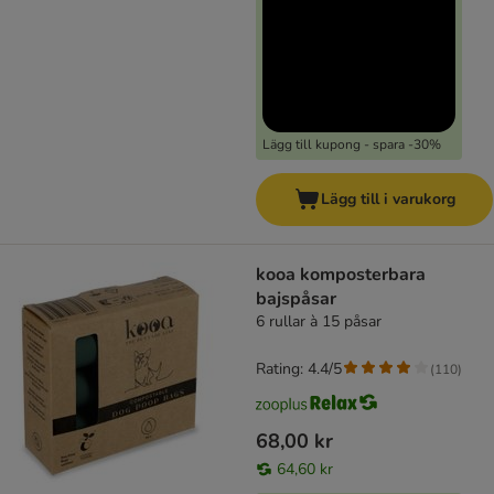
Lägg till kupong - spara -30%
Lägg till i varukorg
kooa komposterbara
bajspåsar
6 rullar à 15 påsar
Rating: 4.4/5
(
110
)
68,00 kr
64,60 kr