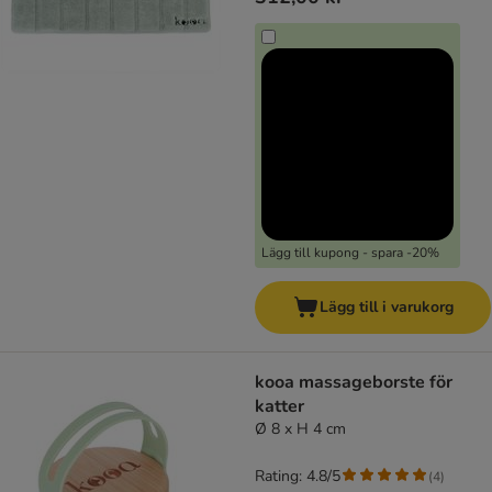
Lägg till kupong - spara -20%
Lägg till i varukorg
kooa massageborste för
katter
Ø 8 x H 4 cm
Rating: 4.8/5
(
4
)