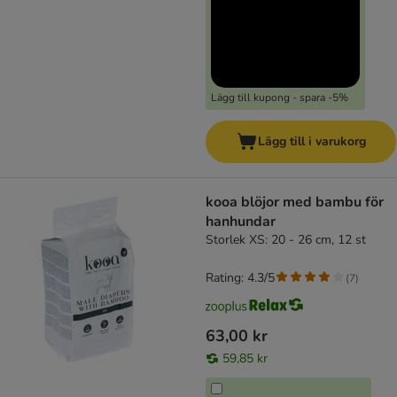
Lägg till kupong - spara -5%
Lägg till i varukorg
kooa blöjor med bambu för
hanhundar
Storlek XS: 20 - 26 cm, 12 st
Rating: 4.3/5
(
7
)
63,00 kr
59,85 kr