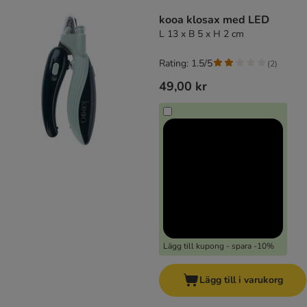
product items have been changed
kooa klosax med LED
L 13 x B 5 x H 2 cm
Rating: 1.5/5
(
2
)
49,00 kr
Lägg till kupong - spara -10%
Lägg till i varukorg