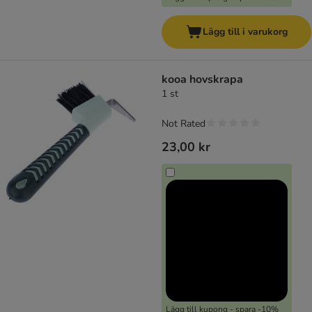
Lägg till i varukorg
kooa hovskrapa
1 st
Not Rated
23,00 kr
Lägg till kupong - spara -10%