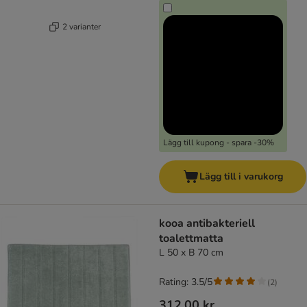
2 varianter
Lägg till kupong - spara -30%
Lägg till i varukorg
kooa antibakteriell
toalettmatta
L 50 x B 70 cm
Rating: 3.5/5
(
2
)
312,00 kr