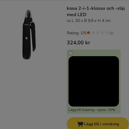
kooa 2-i-1-klosax och -slip
med LED
ca L 20 x B 9,9 x H 4 cm
Rating: 1/5
(
1
)
324,00 kr
Lägg till kupong - spara -10%
Lägg till i varukorg