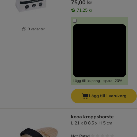
75,00 kr
71,25 kr
3 varianter
Lägg till kupong - spara -20%
Lägg till i varukorg
kooa kroppsborste
L 21 x B 8,5 x H 5 cm
Not Rated