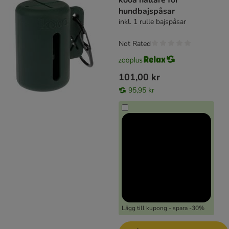
kooa hållare för
hundbajspåsar
inkl. 1 rulle bajspåsar
Not Rated
101,00 kr
95,95 kr
Lägg till kupong - spara -30%