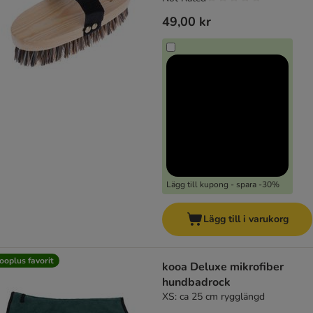
49,00 kr
Lägg till kupong - spara -30%
Lägg till i varukorg
ooplus favorit
kooa Deluxe mikrofiber
hundbadrock
XS: ca 25 cm rygglängd