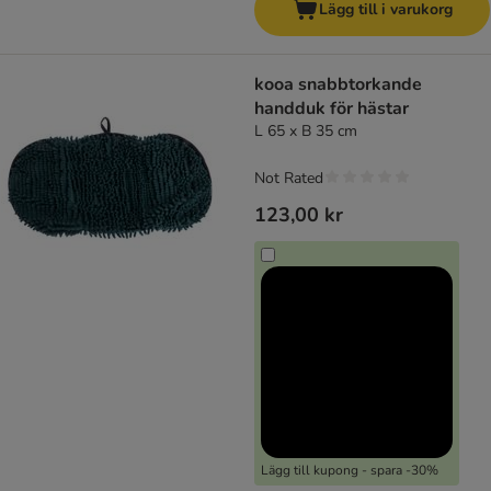
Lägg till i varukorg
kooa snabbtorkande
handduk för hästar
L 65 x B 35 cm
Not Rated
123,00 kr
Lägg till kupong - spara -30%