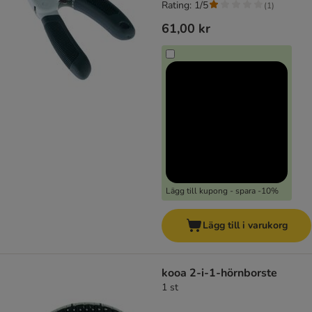
Rating: 1/5
(
1
)
61,00 kr
Lägg till kupong - spara -10%
Lägg till i varukorg
kooa 2-i-1-hörnborste
1 st