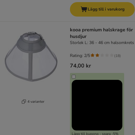
Lägg till i varukorg
kooa premium halskrage för
husdjur
Storlek L: 36 - 46 cm halsomkrets
Rating: 2/5
(
18
)
74,00 kr
4 varianter
Lägg till kupong - spara -5%