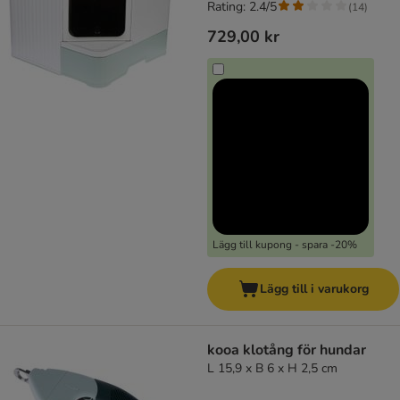
Rating: 2.4/5
(
14
)
729,00 kr
Lägg till kupong - spara -20%
Lägg till i varukorg
kooa klotång för hundar
L 15,9 x B 6 x H 2,5 cm