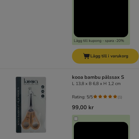
Lägg till kupong - spara -20%
Lägg till i varukorg
kooa bambu pälssax S
L 13,8 x B 6,8 x H 1,2 cm
Rating: 5/5
(
1
)
99,00 kr