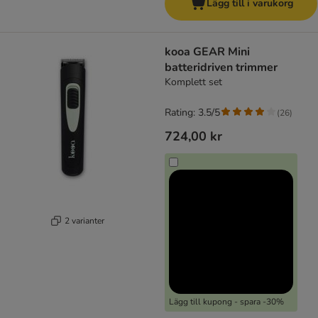
Lägg till i varukorg
kooa GEAR Mini
batteridriven trimmer
Komplett set
Rating: 3.5/5
(
26
)
724,00 kr
2 varianter
Lägg till kupong - spara -30%