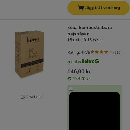
Lägg till i varukorg
kooa komposterbara
bajspåsar
15 rullar à 15 påsar
Rating: 4.4/5
(
110
)
146,00 kr
138,70 kr
2 varianter