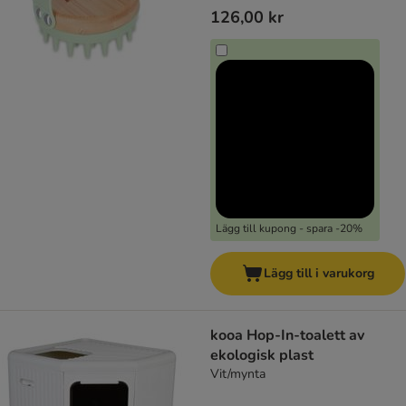
126,00 kr
Lägg till kupong - spara -20%
Lägg till i varukorg
kooa Hop-In-toalett av
ekologisk plast
Vit/mynta