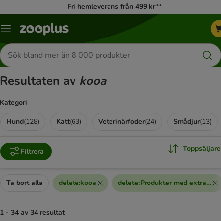
Fri hemleverans från 499 kr**
Katalogmeny
Sök
efter
produkter
Resultaten av
kooa
Kategori
Hund
(
128
)
Katt
(
63
)
Veterinärfoder
(
24
)
Smådjur
(
13
)
Toppsäljare
Filtrera
Ta bort alla
delete
:
kooa
delete
:
Produkter med extra raba
1 - 34 av 34 resultat