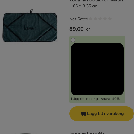
kooa handduk för hästar
L 65 x B 35 cm
Not Rated
89,00 kr
Lägg till kupong - spara -40%
Lägg till i varukorg