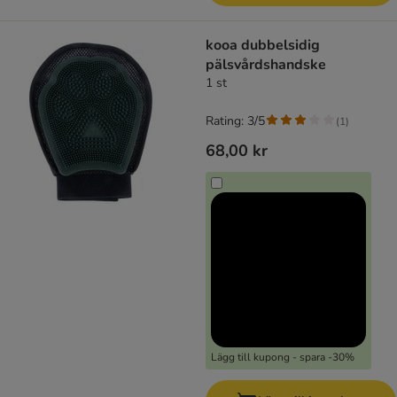
kooa dubbelsidig
pälsvårdshandske
1 st
Rating: 3/5
(
1
)
68,00 kr
Lägg till kupong - spara -30%