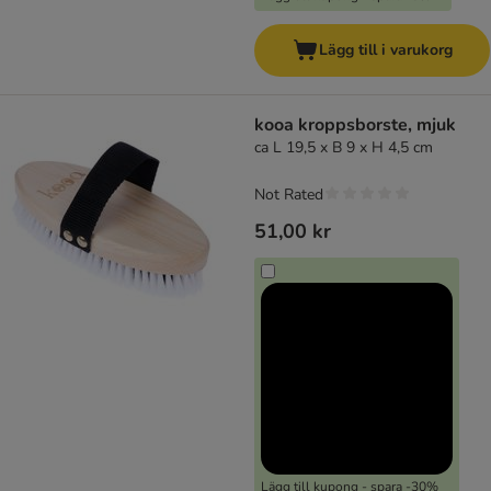
Lägg till i varukorg
kooa kroppsborste, mjuk
ca L 19,5 x B 9 x H 4,5 cm
Not Rated
51,00 kr
Lägg till kupong - spara -30%