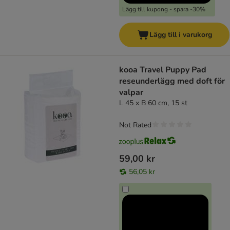
Lägg till kupong - spara -30%
Lägg till i varukorg
kooa Travel Puppy Pad
reseunderlägg med doft för
valpar
L 45 x B 60 cm, 15 st
Not Rated
59,00 kr
56,05 kr