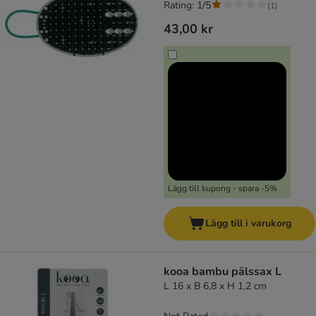
Rating: 1/5
(
1
)
43,00 kr
Lägg till kupong - spara -5%
Lägg till i varukorg
kooa bambu pälssax L
L 16 x B 6,8 x H 1,2 cm