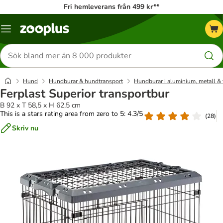
Fri hemleverans från 499 kr**
Katalogmeny
Sök
efter
produkter
Hund
Hundburar & hundtransport
Hundburar i aluminium, metall & 
Ferplast Superior transportbur
B 92 x T 58,5 x H 62,5 cm
This is a stars rating area from zero to 5: 4.3/5
(
28
)
Skriv nu