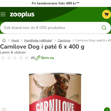
Fri hemleverans från 499 kr**
Katalogmeny
Sök
efter
produkter
Hund
Hundfoder (våtfoder)
Carnilove
Carnilove Dog i paté 6 x 4
Carnilove Dog i paté 6 x 400 g
Lamm & vildsvin
Skriv nu
(
0
)