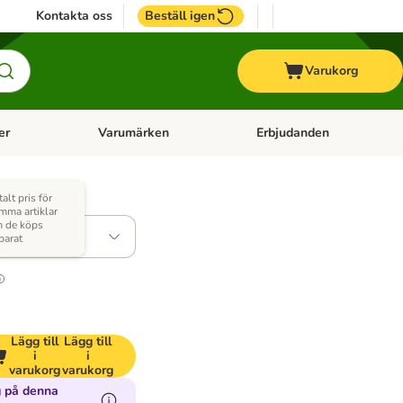
Kontakta oss
Beställ igen
Varukorg
er
Varumärken
Erbjudanden
menu: Häst
Open category menu: Veterinärfoder
Open category menu: Varum
talt pris för
mma artiklar
 de köps
parat
Lägg till
Lägg till
i
i
varukorg
varukorg
 på denna