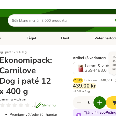
Sök
efter
produkter
k
Fågel
Häst
Veterinärfod
category menu: Smådjur
Open category menu: Fisk
Open category menu: Fågel
Open category 
g i paté 12 x 400 g
Ekonomipack:
To
Artikel (3 varianter)
sa
om
Lamm & vildsvin
Carnilove
se
2594483.0
Dog i paté 12
-2.01%
Individuellt
448,00 kr
439,00 kr
x 400 g
91,50 kr / kg
Lamm & vildsvin
Skriv nu
(
0
)
Tjäna 44 zooPoäng
Premium-våtfoder för hundar