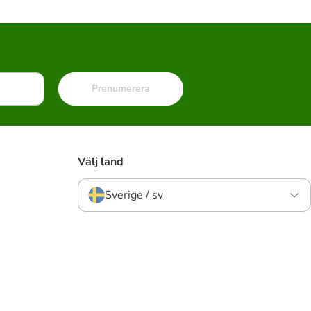
Prenumerera
Välj land
Sverige / sv