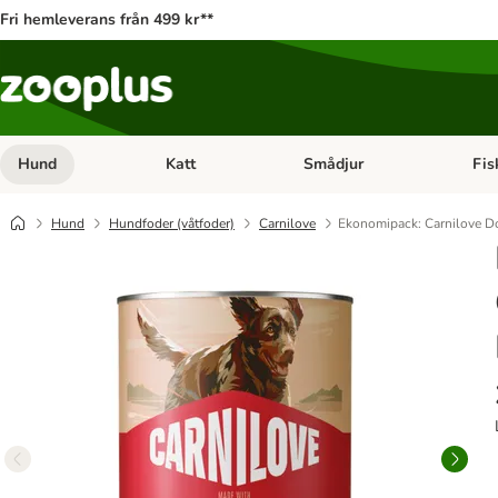
Fri hemleverans från 499 kr**
Hund
Katt
Smådjur
Fis
Open category menu: Hund
Open category menu: Katt
Open 
Hund
Hundfoder (våtfoder)
Carnilove
Ekonomipack: Carnilove Do