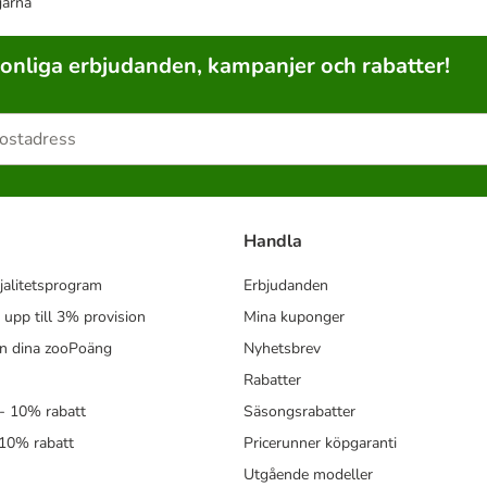
garna
sonliga erbjudanden, kampanjer och rabatter!
Handla
jalitetsprogram
Erbjudanden
- upp till 3% provision
Mina kuponger
in dina zooPoäng
Nyhetsbrev
Rabatter
- 10% rabatt
Säsongsrabatter
 10% rabatt
Pricerunner köpgaranti
Utgående modeller