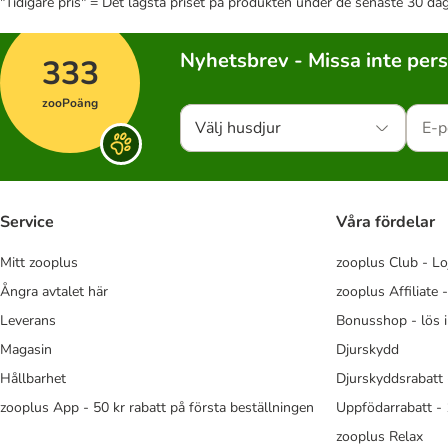
"Tidigare pris" = Det lägsta priset på produkten under de senaste 30 da
Nyhetsbrev - Missa inte per
333
zooPoäng
Välj husdjur
Service
Våra fördelar
Mitt zooplus
zooplus Club - Lo
Ångra avtalet här
zooplus Affiliate 
Leverans
Bonusshop - lös 
Magasin
Djurskydd
Hållbarhet
Djurskyddsrabatt 
zooplus App - 50 kr rabatt på första beställningen
Uppfödarrabatt -
zooplus Relax