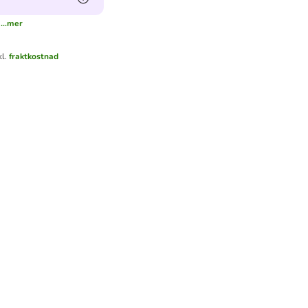
...mer
kl.
fraktkostnad