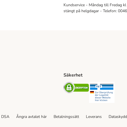
Kundservice - Måndag till Fredag kl 
stängt på helgdagar - Telefon: 00
Säkerhet
Shipping Method
ing Shipping Method
Security
Securit
ethod
DSA
Ångra avtalet här
Betalningssätt
Leverans
Dataskyd