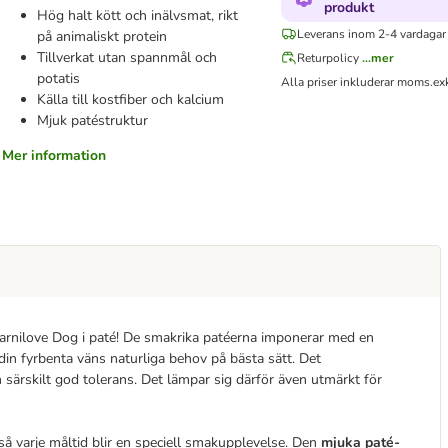
produkt
Hög halt kött och inälvsmat, rikt
Leverans inom 2-4 vardagar
på animaliskt protein
Tillverkat utan spannmål och
Returpolicy
...mer
potatis
Alla priser inkluderar moms.
ex
Källa till kostfiber och kalcium
Mjuk patéstruktur
Mer information
 Carnilove Dog i paté! De smakrika patéerna imponerar med en
 din fyrbenta väns naturliga behov på bästa sätt. Det
särskilt god tolerans. Det lämpar sig därför även utmärkt för
så varje måltid blir en speciell smakupplevelse. Den
mjuka paté-