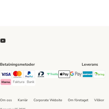
Betalningsmetoder
Leverans
Postnord 
Br
Visa Payment Method
Mastercard Payment Method
PayPal Payment Method
BankID Payment Method
Trustly Payment Method
Apple Pay Payment Method
Googple Pay Payment M
Faktura
Bank
Faktura Payment Method
Bank Payment Method
Klarna Payment Method
Om oss
Karriär
Corporate Website
Om företaget
Villkor