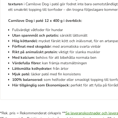
texturen
i Carnilove Dog i paté gör fodret inte bara oemotståndligt
ett smakrikt topping till torrfoder – din trogna följeslagare kommer 
Carnilove Dog i paté 12 x 400 g i överblick:
Fullvärdigt våtfoder för hundar
Utan spannmål och potatis:
särskilt lättsmält
Hög köttandel:
mycket färskt kött och inälvsmat, för en artanpa
Förfinat med skogsbär:
med aromatiska svarta vinbär
Rikt på animaliskt protein:
viktigt för slanka muskler
Med kalcium:
behövs för att bibehålla normala ben
Värdefulla fibrer:
kan främja matsmältningen
Lättsmälta kolhydrater:
från ärtor
Mjuk paté:
läcker paté med fin konsistens
100% balanserad:
som helfoder eller smaskigt topping till torrf
Här tillgänglig som Ekonomipack:
perfekt för att fylla på förråd
*Rek. pris = Rekommenderat cirkapris **
Se leveranskostnader och levera