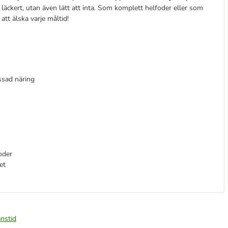
 läckert, utan även lätt att inta. Som komplett helfoder eller som
att älska varje måltid!
ssad näring
oder
et
nstid