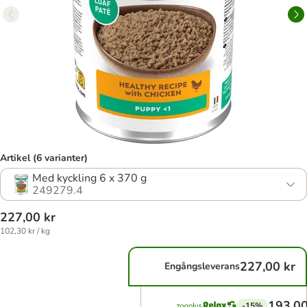
Artikel (6 varianter)
Med kyckling 6 x 370 g
249279.4
227,00 kr
102,30 kr / kg
227,00 kr
Engångsleverans
193,00
-15%