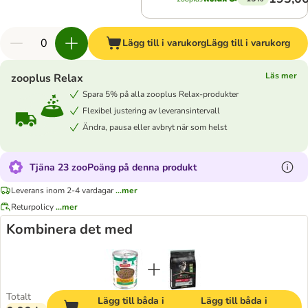
Lägg till i varukorg
Lägg till i varukorg
Läs mer
zooplus Relax
Spara 5% på alla zooplus Relax-produkter
Flexibel justering av leveransintervall
Ändra, pausa eller avbryt när som helst
Tjäna 23 zooPoäng på denna produkt
Leverans inom 2-4 vardagar
...mer
Returpolicy
...mer
Kombinera det med
Totalt
Lägg till båda i
Lägg till båda i