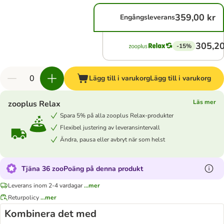
359,00 kr
Engångsleverans
305,20
-15%
Lägg till i varukorg
Lägg till i varukorg
Läs mer
zooplus Relax
Spara 5% på alla zooplus Relax-produkter
Flexibel justering av leveransintervall
Ändra, pausa eller avbryt när som helst
Tjäna 36 zooPoäng på denna produkt
Leverans inom 2-4 vardagar
...mer
Returpolicy
...mer
Kombinera det med