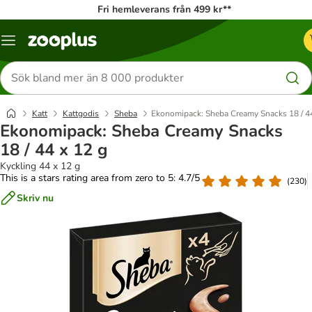
Fri hemleverans från 499 kr**
Katalogmeny
Sök
efter
produkter
Katt
Kattgodis
Sheba
Ekonomipack: Sheba Creamy Snacks 18 / 44
Ekonomipack: Sheba Creamy Snacks
18 / 44 x 12 g
Kyckling 44 x 12 g
This is a stars rating area from zero to 5: 4.7/5
(
230
)
Skriv nu