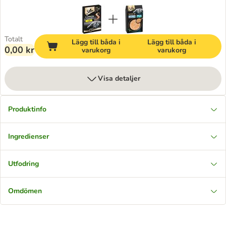
Totalt
Lägg till båda i
Lägg till båda i
0,00 kr
varukorg
varukorg
Visa detaljer
Produktinfo
Ingredienser
Utfodring
Omdömen