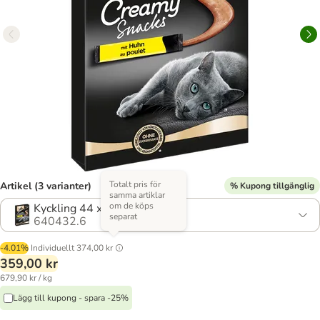
Totalt pris för
Artikel (3 varianter)
% Kupong tillgänglig
samma artiklar
om de köps
Kyckling 44 x 12 g
separat
640432.6
-4.01%
Individuellt
374,00 kr
359,00 kr
679,90 kr / kg
Lägg till kupong - spara -25%