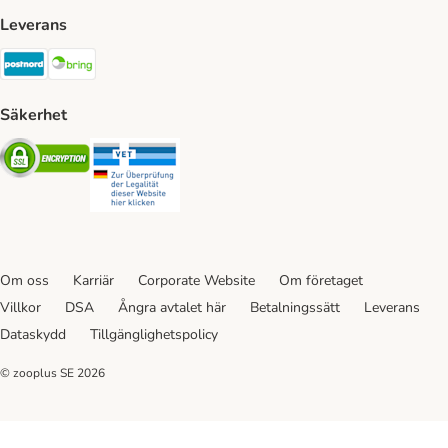
Leverans
Postnord Shipping Method
Bring Shipping Method
Säkerhet
Security
Security
Om oss
Karriär
Corporate Website
Om företaget
Villkor
DSA
Ångra avtalet här
Betalningssätt
Leverans
Dataskydd
Tillgänglighetspolicy
© zooplus SE
2026