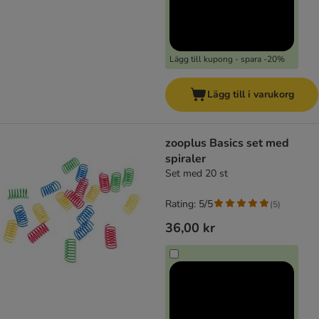
Lägg till kupong - spara -20%
Lägg till i varukorg
zooplus Basics set med
spiraler
Set med 20 st
Rating: 5/5
(
5
)
36,00 kr