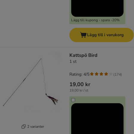
Lägg till kupong - spara -20%
Lägg till i varukorg
Kattspö Bird
1 st
Rating: 4/5
(
174
)
19,00 kr
19,00 kr / st
2 varianter