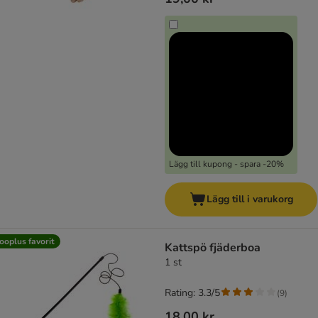
Lägg till kupong - spara -20%
Lägg till i varukorg
ooplus favorit
Kattspö fjäderboa
1 st
Rating: 3.3/5
(
9
)
18,00 kr