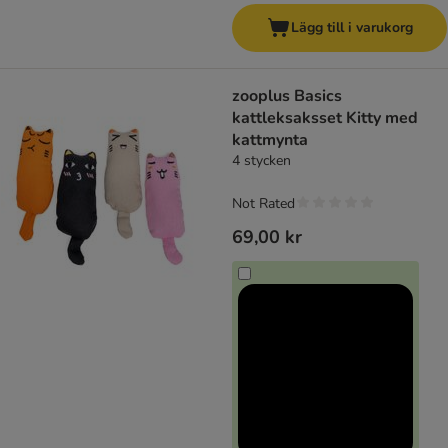
Lägg till i varukorg
zooplus Basics
kattleksaksset Kitty med
kattmynta
4 stycken
Not Rated
69,00 kr