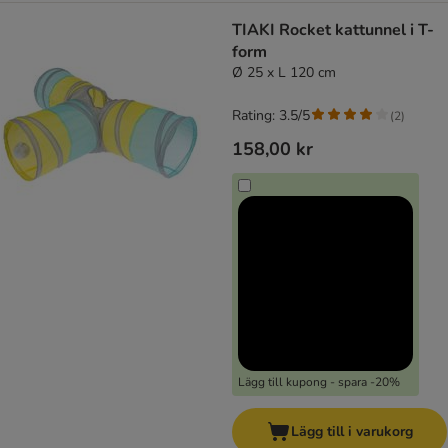
TIAKI Rocket kattunnel i T-
form
Ø 25 x L 120 cm
Rating: 3.5/5
(
2
)
158,00 kr
Lägg till kupong - spara -20%
Lägg till i varukorg