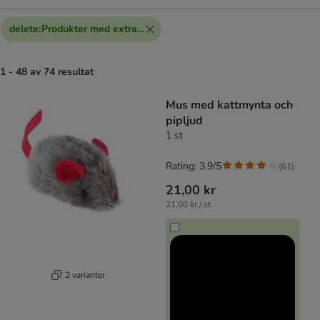
delete
:
Produkter med extra rabatt
1 - 48 av 74 resultat
product items have been changed
Mus med kattmynta och
pipljud
1 st
Rating: 3.9/5
(
61
)
21,00 kr
21,00 kr / st
2 varianter