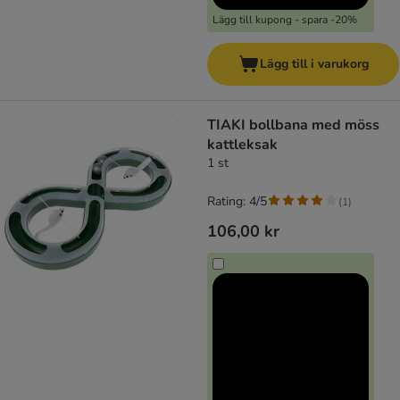
Lägg till kupong - spara -20%
Lägg till i varukorg
TIAKI bollbana med möss
kattleksak
1 st
Rating: 4/5
(
1
)
106,00 kr