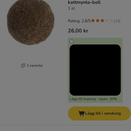
kattmynta-boll
1 st
Rating: 2.6/5
(
12
)
26,00 kr
2 varianter
Lägg till kupong - spara -20%
Lägg till i varukorg