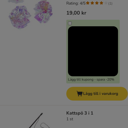
Rating: 4/5
(
1
)
19,00 kr
Lägg till kupong - spara -20%
Lägg till i varukorg
Kattspö 3 i 1
1 st