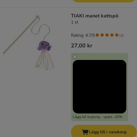
TIAKI manet kattspö
1 st
Rating: 4.7/5
(
3
)
27,00 kr
Lägg till kupong - spara -20%
Lägg till i varukorg