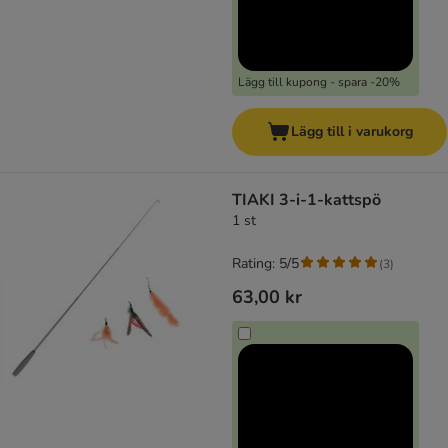
Lägg till kupong - spara -20%
Lägg till i varukorg
TIAKI 3-i-1-kattspö
1 st
Rating: 5/5
(
3
)
63,00 kr