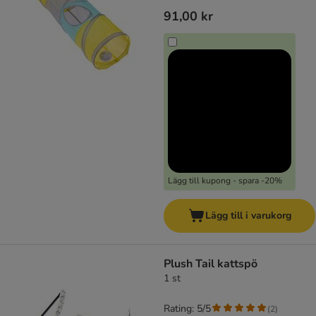
91,00 kr
Lägg till kupong - spara -20%
Lägg till i varukorg
Plush Tail kattspö
1 st
Rating: 5/5
(
2
)