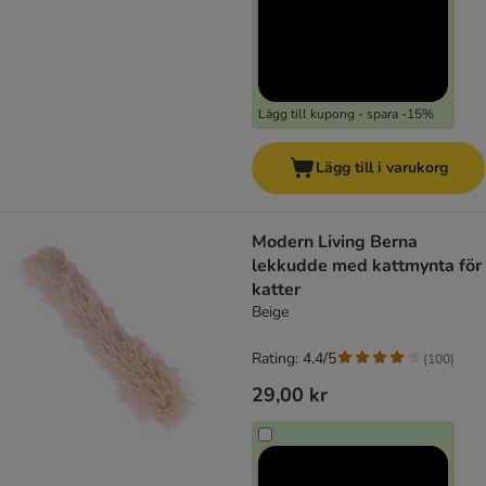
Lägg till kupong - spara -15%
Lägg till i varukorg
Modern Living Berna
lekkudde med kattmynta för
katter
Beige
Rating: 4.4/5
(
100
)
29,00 kr