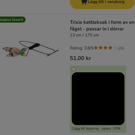
Lägg till i varukorg
ooplus favorit
Trixie kattleksak i form av en
fågel - passar in i dörrar
13 cm / 175 cm
Rating: 3.8/5
(
26
)
51,00 kr
Lägg till kupong - spara -20%