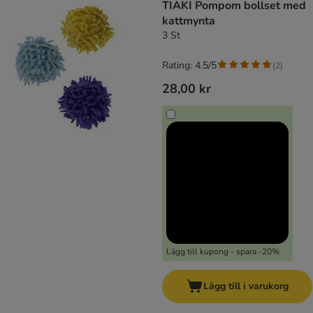
TIAKI Pompom bollset med
kattmynta
3 St
Rating: 4.5/5
(
2
)
28,00 kr
Lägg till kupong - spara -20%
Lägg till i varukorg