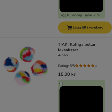
Lägg till kupong - spara -20%
Lägg till i varukorg
TIAKI fluffiga bollar
leksaksset
4-pack
Rating: 5/5
(
1
)
15,00 kr