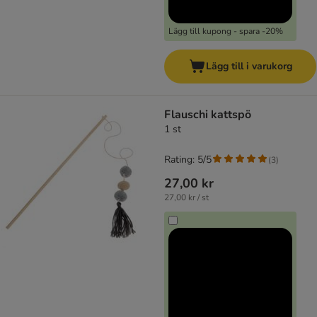
Lägg till kupong - spara -20%
Lägg till i varukorg
Flauschi kattspö
1 st
Rating: 5/5
(
3
)
27,00 kr
27,00 kr / st