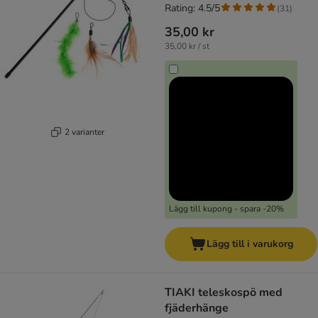
Rating: 4.5/5
(
31
)
35,00 kr
35,00 kr / st
2 varianter
Lägg till kupong - spara -20%
Lägg till i varukorg
TIAKI teleskospö med
fjäderhänge