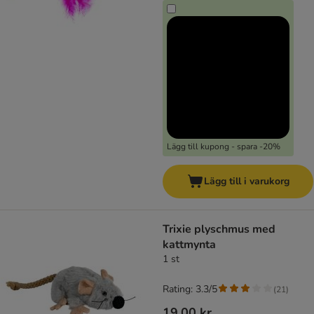
Lägg till kupong - spara -20%
Lägg till i varukorg
Trixie plyschmus med
kattmynta
1 st
Rating: 3.3/5
(
21
)
19,00 kr