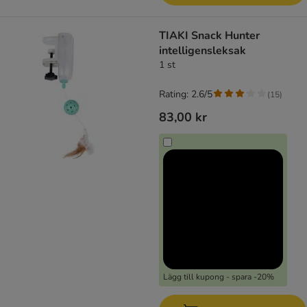
TIAKI Snack Hunter
intelligensleksak
1 st
Rating: 2.6/5
(
15
)
83,00 kr
Lägg till kupong - spara -20%