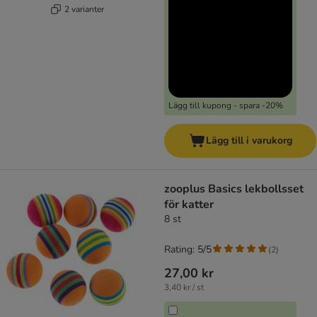
2 varianter
Lägg till kupong - spara -20%
Lägg till i varukorg
zooplus Basics lekbollsset
för katter
8 st
Rating: 5/5
(
2
)
27,00 kr
3,40 kr / st