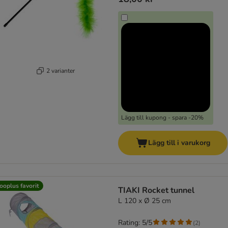
2 varianter
Lägg till kupong - spara -20%
Lägg till i varukorg
ooplus favorit
TIAKI Rocket tunnel
L 120 x Ø 25 cm
Rating: 5/5
(
2
)