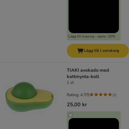
Lägg till kupong - spara -20%
Lägg till i varukorg
TIAKI avokado med
kattmynta-boll
1 st
Rating: 4.7/5
(
3
)
25,00 kr