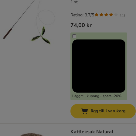
1 st
Rating: 3.7/5
(
11
)
74,00 kr
Lägg till kupong - spara -20%
Lägg till i varukorg
Kattleksak Natural