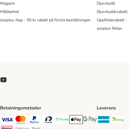
Magasin
Djurskydd
Hållbarhet
Djurskyddsrabatt 
zooplus App - 50 kr rabatt på första beställningen
Uppfödarrabatt -
zooplus Relax
Betalningsmetoder
Leverans
Postnord 
Br
Visa Payment Method
Mastercard Payment Method
PayPal Payment Method
BankID Payment Method
Trustly Payment Method
Apple Pay Payment Method
Googple Pay Payment M
Faktura
Bank