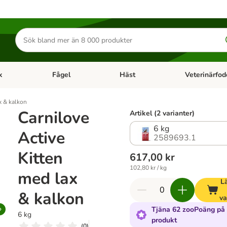
Sök
efter
produkter
k
Fågel
Häst
Veterinärfod
category menu: Smådjur
Open category menu: Fisk
Open category menu: Fågel
Open category 
x & kalkon
Carnilove
Artikel (2 varianter)
6 kg
Active
2589693.1
Kitten
617,00 kr
102,80 kr / kg
med lax
Lä
& kalkon
va
Tjäna 62 zooPoäng på
6 kg
produkt
(
0
)