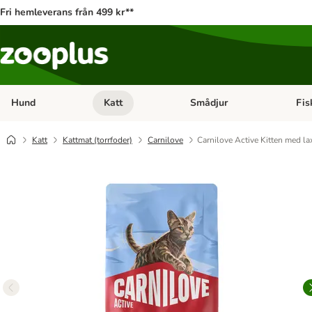
Fri hemleverans från 499 kr**
Hund
Katt
Smådjur
Fis
Open category menu: Hund
Open category menu: Katt
Open 
Katt
Kattmat (torrfoder)
Carnilove
Carnilove Active Kitten med la