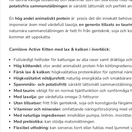
potatisfria sammanställningen
är särskilt lättsmält och perfekt a
En
hög andel animaliskt protein
är precis det din innekatt behöver
imponerar även med värdefull laxolja,
en generös tillsats av tauri
naturnära sammanställningen är helt fri från genteknik, soja och 
kommer att uppskatta.
Carnilove Active Kitten med lax & kalkon i överblick:
Fullvärdigt helfoder för kattungar av alla raser samt dräktiga oc
Hög köttandel:
stor andel animaliskt protein från köttingrediens
Färsk lax & kalkon:
högkvalitativa proteinkällor för optimal när
Högkvalitativt nötdjursfett:
naturlig energikälla och smakbärare
Spannmåls- och potatisfritt:
särskilt lättsmält sammanställning
Med taurin:
viktigt för en normal hjärtfunktion och synförmåga 
Med laxolja:
ger värdefulla omega-3-fettsyror
Utan tillsatser:
fritt från genteknik, soja och konstgjorda färgä
Vitaminer och mineraler:
omfattande näringsförsörjning med v
Med naturliga ingredienser:
innehåller pumpa, linfrön, morötter,
Med prebiotika:
kan stödja matsmältningen
Flexibel utfodring:
kan serveras torrt eller fuktas med ljummet 