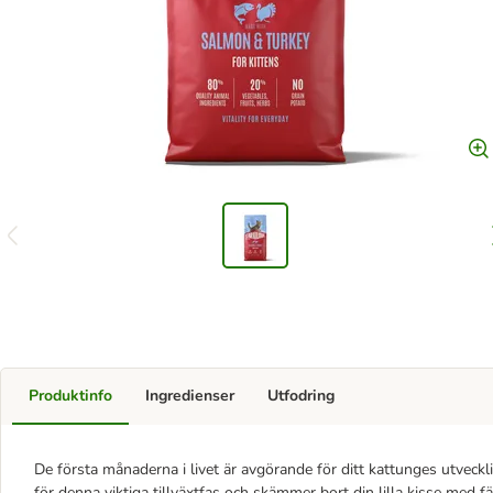
Produktinfo
Ingredienser
Utfodring
De första månaderna i livet är avgörande för ditt kattunges utveckli
för denna viktiga tillväxtfas och skämmer bort din lilla kisse med f