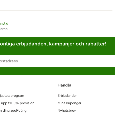
nstid
garna
sonliga erbjudanden, kampanjer och rabatter!
Handla
jalitetsprogram
Erbjudanden
- upp till 3% provision
Mina kuponger
in dina zooPoäng
Nyhetsbrev