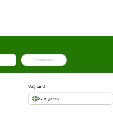
Prenumerera
Välj land
Sverige / sv