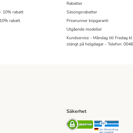
Rabatter
- 10% rabatt
Säsongsrabatter
 10% rabatt
Pricerunner köpgaranti
Utgående modeller
Kundservice - Måndag till Fredag kl 
stängt på helgdagar - Telefon: 00
Säkerhet
Shipping Method
ing Shipping Method
Security
Securit
ethod