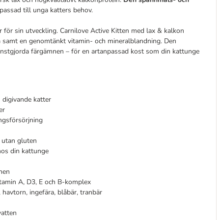
npassad till unga katters behov.
 för sin utveckling. Carnilove Active Kitten med lax & kalkon
n
samt en genomtänkt vitamin- och mineralblandning. Den
konstgjorda färgämnen – för en artanpassad kost som din kattunge
h digivande katter
er
ingsförsörjning
 utan gluten
hos din kattunge
mnen
itamin A, D3, E och B-komplex
 havtorn, ingefära, blåbär, tranbär
vatten