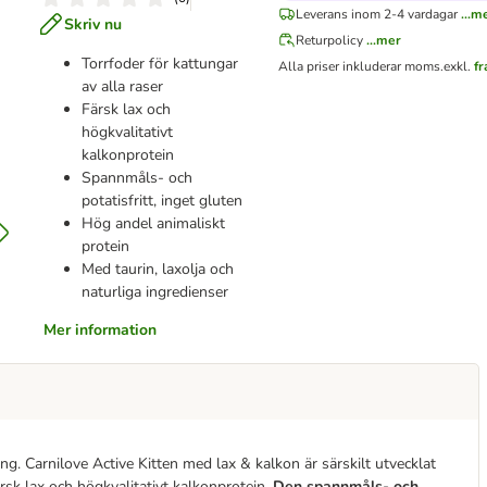
Leverans inom 2-4 vardagar
...m
Skriv nu
Returpolicy
...mer
Torrfoder för kattungar
Alla priser inkluderar moms.
exkl.
fr
av alla raser
Färsk lax och
högkvalitativt
kalkonprotein
Spannmåls- och
potatisfritt, inget gluten
Hög andel animaliskt
protein
Med taurin, laxolja och
naturliga ingredienser
Mer information
ng. Carnilove Active Kitten med lax & kalkon är särskilt utvecklat
ärsk lax och högkvalitativt kalkonprotein.
Den spannmåls- och