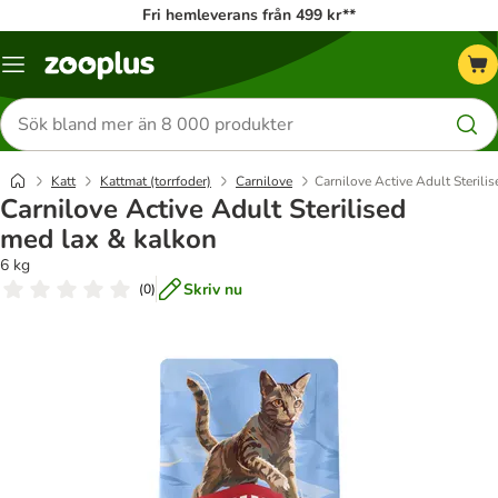
Fri hemleverans från 499 kr**
Katalogmeny
Sök
efter
produkter
Katt
Kattmat (torrfoder)
Carnilove
Carnilove Active Adult Sterili
Carnilove Active Adult Sterilised
med lax & kalkon
6 kg
Skriv nu
(
0
)