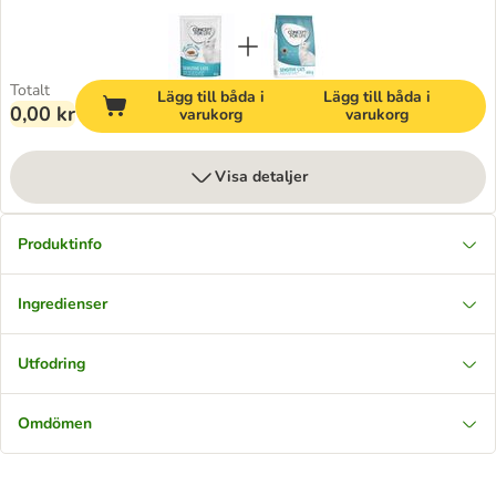
Totalt
Lägg till båda i
Lägg till båda i
0,00 kr
varukorg
varukorg
Visa detaljer
Produktinfo
Ingredienser
Utfodring
Omdömen