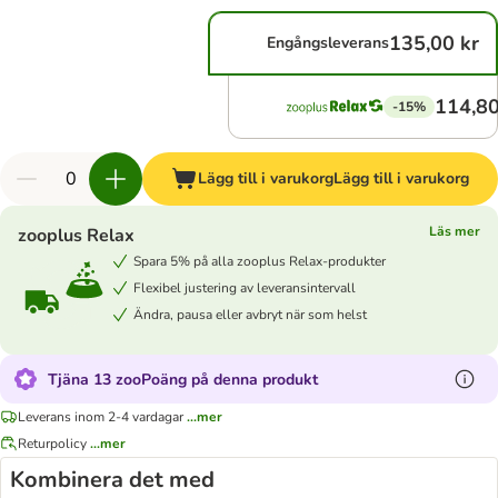
135,00 kr
Engångsleverans
114,80
-15%
Lägg till i varukorg
Lägg till i varukorg
Läs mer
zooplus Relax
Spara 5% på alla zooplus Relax-produkter
Flexibel justering av leveransintervall
Ändra, pausa eller avbryt när som helst
Tjäna 13 zooPoäng på denna produkt
Leverans inom 2-4 vardagar
...mer
Returpolicy
...mer
Kombinera det med