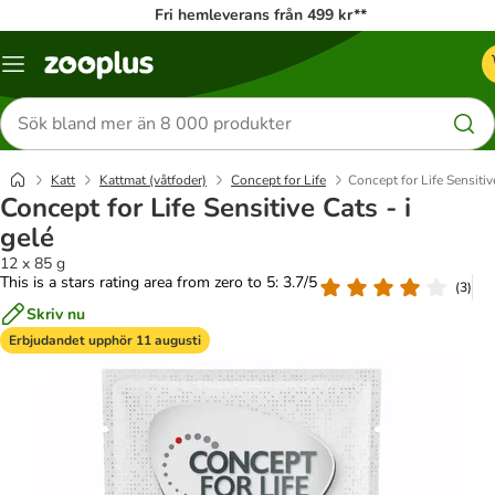
Fri hemleverans från 499 kr**
Katalogmeny
Sök
efter
produkter
Katt
Kattmat (våtfoder)
Concept for Life
Concept for Life Sensitive
Concept for Life Sensitive Cats - i
gelé
12 x 85 g
This is a stars rating area from zero to 5: 3.7/5
(
3
)
Skriv nu
Erbjudandet upphör 11 augusti