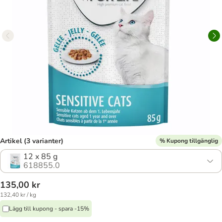
Artikel (3 varianter)
% Kupong tillgänglig
12 x 85 g
618855.0
135,00 kr
132,40 kr / kg
Lägg till kupong - spara -15%