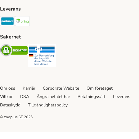
Leverans
Postnord Shipping Method
Bring Shipping Method
Säkerhet
Security
Security
Om oss
Karriär
Corporate Website
Om företaget
Villkor
DSA
Ångra avtalet här
Betalningssätt
Leverans
Dataskydd
Tillgänglighetspolicy
© zooplus SE
2026