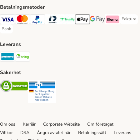
Betalningsmetoder
Faktura
Faktura 
Visa Payment Method
Mastercard Payment Method
PayPal Payment Method
BankID Payment Method
Trustly Payment Method
Apple Pay Payment Method
Googple Pay Payment M
Klarna Payment 
Bank
Bank Payment Method
Leverans
Postnord Shipping Method
Bring Shipping Method
Säkerhet
Security
Security
Om oss
Karriär
Corporate Website
Om företaget
Villkor
DSA
Ångra avtalet här
Betalningssätt
Leverans