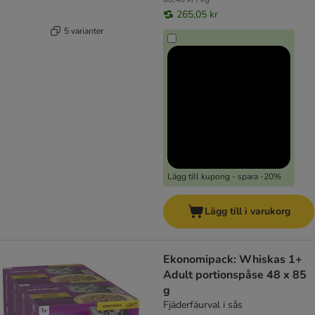
265,05 kr
5 varianter
Lägg till kupong - spara -20%
Lägg till i varukorg
Ekonomipack: Whiskas 1+
Adult portionspåse 48 x 85
g
Fjäderfäurval i sås