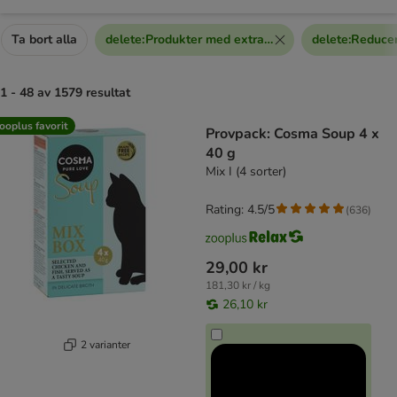
Ta bort alla
delete
:
Produkter med extra rabatt
delete
:
Reducer
1 - 48 av 1579 resultat
product items have been changed
ooplus favorit
Provpack: Cosma Soup 4 x
40 g
Mix I (4 sorter)
Rating: 4.5/5
(
636
)
29,00 kr
181,30 kr / kg
26,10 kr
2 varianter