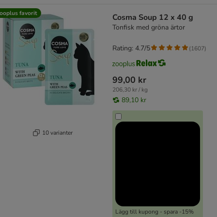
ooplus favorit
Cosma Soup 12 x 40 g
Tonfisk med gröna ärtor
Rating: 4.7/5
(
1607
)
99,00 kr
206,30 kr / kg
89,10 kr
10 varianter
Lägg till kupong - spara -15%