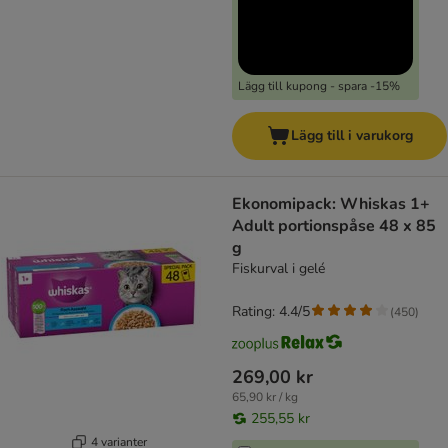
Lägg till kupong - spara -15%
Lägg till i varukorg
Ekonomipack: Whiskas 1+
Adult portionspåse 48 x 85
g
Fiskurval i gelé
Rating: 4.4/5
(
450
)
269,00 kr
65,90 kr / kg
255,55 kr
4 varianter