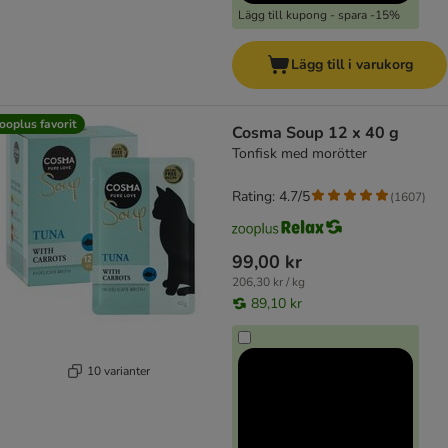
Lägg till kupong - spara -15%
Lägg till i varukorg
ooplus favorit
Cosma Soup 12 x 40 g
Tonfisk med morötter
Rating: 4.7/5
(
1607
)
99,00 kr
206,30 kr / kg
89,10 kr
10 varianter