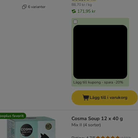
88,70 kr / kg
6 varianter
171,95 kr
Lägg till kupong - spara -20%
Lägg till i varukorg
ooplus favorit
Cosma Soup 12 x 40 g
Mix II (4 sorter)