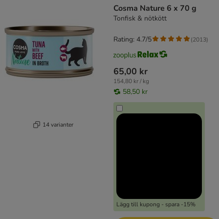
Cosma Nature 6 x 70 g
Tonfisk & nötkött
Rating: 4.7/5
(
2013
)
65,00 kr
154,80 kr / kg
58,50 kr
14 varianter
Lägg till kupong - spara -15%