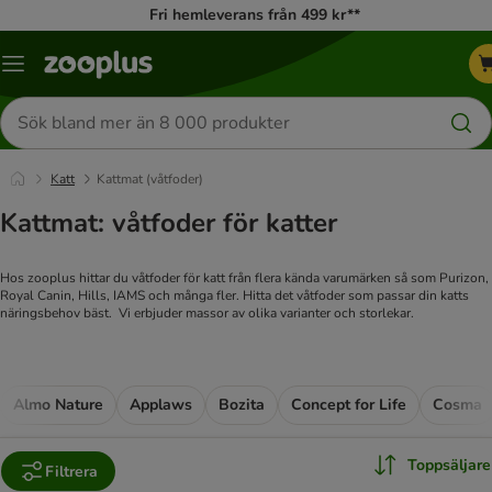
Fri hemleverans från 499 kr**
Katalogmeny
Sök
efter
produkter
Katt
Kattmat (våtfoder)
Kattmat: våtfoder för katter
Hos zooplus hittar du våtfoder för katt från flera kända varumärken så som Purizon,
Royal Canin, Hills, IAMS och många fler. Hitta det våtfoder som passar din katts
näringsbehov bäst. Vi erbjuder massor av olika varianter och storlekar.
Almo Nature
Applaws
Bozita
Concept for Life
Cosma
Toppsäljare
Filtrera