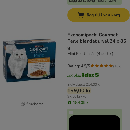
Lägg till kupong - spara -20%
Lägg till i varukorg
Ekonomipack: Gourmet
Perle blandat urval 24 x 85
g
Mini Filetti i sås (4 sorter)
Rating: 4.5/5
(
167
)
Individuellt
214,00 kr
199,00 kr
97,50 kr / kg
189,05 kr
6 varianter