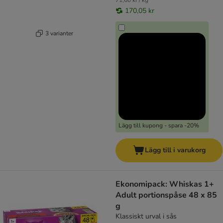
71,60 kr / kg
170,05 kr
3 varianter
Lägg till kupong - spara -20%
Lägg till i varukorg
Ekonomipack: Whiskas 1+
Adult portionspåse 48 x 85
g
Klassiskt urval i sås