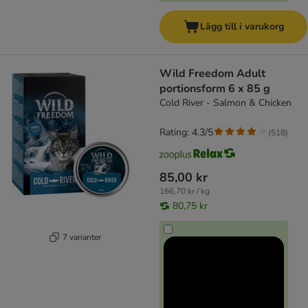
Lägg till i varukorg
Wild Freedom Adult
portionsform 6 x 85 g
Cold River - Salmon & Chicken
Rating: 4.3/5
(
518
)
85,00 kr
166,70 kr / kg
80,75 kr
7 varianter