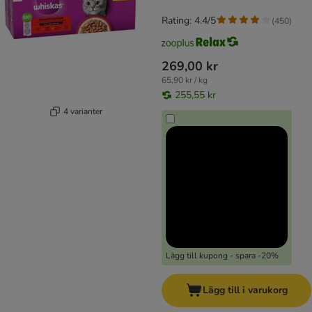
Rating: 4.4/5
(
450
)
269,00 kr
65,90 kr / kg
255,55 kr
4 varianter
Lägg till kupong - spara -20%
Lägg till i varukorg