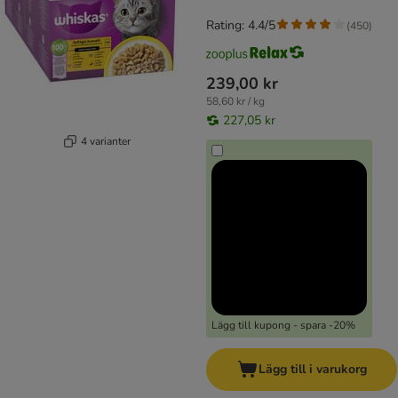
Rating: 4.4/5
(
450
)
239,00 kr
58,60 kr / kg
227,05 kr
4 varianter
Lägg till kupong - spara -20%
Lägg till i varukorg