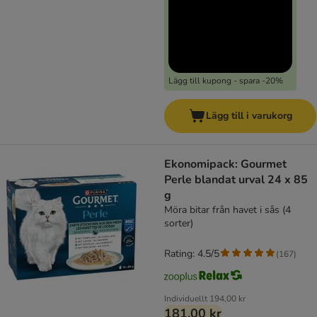
Lägg till kupong - spara -20%
Lägg till i varukorg
Ekonomipack: Gourmet
Perle blandat urval 24 x 85
g
Möra bitar från havet i sås (4
sorter)
Rating: 4.5/5
(
167
)
Individuellt
194,00 kr
181,00 kr