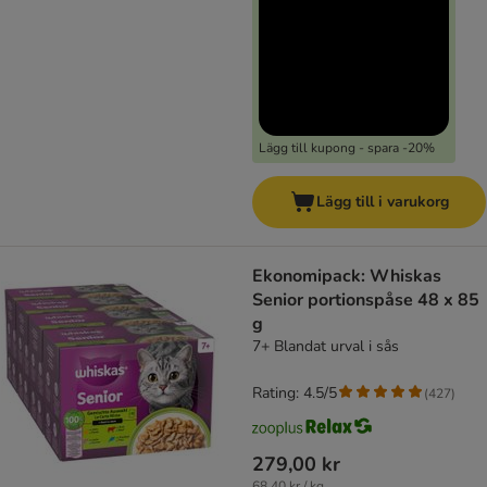
Lägg till kupong - spara -20%
Lägg till i varukorg
Ekonomipack: Whiskas
Senior portionspåse 48 x 85
g
7+ Blandat urval i sås
Rating: 4.5/5
(
427
)
279,00 kr
68,40 kr / kg