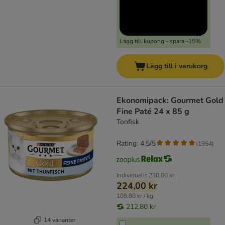
Lägg till kupong - spara -15%
Lägg till i varukorg
Ekonomipack: Gourmet Gold
Fine Paté 24 x 85 g
Tonfisk
Rating: 4.5/5
(
1954
)
Individuellt
230,00 kr
224,00 kr
109,80 kr / kg
212,80 kr
14 varianter