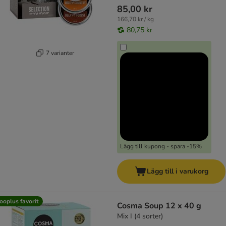
85,00 kr
166,70 kr / kg
80,75 kr
7 varianter
Lägg till kupong - spara -15%
Lägg till i varukorg
ooplus favorit
Cosma Soup 12 x 40 g
Mix I (4 sorter)