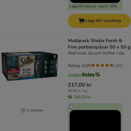
Lägg till kupong - spara -20%
Lägg till i varukorg
Multipack Sheba Fresh &
Fine portionspåsar 50 x 50 g
Med torsk, lax och tonfisk i sås
Rating: 4.5/5
(
180
)
217,00 kr
86,80 kr / kg
206,15 kr
3 varianter