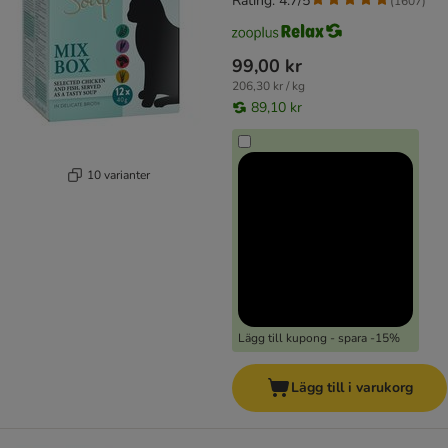
Rating: 4.7/5
(
1607
)
99,00 kr
206,30 kr / kg
89,10 kr
10 varianter
Lägg till kupong - spara -15%
Lägg till i varukorg