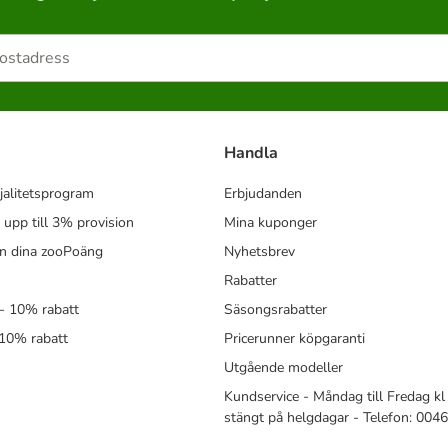
Handla
jalitetsprogram
Erbjudanden
- upp till 3% provision
Mina kuponger
in dina zooPoäng
Nyhetsbrev
Rabatter
- 10% rabatt
Säsongsrabatter
 10% rabatt
Pricerunner köpgaranti
Utgående modeller
Kundservice - Måndag till Fredag kl 
stängt på helgdagar - Telefon: 00