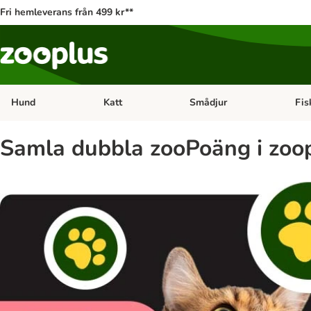
Fri hemleverans från 499 kr**
Hund
Katt
Smådjur
Fis
Open category menu: Hund
Open category menu: Katt
Open 
Samla dubbla zooPoäng i zoo