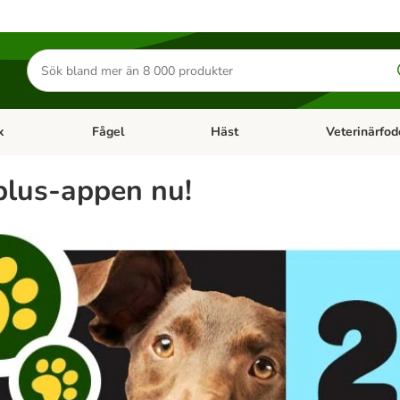
Sök
efter
produkter
k
Fågel
Häst
Veterinärfod
category menu: Smådjur
Open category menu: Fisk
Open category menu: Fågel
Open category 
plus-appen nu!