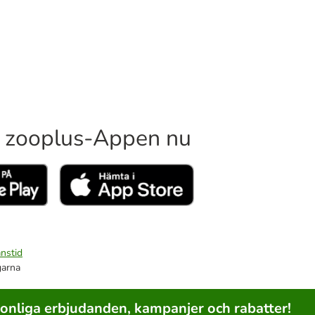
 zooplus-Appen nu
nstid
garna
sonliga erbjudanden, kampanjer och rabatter!