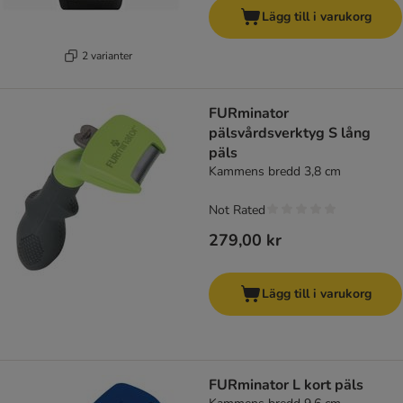
Lägg till i varukorg
2 varianter
FURminator
pälsvårdsverktyg S lång
päls
Kammens bredd 3,8 cm
Not Rated
279,00 kr
Lägg till i varukorg
FURminator L kort päls