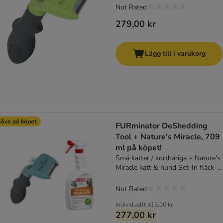
Not Rated
279,00 kr
Lägg till i varukorg
åva på köpet
FURminator DeShedding
Tool + Nature's Miracle, 709
ml på köpet!
Små katter / korthåriga + Nature's
Miracle katt & hund Set-In fläck-
och luktborttagningsmedel, 709
ml
Not Rated
Individuellt
413,00 kr
277,00 kr