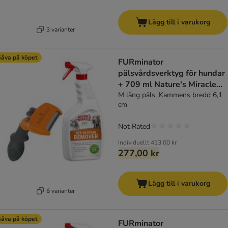
Lägg till i varukorg
3 varianter
åva på köpet
FURminator
pälsvårdsverktyg för hundar
+ 709 ml Nature's Miracle
på köpet!
M lång päls, Kammens bredd 6,1
cm
Not Rated
Individuellt
413,00 kr
277,00 kr
Lägg till i varukorg
6 varianter
åva på köpet
FURminator