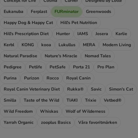
Concept for Life
Cosma
Curver
Designed by Lotte
Eukanuba
Ferplast
FURminator
Greenwoods
Happy Dog & Happy Cat
Hill's Pet Nutrition
Hill's Prescription Diet
Hunter
IAMS
Josera
Karlie
Kerbl
KONG
kooa
Lukullus
MERA
Modern Living
Natural Paradise
Nature's Miracle
Nomad Tales
Pedigree
Petlife
PetSafe
Porta 21
Pro Plan
Purina
Purizon
Rocco
Royal Canin
Royal Canin Veterinary Diet
Rukka®
Savic
Simon's Cat
Smilla
Taste of the Wild
TIAKI
Trixie
Vetbed®
Wild Freedom
Whiskas
Wolf of Wilderness
Yarrah Organic
zooplus Basics
Våra favoritmärken