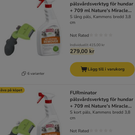
pälsvårdsverktyg för hundar
+ 709 ml Nature's Miracle
på köpet!
S lång päls, Kammens bredd 3,8
cm
Not Rated
Individuellt
415,00 kr
279,00 kr
Lägg till i varukorg
6 varianter
åva på köpet
FURminator
pälsvårdsverktyg för hundar
+ 709 ml Nature's Miracle
på köpet!
S kort päls, Kammens bredd 3,8
cm
Not Rated