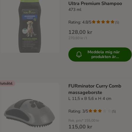
Ultra Premium Shampoo
473 ml
Rating: 4.8/5
(
5
)
128,00 kr
270,60 kr / l
Meddela mig när
produkten är
tillgänglig
lutsåld.
FURminator Curry Comb
massageborste
L 11,5 x B 5,6 x H 4 cm
Rating: 3/5
(
5
)
Rek. pris*
155,00 kr
115,00 kr