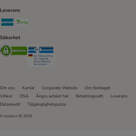
Leverans
Postnord Shipping Method
Bring Shipping Method
Säkerhet
Security
Security
Om oss
Karriär
Corporate Website
Om företaget
Villkor
DSA
Ångra avtalet här
Betalningssätt
Leverans
Dataskydd
Tillgänglighetspolicy
© zooplus SE
2026