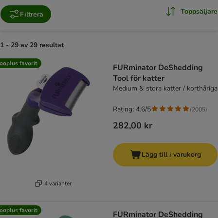
Toppsäljare
Filtrera
1 - 29 av 29 resultat
product items have been changed
ooplus favorit
FURminator DeShedding
Tool för katter
Medium & stora katter / korthåriga
Rating: 4.6/5
(
2005
)
282,00 kr
Lägg till i varukorg
4 varianter
ooplus favorit
FURminator DeShedding