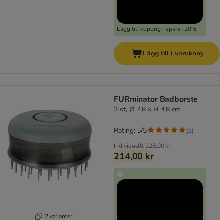
Lägg till kupong - spara -20%
Lägg till i varukorg
FURminator Badborste
2 st, Ø 7,8 x H 4,8 cm
Rating: 5/5
(
1
)
Individuellt
228,00 kr
214,00 kr
2 varianter