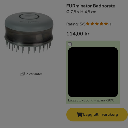
FURminator Badborste
Ø 7,8 x H 4,8 cm
Rating: 5/5
(
1
)
114,00 kr
2 varianter
Lägg till kupong - spara -20%
Lägg till i varukorg