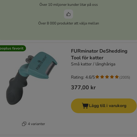
Över 10 miljoner kunder litar på oss
Över 8 000 produkter att välja mellan
ooplus favorit
FURminator DeShedding
Tool för katter
Små katter / långhåriga
Rating: 4.6/5
(
2005
)
377,00 kr
Lägg till i varukorg
4 varianter