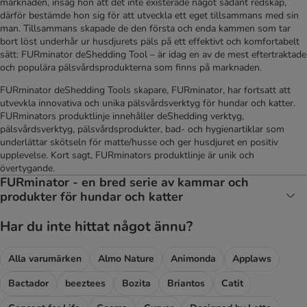
marknaden, insåg hon att det inte existerade något sådant redskap,
därför bestämde hon sig för att utveckla ett eget tillsammans med sin
man. Tillsammans skapade de den första och enda kammen som tar
bort löst underhår ur husdjurets päls på ett effektivt och komfortabelt
sätt: FURminator deShedding Tool – är idag en av de mest eftertraktade
och populära pälsvårdsprodukterna som finns på marknaden.
FURminator deShedding Tools skapare, FURminator, har fortsatt att
utvevkla innovativa och unika pälsvårdsverktyg för hundar och katter.
FURminators produktlinje innehåller deShedding verktyg,
pälsvårdsverktyg, pälsvårdsprodukter, bad- och hygienartiklar som
underlättar skötseln för matte/husse och ger husdjuret en positiv
upplevelse. Kort sagt, FURminators produktlinje är unik och
övertygande.
FURminator - en bred serie av kammar och
produkter för hundar och katter
Har du inte hittat något ännu?
Alla varumärken
Almo Nature
Animonda
Applaws
Bactador
beeztees
Bozita
Briantos
Catit