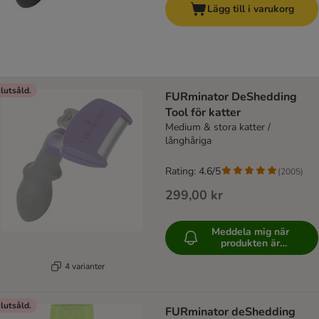
Lägg till i varukorg
lutsåld.
FURminator DeShedding
Tool för katter
Medium & stora katter /
långhåriga
Rating: 4.6/5
(
2005
)
299,00 kr
Meddela mig när
produkten är
tillgänglig
4 varianter
lutsåld.
FURminator deShedding