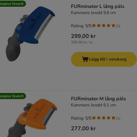
ooplus favorit
FURminator L lång päls
Kammens bredd 9,6 cm
Rating: 5/5
(
3
)
299,00 kr
299,00 kr / st
Lägg till i varukorg
ooplus favorit
FURminator M lång päls
Kammens bredd 6,1 cm
Rating: 5/5
(
1
)
277,00 kr