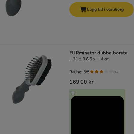
Lägg till i varukorg
FURminator dubbelborste
L 21 x B 6,5 x H 4 cm
Rating: 3/5
(
4
)
169,00 kr