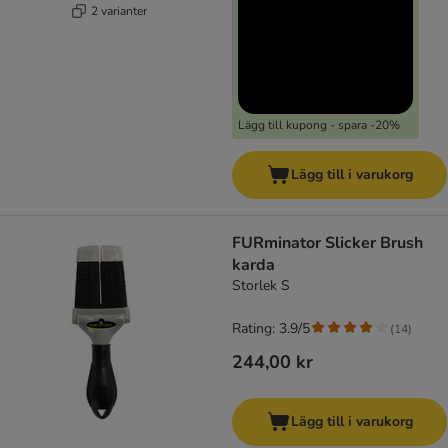
2 varianter
Lägg till kupong - spara -20%
Lägg till i varukorg
FURminator Slicker Brush
karda
Storlek S
Rating: 3.9/5
(
14
)
244,00 kr
Lägg till i varukorg