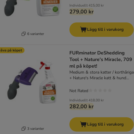
Individuellt
415,00 kr
279,00 kr
Lägg till i varukorg
6 varianter
åva på köpet
FURminator DeShedding
Tool + Nature's Miracle, 709
ml på köpet!
Medium & stora katter / korthåriga
+ Nature's Miracle katt & hund
Set-In fläck- och
luktborttagningsmedel, 709 ml
Not Rated
Individuellt
418,00 kr
282,00 kr
Lägg till i varukorg
3 varianter