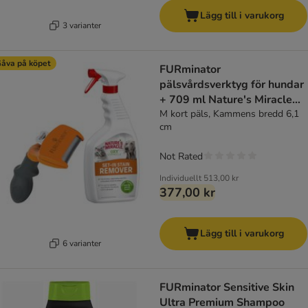
Lägg till i varukorg
3 varianter
åva på köpet
FURminator
pälsvårdsverktyg för hundar
+ 709 ml Nature's Miracle
på köpet!
M kort päls, Kammens bredd 6,1
cm
Not Rated
Individuellt
513,00 kr
377,00 kr
Lägg till i varukorg
6 varianter
FURminator Sensitive Skin
Ultra Premium Shampoo