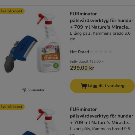
åva på köpet
FURminator
pälsvårdsverktyg för hundar
+ 709 ml Nature's Miracle
på köpet!
L lång päls, Kammens bredd 9,6
cm
Not Rated
Individuellt
435,00 kr
299,00 kr
Lägg till i varukorg
6 varianter
åva på köpet
FURminator
pälsvårdsverktyg för hundar
+ 709 ml Nature's Miracle
på köpet!
L kort päls, Kammens bredd 9,6
cm