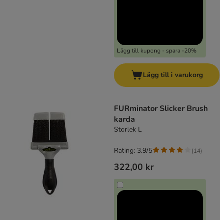
Lägg till kupong - spara -20%
Lägg till i varukorg
FURminator Slicker Brush
karda
Storlek L
Rating: 3.9/5
(
14
)
322,00 kr