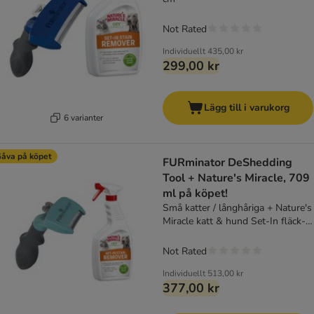
Not Rated
Individuellt
435,00 kr
299,00 kr
Lägg till i varukorg
6 varianter
åva på köpet
FURminator DeShedding
Tool + Nature's Miracle, 709
ml på köpet!
Små katter / långhåriga + Nature's
Miracle katt & hund Set-In fläck-
och luktborttagningsmedel, 709
ml
Not Rated
Individuellt
513,00 kr
377,00 kr