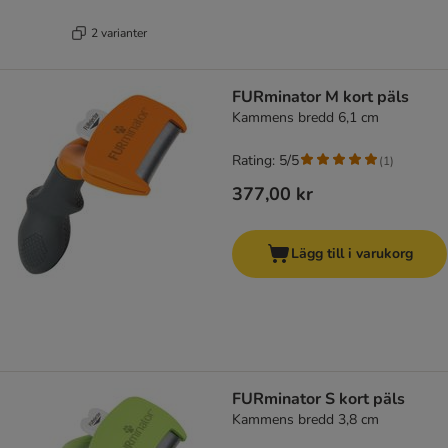
2 varianter
FURminator M kort päls
Kammens bredd 6,1 cm
Rating: 5/5
(
1
)
377,00 kr
Lägg till i varukorg
FURminator S kort päls
Kammens bredd 3,8 cm