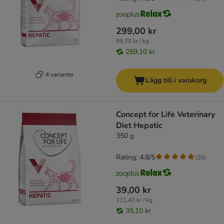
299,00 kr
99,70 kr / kg
269,10 kr
4 varianter
Lägg till i varukorg
Concept for Life Veterinary
Diet Hepatic
350 g
Rating: 4.8/5
(
20
)
39,00 kr
111,40 kr / kg
35,10 kr