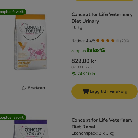
ooplus favorit
Concept for Life Veterinary
Diet Urinary
10 kg
Rating: 4.4/5
(
206
)
829,00 kr
82,90 kr / kg
746,10 kr
5 varianter
Lägg till i varukorg
ooplus favorit
Concept for Life Veterinary
Diet Renal
Ekonomipack: 3 x 3 kg