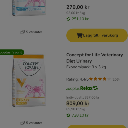
279,00 kr
93,00 kr / kg
251,10 kr
5 varianter
Lägg till i varukorg
ooplus favorit
Concept for Life Veterinary
Diet Urinary
Ekonomipack: 3 x 3 kg
Rating: 4.4/5
(
206
)
Individuellt
837,00 kr
809,00 kr
89,90 kr / kg
728,10 kr
5 varianter