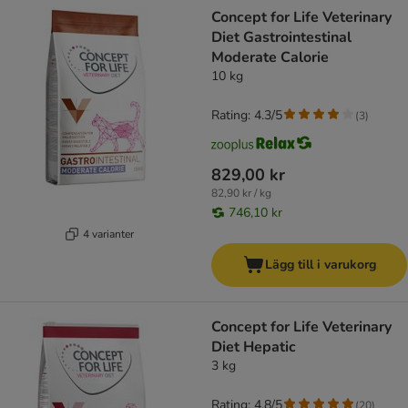
Concept for Life Veterinary
Diet Gastrointestinal
Moderate Calorie
10 kg
Rating: 4.3/5
(
3
)
829,00 kr
82,90 kr / kg
746,10 kr
4 varianter
Lägg till i varukorg
Concept for Life Veterinary
Diet Hepatic
3 kg
Rating: 4.8/5
(
20
)