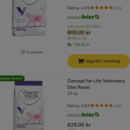
Rating: 4.5/5
(
218
)
Individuellt
837,00 kr
809,00 kr
89,90 kr / kg
728,10 kr
5 varianter
Lägg till i varukorg
ooplus favorit
Concept for Life Veterinary
Diet Renal
10 kg
Rating: 4.5/5
(
218
)
829,00 kr