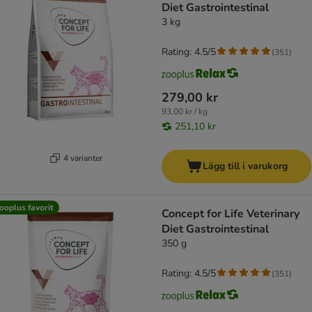
Diet Gastrointestinal
3 kg
Rating: 4.5/5
(
351
)
279,00 kr
93,00 kr / kg
251,10 kr
4 varianter
Lägg till i varukorg
ooplus favorit
Concept for Life Veterinary
Diet Gastrointestinal
350 g
Rating: 4.5/5
(
351
)