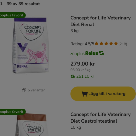
1 - 39 av 39 resultat
product items have been changed
ooplus favorit
Concept for Life Veterinary
Diet Renal
3 kg
Rating: 4.5/5
(
218
)
279,00 kr
93,00 kr / kg
251,10 kr
5 varianter
Lägg till i varukorg
ooplus favorit
Concept for Life Veterinary
Diet Gastrointestinal
10 kg