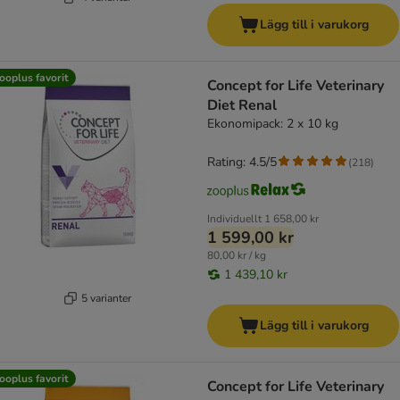
Lägg till i varukorg
ooplus favorit
Concept for Life Veterinary
Diet Renal
Ekonomipack: 2 x 10 kg
Rating: 4.5/5
(
218
)
Individuellt
1 658,00 kr
1 599,00 kr
80,00 kr / kg
1 439,10 kr
5 varianter
Lägg till i varukorg
ooplus favorit
Concept for Life Veterinary