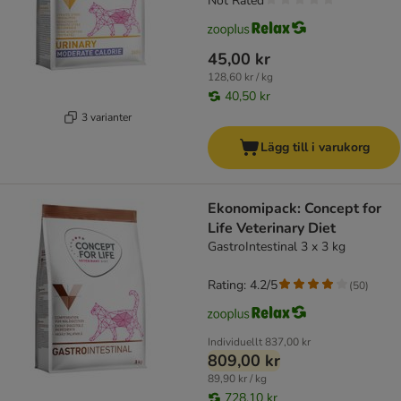
Not Rated
45,00 kr
128,60 kr / kg
40,50 kr
3 varianter
Lägg till i varukorg
Ekonomipack: Concept for
Life Veterinary Diet
GastroIntestinal 3 x 3 kg
Rating: 4.2/5
(
50
)
Individuellt
837,00 kr
809,00 kr
89,90 kr / kg
728,10 kr