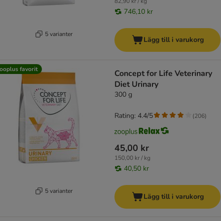
82,90 kr / kg
746,10 kr
5 varianter
Lägg till i varukorg
ooplus favorit
Concept for Life Veterinary
Diet Urinary
300 g
Rating: 4.4/5
(
206
)
45,00 kr
150,00 kr / kg
40,50 kr
5 varianter
Lägg till i varukorg