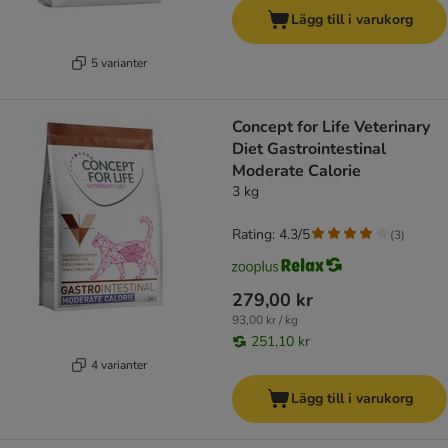
Lägg till i varukorg
5 varianter
Concept for Life Veterinary
Diet Gastrointestinal
Moderate Calorie
3 kg
Rating: 4.3/5
(
3
)
279,00 kr
93,00 kr / kg
251,10 kr
4 varianter
Lägg till i varukorg