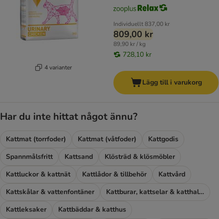
Individuellt
837,00 kr
809,00 kr
89,90 kr / kg
728,10 kr
4 varianter
Lägg till i varukorg
Har du inte hittat något ännu?
Kattmat (torrfoder)
Kattmat (våtfoder)
Kattgodis
Spannmålsfritt
Kattsand
Klösträd & klösmöbler
Kattluckor & kattnät
Kattlådor & tillbehör
Kattvård
Kattskålar & vattenfontäner
Kattburar, kattselar & katthalsband
Kattleksaker
Kattbäddar & katthus