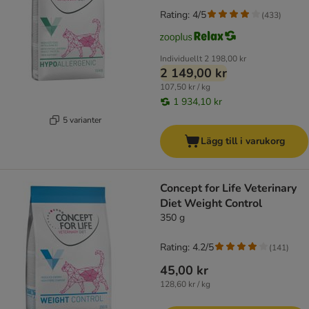
Rating: 4/5
(
433
)
Individuellt
2 198,00 kr
2 149,00 kr
107,50 kr / kg
1 934,10 kr
5 varianter
Lägg till i varukorg
Concept for Life Veterinary
Diet Weight Control
350 g
Rating: 4.2/5
(
141
)
45,00 kr
128,60 kr / kg