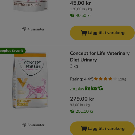
45,00 kr
128,60 kr / kg
40,50 kr
4 varianter
Lägg till i varukorg
ooplus favorit
Concept for Life Veterinary
Diet Urinary
3 kg
Rating: 4.4/5
(
206
)
279,00 kr
93,00 kr / kg
251,10 kr
5 varianter
Lägg till i varukorg