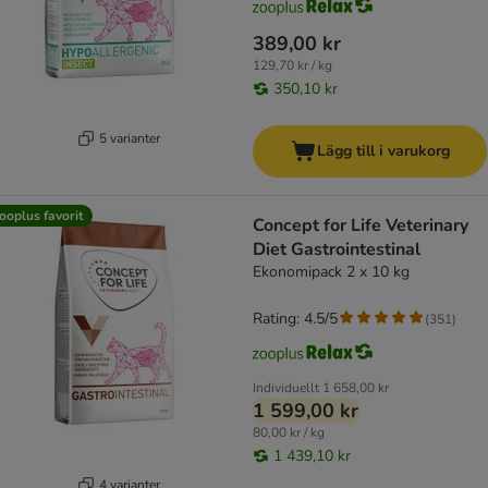
389,00 kr
129,70 kr / kg
350,10 kr
5 varianter
Lägg till i varukorg
ooplus favorit
Concept for Life Veterinary
Diet Gastrointestinal
Ekonomipack 2 x 10 kg
Rating: 4.5/5
(
351
)
Individuellt
1 658,00 kr
1 599,00 kr
80,00 kr / kg
1 439,10 kr
4 varianter