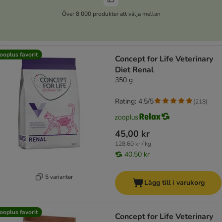
Över 8 000 produkter att välja mellan
ooplus favorit
Concept for Life Veterinary
Diet Renal
350 g
Rating: 4.5/5
(
218
)
45,00 kr
128,60 kr / kg
40,50 kr
5 varianter
Lägg till i varukorg
ooplus favorit
Concept for Life Veterinary