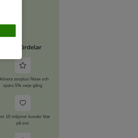
Dina fördelar
ktivera zooplus Relax och
spara 5% varje gång
er 10 miljoner kunder litar
på oss