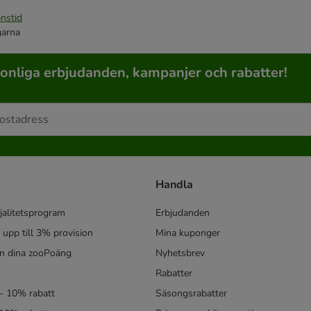
nstid
garna
sonliga erbjudanden, kampanjer och rabatter!
Handla
jalitetsprogram
Erbjudanden
- upp till 3% provision
Mina kuponger
in dina zooPoäng
Nyhetsbrev
Rabatter
- 10% rabatt
Säsongsrabatter