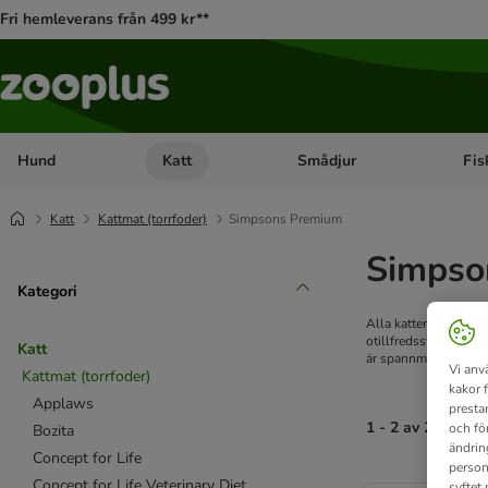
Fri hemleverans från 499 kr**
Hund
Katt
Smådjur
Fis
Open category menu: Hund
Open category menu: Katt
Open 
Katt
Kattmat (torrfoder)
Simpsons Premium
Simpso
Kategori
Alla katter behöver -
otillfredsställande n
Katt
är spannmålsfria och
Vi anv
Kattmat (torrfoder)
kakor 
Applaws
presta
1 - 2 av 2 resulta
och fö
Bozita
ändrin
Concept for Life
person
product items ha
Concept for Life Veterinary Diet
syftet