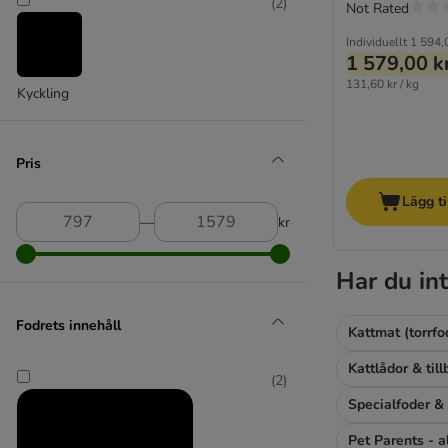
(
2
)
Not Rated
Brit Premium by Nature
Individuellt
1 594,
Butcher's
1 579,00 k
Calibra
131,60 kr / kg
Kyckling
Carnilove
Carnilove True Fresh
Cat´s Love
Pris
Crave
Dolina Noteci
Lägg ti
―
kr
Dogs'n Tiger Cat
Encore
Eukanuba
Har du int
Feringa
Fitmin
Fodrets innehåll
Kattmat (torrfo
Fokker
Kattlådor & til
Forza 10
(
2
)
Purina Friskies
Specialfoder & 
GranataPet
Pet Parents - al