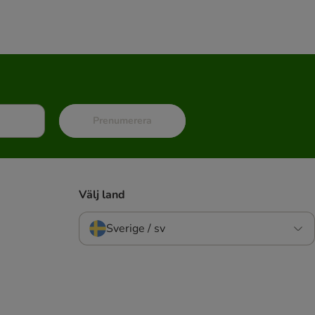
Prenumerera
Välj land
Sverige / sv