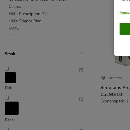
Cosma
Anpass
Hill's Prescription Diet
Hill's Science Plan
IAMS
Purizon
Royal Canin
Royal Canin Veterinary
Smak
Smilla
Taste of the Wild
(
2
)
Whiskas
2 varianter
Wild Freedom
% Erbjudanden
Simpsons Pr
Fisk
4Vets
Cat 90/10
(
2
)
Affinity Advance
Ekonomipack: 2 
Almo Nature
animonda Carny
Fågel
Bosch
Brekkies