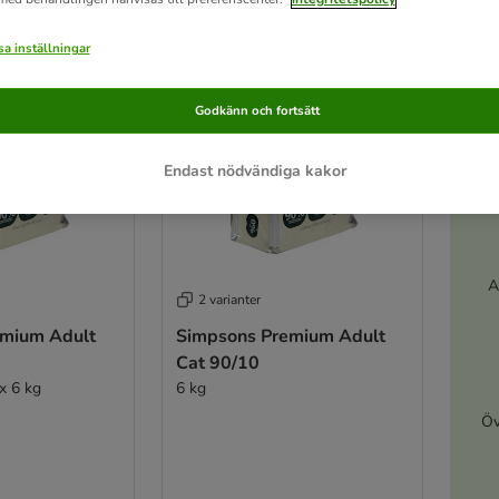
a inställningar
Godkänn och fortsätt
Endast nödvändiga kakor
A
2 varianter
emium Adult
Simpsons Premium Adult
Cat 90/10
x 6 kg
6 kg
Öv