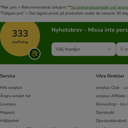
Nutrivet Inne
*Rek. pris = Rekommenderat cirkapris **
Se leveranskostnader och levera
Pan Mięsko
"Tidigare pris" = Det lägsta priset på produkten under de senaste 30 da
Perfect Fit
Pitti
Nyhetsbrev - Missa inte per
Porta 21
333
Prolife
zooPoäng
Purina Cat Chow
Välj husdjur
Purina ONE
Purina Pro Plan
Rosie's Farm
Sanabelle
Service
Våra fördelar
Schesir
Simpsons Premium
Mitt zooplus
zooplus Club - Lo
Smølke
Ångra avtalet här
zooplus Affiliate 
Trovet
Leverans
Bonusshop - lös 
Ultima
Magasin
Djurskydd
Venandi Animal
Hållbarhet
Djurskyddsrabatt 
Visán Optimanova