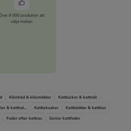
Över 8 000 produkter att
välja mellan
d
Klösträd & klösmöbler
Kattluckor & kattnät
Kattburar, kattselar & katthalsband
Kattleksaker
Kattbäddar & katthus
Foder efter kattras
Senior kattfoder