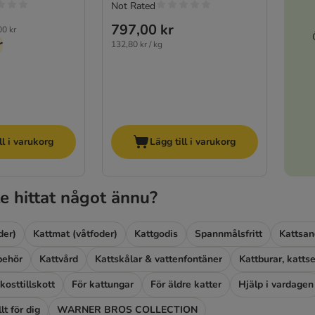
Not Rated
797,00 kr
00 kr
r
132,80 kr / kg
ll i varukorg
Lägg till i varukorg
e hittat något ännu?
der)
Kattmat (våtfoder)
Kattgodis
Spannmålsfritt
Kattsan
lbehör
Kattvård
Kattskålar & vattenfontäner
kosttillskott
För kattungar
För äldre katter
Hjälp i vardagen
lt för dig
WARNER BROS COLLECTION