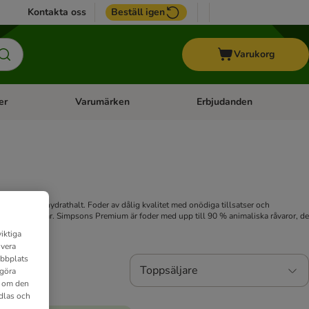
Kontakta oss
Beställ igen
Varukorg
er
Varumärken
Erbjudanden
menu: Häst
Open category menu: Veterinärfoder
Open category menu: Varum
ar en låg kolhydrathalt. Foder av dålig kvalitet med onödiga tillsatser och
arliga sjukdomar. Simpsons Premium är foder med upp till 90 % animaliska råvaror, de
iktiga
ivera
ebbplats
Toppsäljare
 göra
n om den
dlas och