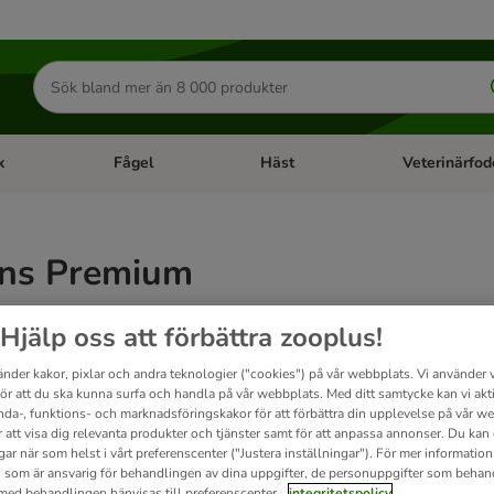
Sök
efter
produkter
k
Fågel
Häst
Veterinärfod
category menu: Smådjur
Open category menu: Fisk
Open category menu: Fågel
Open category 
ns Premium
 oavsett om det är raskatter eller bondkatter - en näring som är baserad på kött och h
Hjälp oss att förbättra zooplus!
äringsinnehåll kan leda till magproblem eller allergier och ibland till och med allv
 innehåller inte tillsatser av färgämnen, smakämnen eller konserveringsmedel.
änder kakor, pixlar och andra teknologier ("cookies") på vår webbplats. Vi använder v
för att du ska kunna surfa och handla på vår webbplats. Med ditt samtycke kan vi akt
nda-, funktions- och marknadsföringskakor för att förbättra din upplevelse på vår w
t
r att visa dig relevanta produkter och tjänster samt för att anpassa annonser. Du kan
gar när som helst i vårt preferenscenter ("Justera inställningar"). För mer informatio
 som är ansvarig för behandlingen av dina uppgifter, de personuppgifter som behan
ve been changed
 med behandlingen hänvisas till preferenscenter.
integritetspolicy