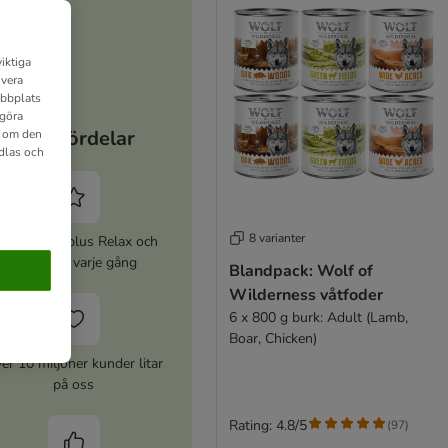
iktiga
ivera
ebbplats
 göra
Dina fördelar
n om den
dlas och
8 varianter
ktivera zooplus Relax och
spara 5% varje gång
Blandpack: Wolf of
Wilderness våtfoder
6 x 800 g burk: Adult (Lamb,
Boar, Chicken)
er 10 miljoner kunder litar
på oss
Rating: 4.8/5
(
97
)