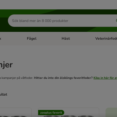
Sök
efter
produkter
k
Fågel
Häst
Veterinärfod
category menu: Smådjur
Open category menu: Fisk
Open category menu: Fågel
Open category 
jer
ra kampanjer på våtfoder.
Hittar du inte din älsklings favoritfoder?
Kika in här för 
ultat
ve been changed
zooplus favorit