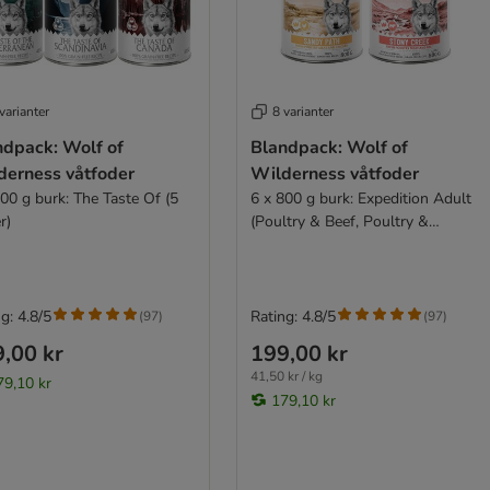
varianter
8 varianter
ndpack: Wolf of
Blandpack: Wolf of
derness våtfoder
Wilderness våtfoder
400 g burk: The Taste Of (5
6 x 800 g burk: Expedition Adult
r)
(Poultry & Beef, Poultry &
Chicken, Poultry & Lamb)
g: 4.8/5
Rating: 4.8/5
(
97
)
(
97
)
,00 kr
199,00 kr
41,50 kr / kg
79,10 kr
179,10 kr