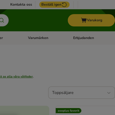
Kontakta oss
Beställ igen
Varukorg
er
Varumärken
Erbjudanden
menu: Häst
Open category menu: Veterinärfoder
Open category menu: Varum
att se alla våra våtfoder
.
Toppsäljare
zooplus favorit