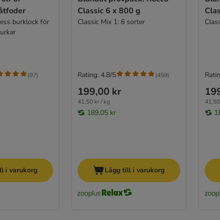
åtfoder
Classic 6 x 800 g
Clas
ess burklock för
Classic Mix 1: 6 sorter
Class
urkar
Rating: 4.8/5
Ratin
(
97
)
(
459
)
199,00 kr
199
41,50 kr / kg
41,50 
189,05 kr
1
ll i varukorg
Lägg till i varukorg