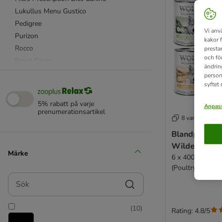
Lukullus Menu Gustico
Pedigree
Vi anv
Purizon
kakor 
Rocco
presta
och fö
Royal Canin
ändrin
Royal Canin Care Nutrition
person
syftet
Royal Canin Veterinary
Wolf of Wilderness
5% rabatt på varje
Anpass
% Erbjudanden
prenumerationsartikel
8 varianter
Blandpack: W
4Vets
Wilderness v
Advance Veterinary Diet
Märke
6 x 400 g burk: 
Alpha Spirit
(Poultry & Beef,
animonda
Sök
Chicken, Poultr
animonda Integra
Almo Nature
(
10
)
Applaws
Rating: 4.8/5