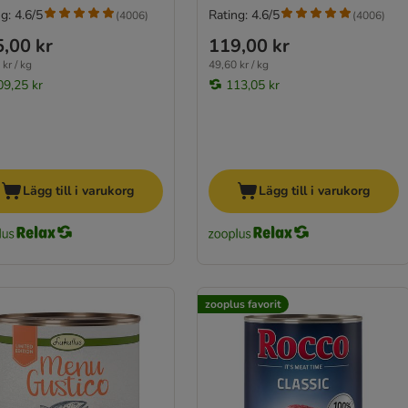
g: 4.6/5
Rating: 4.6/5
(
4006
)
(
4006
)
,00 kr
119,00 kr
kr / kg
49,60 kr / kg
09,25 kr
113,05 kr
Lägg till i varukorg
Lägg till i varukorg
zooplus favorit