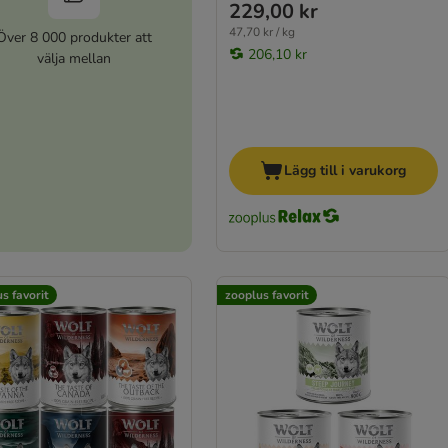
229,00 kr
47,70 kr / kg
Över 8 000 produkter att
206,10 kr
välja mellan
Lägg till i varukorg
s favorit
zooplus favorit