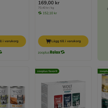
169,00 kr
70,40 kr / kg
152,10 kr
ll i varukorg
Lägg till i varukorg
zooplus favorit
zooplu