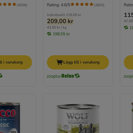
Rating: 4.6/5
Ratin
(
4006
)
(
3893
)
115
Individuellt
218,00 kr
209,00 kr
47,90 
43,50 kr / kg
1
198,55 kr
ll i varukorg
Lägg till i varukorg