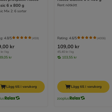
sic 6 x 800 g
Rent nötkött
ic Mix 2: 6 sorter
g: 4.8/5
Rating: 4.6/5
(
459
)
(
4006
)
,00 kr
109,00 kr
kr / kg
45,40 kr / kg
89,05 kr
103,55 kr
Lägg till i varukorg
Lägg till i varukorg