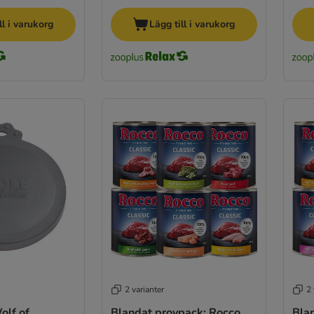
ll i varukorg
Lägg till i varukorg
2 varianter
2 
olf of
Blandat provpack: Rocco
Bla