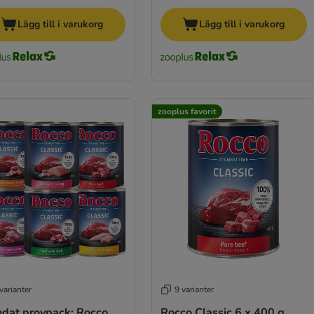
Lägg till i varukorg
Lägg till i varukorg
zooplus favorit
varianter
9 varianter
ndat provpack: Rocco
Rocco Classic 6 x 400 g