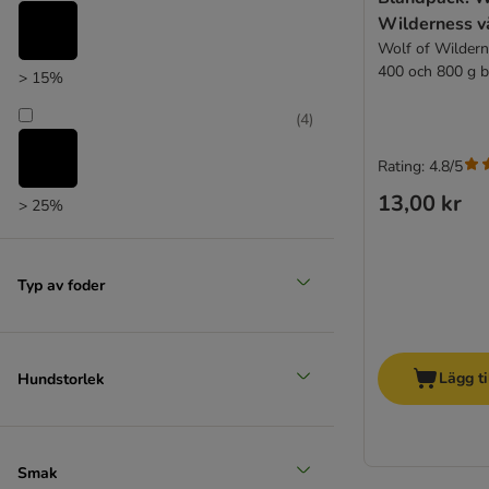
Rodi
Wilderness v
★ Rosie's Farm
Wolf of Wildern
Schesir
400 och 800 g b
> 15%
Smølke
STRAYZ
(
4
)
Taste of the Wild
Rating: 4.8/5
Terra Canis
Trovet
13,00 kr
> 25%
Ultima
(
4
)
Virbac
Wiejska Zagroda
Typ av foder
WOW
> 35%
Yarrah Ekologiskt
ZIWI® Peak
Lägg ti
Hundstorlek
Blandpack
Dietfoder
Smak
Ekologiskt hundfoder