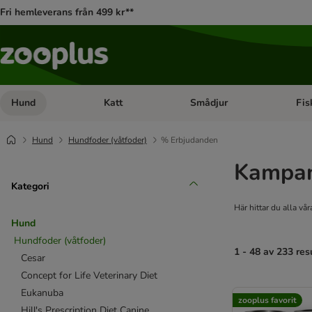
Fri hemleverans från 499 kr**
Hund
Katt
Smådjur
Fis
Open category menu: Hund
Open category menu: Katt
Open 
Hund
Hundfoder (våtfoder)
% Erbjudanden
Kampan
Kategori
Här hittar du alla vå
Hund
Hundfoder (våtfoder)
1 - 48 av 233 res
Cesar
Concept for Life Veterinary Diet
product items ha
Eukanuba
zooplus favorit
Hill's Prescription Diet Canine