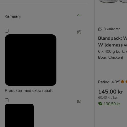
Exclusion
Granatapet
Fleischeslust
Forthglade
Kampanj
(
4
)
Forza 10
8 varianter
Grau
(
8
)
GranataPet
Blandpack: W
GRAU
★ Greenwoods
Wilderness v
(
3
)
Happy Dog
6 x 400 g burk:
Boar, Chicken)
Hardys
Herrmann's
Hill's Science Plan
James Wellbeloved
Happy Dog
Rating: 4.8/5
Josera
145,00 kr
Produkter med extra rabatt
JosiDog
60,40 kr / kg
Lucky Jim
(
8
)
130,50 kr
Lov&Ed
★ Lukullus Naturkost
MAC's