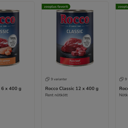
zooplus favorit
zooplu
9 varianter
9 
 6 x 400 g
Rocco Classic 12 x 400 g
Rocc
Rent nötkött
Nötkö