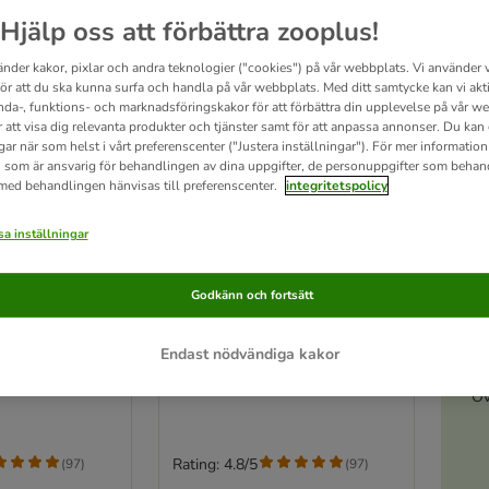
Hjälp oss att förbättra zooplus!
änder kakor, pixlar och andra teknologier ("cookies") på vår webbplats. Vi använder v
för att du ska kunna surfa och handla på vår webbplats. Med ditt samtycke kan vi akt
nda-, funktions- och marknadsföringskakor för att förbättra din upplevelse på vår w
r att visa dig relevanta produkter och tjänster samt för att anpassa annonser. Du kan
gar när som helst i vårt preferenscenter ("Justera inställningar"). För mer informatio
 som är ansvarig för behandlingen av dina uppgifter, de personuppgifter som behan
 med behandlingen hänvisas till preferenscenter.
integritetspolicy
a inställningar
8 varianter
A
olf of
Blandpack: Wolf of
Godkänn och fortsätt
åtfoder
Wilderness våtfoder
Expedition Adult
6 x 400 g burk: Red Meat Adult
Endast nödvändiga kakor
 Poultry &
(Pork, Salmon & Tuna, Pork, Beef
y & Lamb)
& Rabbit, Pork, Trout & Turkey)
Öv
Rating: 4.8/5
(
97
)
(
97
)