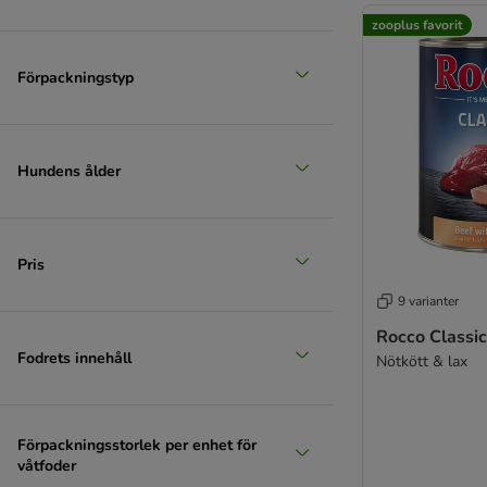
Provpack
zooplus favorit
Spannmålsfritt foder
Senior
Förpackningstyp
Valpfoder
Hundens ålder
Pris
9 varianter
Rocco Classic
Fodrets innehåll
Nötkött & lax
Förpackningsstorlek per enhet för
våtfoder