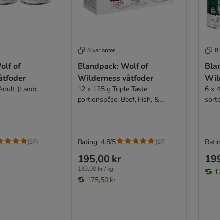
8 varianter
8 
olf of
Blandpack: Wolf of
Bla
åtfoder
Wilderness våtfoder
Wil
 Adult (Lamb,
12 x 125 g Triple Taste
6 x 
portionspåse: Beef, Fish, &
sorte
Turkey, Chicken, Salmon &
Reindeer, Lamb, Chicken & Trout)
Rating: 4.8/5
Ratin
(
97
)
(
97
)
195,00 kr
199
130,00 kr / kg
1
175,50 kr