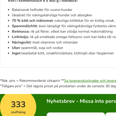
RINTI Kennerfleisch 6 x 400 g i överblick:
Balanserat helfoder för vuxna hundar
Idealiskt för näringskänsliga hundar och allergiker
70 % kött och inälvsmat:
naturliga köttbitar för en köttig smak, 
Spannmålsfritt:
även lämpligt för näringskänsliga fyrbenta vänn
Betmassa:
rik på fibrer, vilket kan stödja normal matsmältning
Linfröolja:
rik på omättade omega-fettsyror som kan bidra till 
Näringsrikt:
med vitaminer och mineraler
Utan
spannmål, soja och socker
Inget
bearbetat kött, smakförstärkare, köttmjöl eller färgämnen
*Rek. pris = Rekommenderat cirkapris **
Se leveranskostnader och levera
"Tidigare pris" = Det lägsta priset på produkten under de senaste 30 da
Nyhetsbrev - Missa inte per
333
zooPoäng