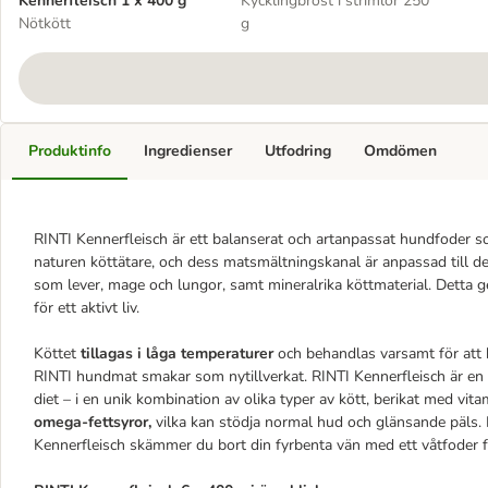
Kennerfleisch 1 x 400 g
Kycklingbröst i strimlor 250
Nötkött
g
Produktinfo
Ingredienser
Utfodring
Omdömen
RINTI Kennerfleisch är ett balanserat och artanpassat hundfoder 
naturen köttätare, och dess matsmältningskanal är anpassad till de
som lever, mage och lungor, samt mineralrika köttmaterial. Detta 
för ett aktivt liv.
Köttet
tillagas i låga temperaturer
och behandlas varsamt för att b
RINTI hundmat smakar som nytillverkat. RINTI Kennerfleisch är en 
diet – i en unik kombination av olika typer av kött, berikat med vit
omega-fettsyror,
vilka kan stödja normal hud och glänsande päls. 
Kennerfleisch skämmer du bort din fyrbenta vän med ett våtfoder f