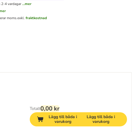
 2-4 vardagar
...mer
.mer
derar moms.
exkl.
fraktkostnad
0,00 kr
Totalt
Lägg till båda i
Lägg till båda i
varukorg
varukorg