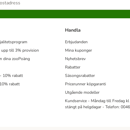
Handla
jalitetsprogram
Erbjudanden
- upp till 3% provision
Mina kuponger
in dina zooPoäng
Nyhetsbrev
Rabatter
- 10% rabatt
Säsongsrabatter
 10% rabatt
Pricerunner köpgaranti
Utgående modeller
Kundservice - Måndag till Fredag kl 
stängt på helgdagar - Telefon: 00