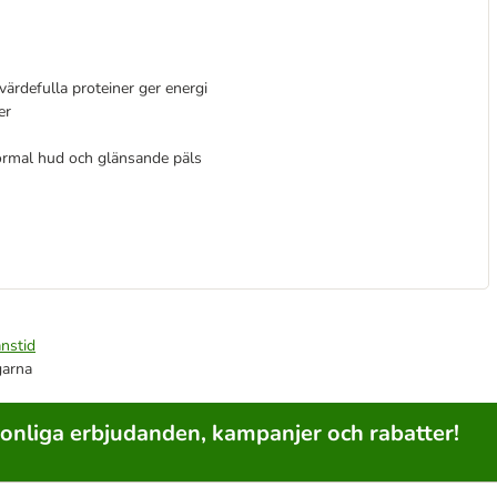
värdefulla proteiner ger energi
er
normal hud och glänsande päls
nstid
garna
sonliga erbjudanden, kampanjer och rabatter!