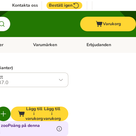
Kontakta oss
Beställ igen
Varukorg
er
Varumärken
Erbjudanden
menu: Häst
Open category menu: Veterinärfoder
Open category menu: Varum
ianter)
tt
37.0
Lägg till
Lägg till
i
i
varukorg
varukorg
2 zooPoäng på denna