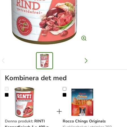
Kombinera det med
RINTI Kennerfleisch 1 x 400 g
Rocco Chings Originals
Denna produkt
:
RINTI
Rocco Chings Originals