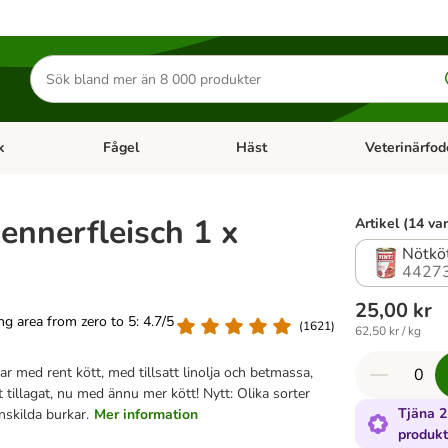
Sök
efter
produkter
k
Fågel
Häst
Veterinärfod
category menu: Smådjur
Open category menu: Fisk
Open category menu: Fågel
Open category 
ennerfleisch 1 x
Artikel (14 var
Nötkö
4427
25,00 kr
ing area from zero to 5: 4.7/5
(
1621
)
62,50 kr / kg
r med rent kött, med tillsatt linolja och betmassa,
tillagat, nu med ännu mer kött! Nytt: Olika sorter
Tjäna 
nskilda burkar.
Mer information
produkt