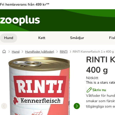
Fri hemleverans från 499 kr**
Hund
Katt
Smådjur
Fis
Open category menu: Hund
Open category menu: Katt
Open 
Hund
Hundfoder (våtfoder)
RINTI
RINTI Kennerfleisch 1 x 400 g
RINTI K
400 g
Nötkött
This is a stars rat
Skriv nu
Våtfoder för hunda
smakar som färskt 
tillgängliga som e