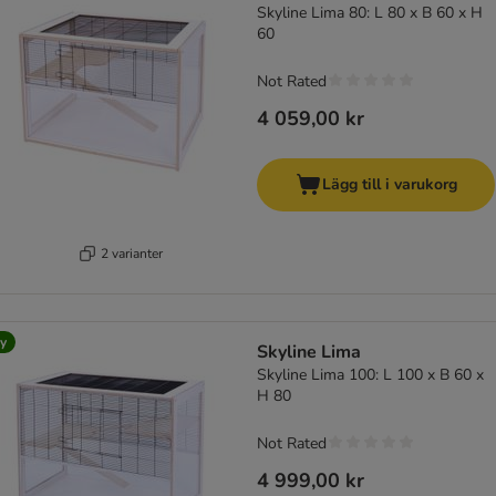
Skyline Lima 80: L 80 x B 60 x H
60
Not Rated
4 059,00 kr
Lägg till i varukorg
2 varianter
y
Skyline Lima
Skyline Lima 100: L 100 x B 60 x
H 80
Not Rated
4 999,00 kr