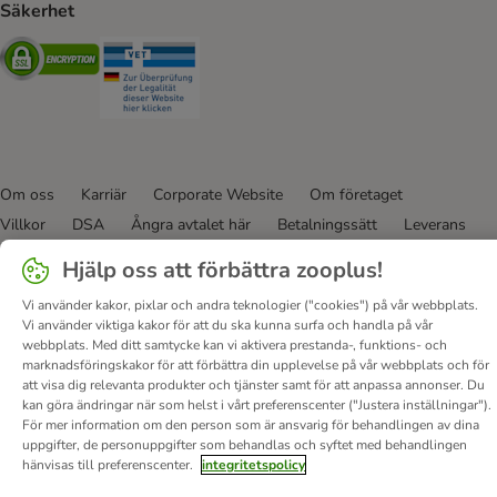
Säkerhet
Security
Security
Om oss
Karriär
Corporate Website
Om företaget
Villkor
DSA
Ångra avtalet här
Betalningssätt
Leverans
Dataskydd
Tillgänglighetspolicy
Hjälp oss att förbättra zooplus!
© zooplus SE
2026
Vi använder kakor, pixlar och andra teknologier ("cookies") på vår webbplats.
Vi använder viktiga kakor för att du ska kunna surfa och handla på vår
webbplats. Med ditt samtycke kan vi aktivera prestanda-, funktions- och
marknadsföringskakor för att förbättra din upplevelse på vår webbplats och för
att visa dig relevanta produkter och tjänster samt för att anpassa annonser. Du
kan göra ändringar när som helst i vårt preferenscenter ("Justera inställningar").
För mer information om den person som är ansvarig för behandlingen av dina
uppgifter, de personuppgifter som behandlas och syftet med behandlingen
hänvisas till preferenscenter.
integritetspolicy