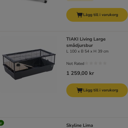
Lägg till i varukorg
TIAKI Living Large
smådjursbur
L 100 x B 54 x H 39 cm
Not Rated
1 259,00 kr
Lägg till i varukorg
y
Skyline Lima