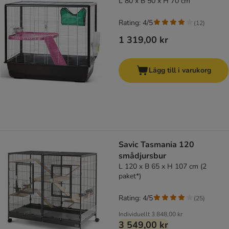
L 80 x B 50 x H 70 cm
Rating: 4/5
(
12
)
1 319,00 kr
Lägg till i varukorg
Savic Tasmania 120
smådjursbur
L 120 x B 65 x H 107 cm (2
paket*)
Rating: 4/5
(
25
)
Individuellt
3 848,00 kr
3 549,00 kr