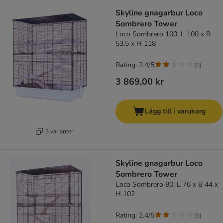
Skyline gnagarbur Loco
Sombrero Tower
Loco Sombrero 100: L 100 x B
53,5 x H 118
Rating: 2.4/5
(
5
)
3 869,00 kr
Lägg till i varukorg
3 varianter
Skyline gnagarbur Loco
Sombrero Tower
Loco Sombrero 80: L 76 x B 44 x
H 102
Rating: 2.4/5
(
5
)