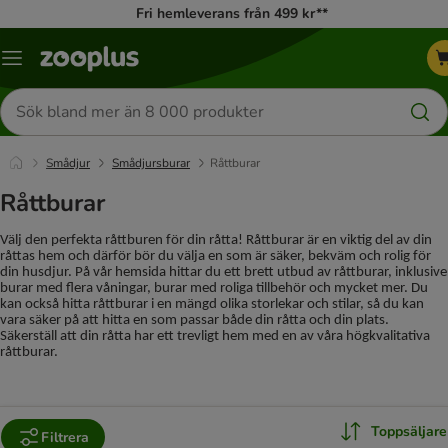
Fri hemleverans från 499 kr**
Katalogmeny
Sök
efter
produkter
Smådjur
Smådjursburar
Råttburar
Råttburar
Välj den perfekta råttburen för din råtta! Råttburar är en viktig del av din
råttas hem och därför bör du välja en som är säker, bekväm och rolig för
din husdjur. På vår hemsida hittar du ett brett utbud av råttburar, inklusive
burar med flera våningar, burar med roliga tillbehör och mycket mer. Du
kan också hitta råttburar i en mängd olika storlekar och stilar, så du kan
vara säker på att hitta en som passar både din råtta och din plats.
Säkerställ att din råtta har ett trevligt hem med en av våra högkvalitativa
råttburar.
Toppsäljare
Filtrera