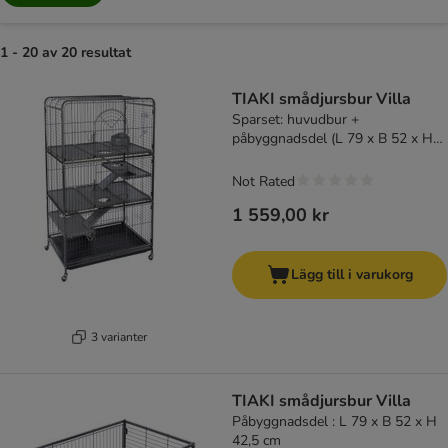
1 - 20 av 20 resultat
product items have been changed
TIAKI smådjursbur Villa
Sparset: huvudbur +
påbyggnadsdel (L 79 x B 52 x H
142 cm)
Not Rated
1 559,00 kr
Lägg till i varukorg
3 varianter
TIAKI smådjursbur Villa
Påbyggnadsdel : L 79 x B 52 x H
42,5 cm