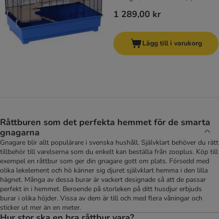
1 289,00 kr
Lägg till i varukorg
Råttburen som det perfekta hemmet för de smarta
gnagarna
Gnagare blir allt populärare i svenska hushåll. Självklart behöver du rätt
tillbehör till varelserna som du enkelt kan beställa från zooplus. Köp till
exempel en råttbur som ger din gnagare gott om plats. Försedd med
olika lekelement och hö känner sig djuret självklart hemma i den lilla
hägnet. Många av dessa burar är vackert designade så att de passar
perfekt in i hemmet. Beroende på storleken på ditt husdjur erbjuds
burar i olika höjder. Vissa av dem är till och med flera våningar och
sticker ut mer än en meter.
Hur stor ska en bra råttbur vara?