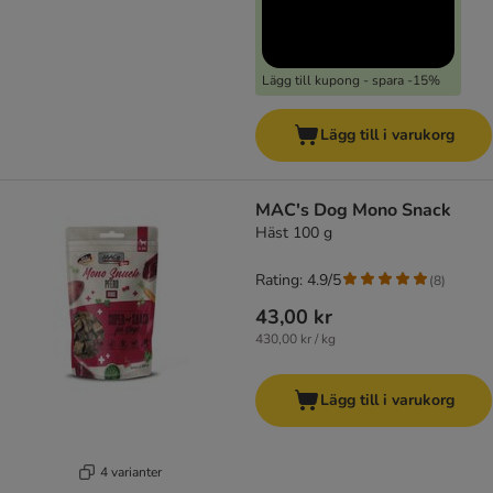
Lägg till kupong - spara -15%
Lägg till i varukorg
MAC's Dog Mono Snack
Häst 100 g
Rating: 4.9/5
(
8
)
43,00 kr
430,00 kr / kg
Lägg till i varukorg
4 varianter