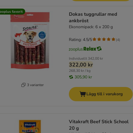
ooplus favorit
Dokas tuggrullar med
ankbröst
Ekonomipack: 6 x 200 g
Rating: 4.5/5
(
4
)
Individuellt
342,00 kr
322,00 kr
268,30 kr / kg
305,90 kr
3 varianter
Lägg till i varukorg
Vitakraft Beef Stick School
20 g