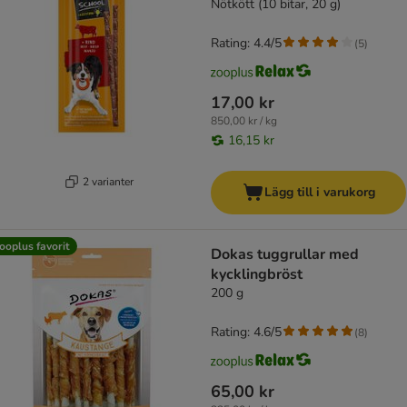
Nötkött (10 bitar, 20 g)
Rating: 4.4/5
(
5
)
17,00 kr
850,00 kr / kg
16,15 kr
2 varianter
Lägg till i varukorg
ooplus favorit
Dokas tuggrullar med
kycklingbröst
200 g
Rating: 4.6/5
(
8
)
65,00 kr