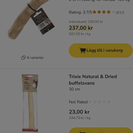
Rating: 3.7/5
(
632
)
Individuellt
250,00 kr
237,00 kr
592,50 kr / kg
Lägg till i varukorg
6 varianter
Trixie Natural & Dried
buffelsvans
30 cm
Not Rated
23,00 kr
244,70 kr / kg