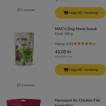
2 varianter
Lägg till i varukorg
MAC's Dog Mono Snack
Kanin 100 g
Rating: 4.9/5
(
8
)
43,00 kr
430,00 kr / kg
Lägg till i varukorg
4 varianter
Hansepet XL Chicken Filé
tuggrullar