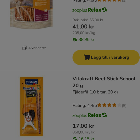
Rating: 4.6/5
(
9
)
Rek. pris*
55,00 kr
41,00 kr
205,00 kr / kg
38,95 kr
4 varianter
Lägg till i varukorg
Vitakraft Beef Stick School
20 g
Fjäderfä (10 bitar, 20 g)
Rating: 4.4/5
(
5
)
17,00 kr
850,00 kr / kg
16,15 kr