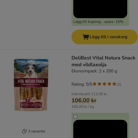
Lägg till kupong - spara -15%
Lägg till i varukorg
DeliBest Vital Natura Snack
med vildlaxolja
Ekonomipack: 2 x 200 g
Rating: 5/5
(
2
)
Individuellt
112,00 kr
106,00 kr
265,00 kr / kg
3 varianter