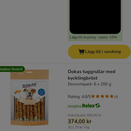
Lägg till kupong - spara -15%
Lägg till i varukorg
ooplus favorit
Dokas tuggrullar med
kycklingbröst
Ekonomipack: 6 x 200 g
Rating: 4.6/5
(
8
)
Individuellt
390,00 kr
374,00 kr
311,70 kr / kg