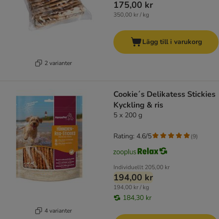
175,00 kr
350,00 kr / kg
Lägg till i varukorg
2 varianter
Cookie´s Delikatess Stickies
Kyckling & ris
5 x 200 g
Rating: 4.6/5
(
9
)
Individuellt
205,00 kr
194,00 kr
194,00 kr / kg
184,30 kr
4 varianter