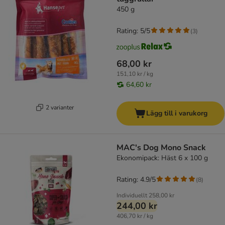
450 g
Rating: 5/5
(
3
)
68,00 kr
151,10 kr / kg
64,60 kr
2 varianter
Lägg till i varukorg
MAC's Dog Mono Snack
Ekonomipack: Häst 6 x 100 g
Rating: 4.9/5
(
8
)
Individuellt
258,00 kr
244,00 kr
406,70 kr / kg