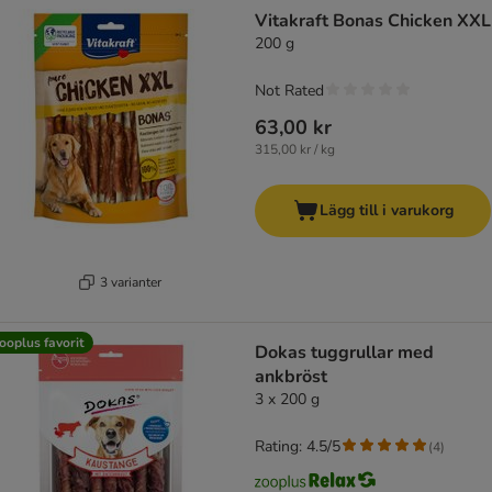
product items have been changed
Vitakraft Bonas Chicken XXL
200 g
Not Rated
63,00 kr
315,00 kr / kg
Lägg till i varukorg
3 varianter
ooplus favorit
Dokas tuggrullar med
ankbröst
3 x 200 g
Rating: 4.5/5
(
4
)