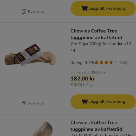
Lägg till i varukorg
6 varianter
Chewies Coffee Tree
tuggpinne av kaffeträd
2 st S (ca 300 g) för hundar <10
kg
Rating: 3.7/5
(
632
)
Individuellt
196,00 kr
182,00 kr
606,70 kr / kg
Lägg till i varukorg
6 varianter
Chewies Coffee Tree
tuggpinne av kaffeträd
2 st M (400 g) för hundar <20 kg