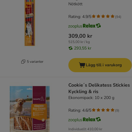
Nötkött
Rating: 4.9/5
(
94
)
309,00 kr
515,00 kr / kg
293,55 kr
5 varianter
Lägg till i varukorg
Cookie´s Delikatess Stickies
Kyckling & ris
Ekonomipack: 10 x 200 g
Rating: 4.6/5
(
9
)
Individuellt
410,00 kr