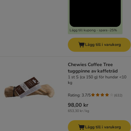
Lägg till kupong - spara -25%
Lägg till i varukorg
Chewies Coffee Tree
tuggpinne av kaffeträd
1 st S (ca 150 g) för hundar <10
kg
Rating: 3.7/5
(
632
)
98,00 kr
653,30 kr / kg
Lägg till i varukorg