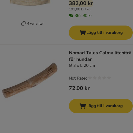
382,00 kr
191,00 kr / kg
362,90 kr
4 varianter
Lägg till i varukorg
Nomad Tales Calma litchiträ
för hundar
Ø 3 x L 20 cm
Not Rated
72,00 kr
Lägg till i varukorg