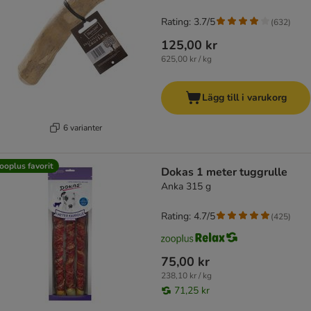
Rating: 3.7/5
(
632
)
125,00 kr
625,00 kr / kg
Lägg till i varukorg
6 varianter
ooplus favorit
Dokas 1 meter tuggrulle
Anka 315 g
Rating: 4.7/5
(
425
)
75,00 kr
238,10 kr / kg
71,25 kr