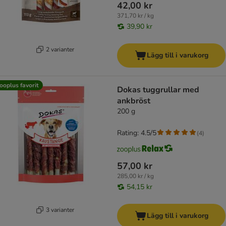
42,00 kr
371,70 kr / kg
39,90 kr
2 varianter
Lägg till i varukorg
ooplus favorit
Dokas tuggrullar med
ankbröst
200 g
Rating: 4.5/5
(
4
)
57,00 kr
285,00 kr / kg
54,15 kr
3 varianter
Lägg till i varukorg