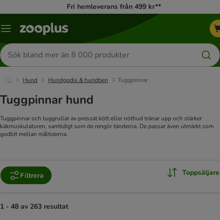
Fri hemleverans från 499 kr**
Katalogmeny
Sök
efter
produkter
Hund
Hundgodis & hundben
Tuggpinnar
Tuggpinnar hund
Tuggpinnar och tuggrullar av pressat kött eller nöthud tränar upp och stärker
käkmuskulaturen, samtidigt som de rengör tänderna. De passar även utmärkt som
godbit mellan måltiderna.
Toppsäljare
Filtrera
1 - 48 av 263 resultat