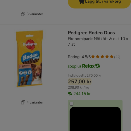
Lägg till i varukorg
3 varianter
Pedigree Rodeo Duos
Ekonomipack: Nötkött & ost 10 x
7 st
Rating: 4.5/5
(
22
)
Individuellt
270,00 kr
257,00 kr
208,90 kr / kg
244,15 kr
4 varianter