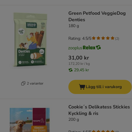
Green Petfood VeggieDog
Denties
180 g
Rating: 4.5/5
(
2
)
31,00 kr
172,20 kr / kg
29,45 kr
2 varianter
Lägg till i varukorg
Cookie´s Delikatess Stickies
Kyckling & ris
200 g