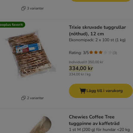
3 varianter
ooplus favorit
Trixie skruvade tuggrullar
(nöthud), 12 cm
Ekonomipack: 2 x 100 st (1 kg)
Rating: 3/5
(
3
)
Individuellt
350,00 kr
334,00 kr
334,00 kr / kg
Lägg till i varukorg
2 varianter
Chewies Coffee Tree
tuggpinne av kaffeträd
1 st M (200 g) för hundar <20 kg