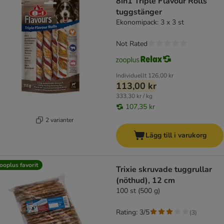
8in1 Triple Flavour Rolls
tuggstänger
Ekonomipack: 3 x 3 st
Not Rated
Individuellt
126,00 kr
113,00 kr
333,30 kr / kg
107,35 kr
2 varianter
Lägg till i varukorg
ooplus favorit
Trixie skruvade tuggrullar
(nöthud), 12 cm
100 st (500 g)
Rating: 3/5
(
3
)