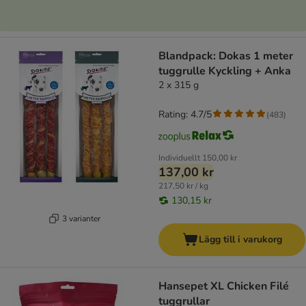
Blandpack: Dokas 1 meter
tuggrulle Kyckling + Anka
2 x 315 g
Rating: 4.7/5
(
483
)
Individuellt
150,00 kr
137,00 kr
217,50 kr / kg
130,15 kr
3 varianter
Lägg till i varukorg
Hansepet XL Chicken Filé
tuggrullar