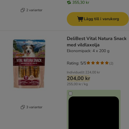
355,30 kr
2 varianter
Lägg till i varukorg
DeliBest Vital Natura Snack
med vildlaxolja
Ekonomipack: 4 x 200 g
Rating: 5/5
(
2
)
Individuellt
224,00 kr
204,00 kr
255,00 kr / kg
3 varianter