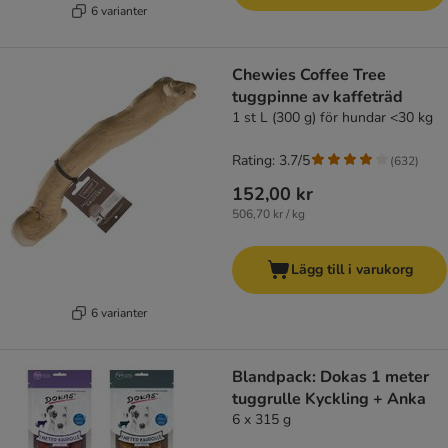
6 varianter
Chewies Coffee Tree
tuggpinne av kaffeträd
1 st L (300 g) för hundar <30 kg
Rating: 3.7/5
(
632
)
152,00 kr
506,70 kr / kg
Lägg till i varukorg
6 varianter
Blandpack: Dokas 1 meter
tuggrulle Kyckling + Anka
6 x 315 g