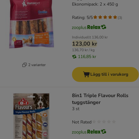
Ekonomipack: 2 x 450 g
Rating: 5/5
(
3
)
Individuellt
136,00 kr
123,00 kr
136,70 kr / kg
116,85 kr
2 varianter
Lägg till i varukorg
8in1 Triple Flavour Rolls
tuggstänger
3 st
Not Rated