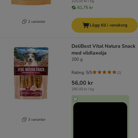
325,00 kr / kg
61,75 kr
2 varianter
Lägg till i varukorg
DeliBest Vital Natura Snack
med vildlaxolja
200 g
Rating: 5/5
(
2
)
56,00 kr
280,00 kr / kg
3 varianter