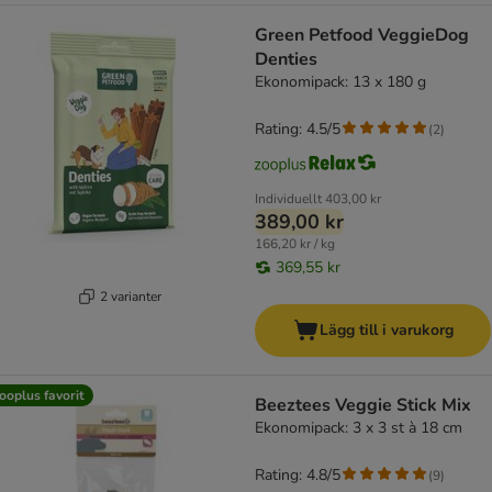
Green Petfood VeggieDog
Denties
Ekonomipack: 13 x 180 g
Rating: 4.5/5
(
2
)
Individuellt
403,00 kr
389,00 kr
166,20 kr / kg
369,55 kr
2 varianter
Lägg till i varukorg
ooplus favorit
Beeztees Veggie Stick Mix
Ekonomipack: 3 x 3 st à 18 cm
Rating: 4.8/5
(
9
)