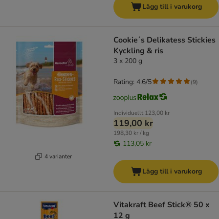
Lägg till i varukorg
Cookie´s Delikatess Stickies
Kyckling & ris
3 x 200 g
Rating: 4.6/5
(
9
)
Individuellt
123,00 kr
119,00 kr
198,30 kr / kg
113,05 kr
4 varianter
Lägg till i varukorg
Vitakraft Beef Stick® 50 x
12 g