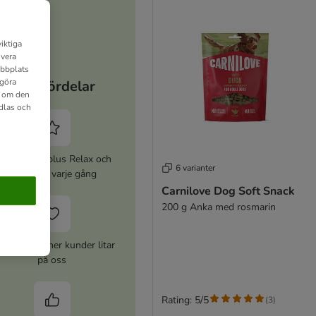
iktiga
ivera
ebbplats
 göra
Dina fördelar
n om den
dlas och
ktivera zooplus Relax och
6 varianter
spara 5% varje gång
Carnilove Dog Soft Snack
200 g Anka med rosmarin
er 10 miljoner kunder litar
på oss
Rating: 5/5
(
3
)