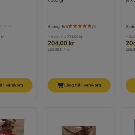
x 200 g)
(4 x 
Rating: 5/5
Ratin
(
2
)
 kr
Individuellt
224,00 kr
Indivi
204,00 kr
204
255,00 kr / kg
255,0
ll i varukorg
Lägg till i varukorg