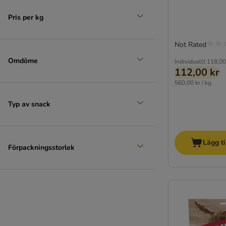
SnackOMio
STRAYZ
Pris per kg
Terra Canis
Thrive
Not Rated
Trixie
Omdöme
Individuellt
118,00
Tubidog
112,00 kr
Ultima
560,00 kr / kg
Virbac
Typ av snack
Vitakraft
Wolf of Wilderness
Yarrah
Lägg ti
Yummeez
Förpackningsstorlek