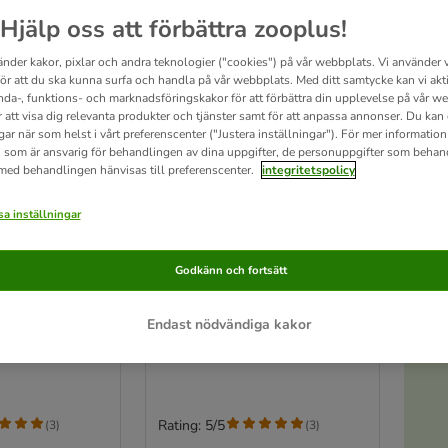
Hjälp oss att förbättra zooplus!
änder kakor, pixlar och andra teknologier ("cookies") på vår webbplats. Vi använder v
för att du ska kunna surfa och handla på vår webbplats. Med ditt samtycke kan vi akt
nda-, funktions- och marknadsföringskakor för att förbättra din upplevelse på vår w
r att visa dig relevanta produkter och tjänster samt för att anpassa annonser. Du kan
gar när som helst i vårt preferenscenter ("Justera inställningar"). För mer informatio
 som är ansvarig för behandlingen av dina uppgifter, de personuppgifter som behan
 med behandlingen hänvisas till preferenscenter.
integritetspolicy
a inställningar
A
6 varianter
g Soft Snack
Carnilove Dog Soft Snack
Godkänn och fortsätt
 x 200 g Anka
Ekonomipack: 2 x 200 g Vaktel
med oregano
Endast nödvändiga kakor
Öv
Rating: 5/5
(
3
)
(
3
)