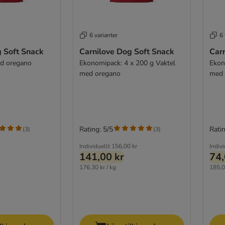
6 varianter
6 
g Soft Snack
Carnilove Dog Soft Snack
Car
ed oregano
Ekonomipack: 4 x 200 g Vaktel
Ekon
med oregano
med 
Rating: 5/5
Ratin
(
3
)
(
3
)
Individuellt
156,00 kr
Indivi
141,00 kr
74,
176,30 kr / kg
185,0