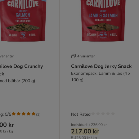
varianter
4 varianter
nilove Dog Crunchy
Carnilove Dog Jerky Snack
ck
Ekonomipack: Lamm & lax (4 x
100 g)
med blåbär (200 g)
g: 5/5
Not Rated
(
2
)
00 kr
Individuellt
236,00 kr
217,00 kr
0 kr / kg
5 425,00 kr / kg