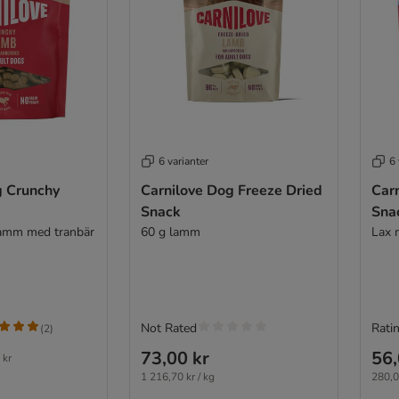
6 varianter
6 
g Crunchy
Carnilove Dog Freeze Dried
Car
Snack
Sna
amm med tranbär
60 g lamm
Lax 
Not Rated
Ratin
(
2
)
73,00 kr
56,
 kr
1 216,70 kr / kg
280,0