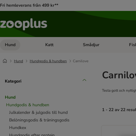
Fri hemleverans från 499 kr**
Hund
Katt
Smådjur
Fis
Open category menu: Hund
Open category menu: Katt
Open 
Hund
Hundgodis & hundben
Carnilove
Carnil
Kategori
Testa gott och nyttig
Hund
Hundgodis & hundben
1 - 22 av 22 resu
Julkalender & julgodis till hund
Belöningsgodis & träningsgodis
product items ha
Hundkex
Hundgodis efter protein