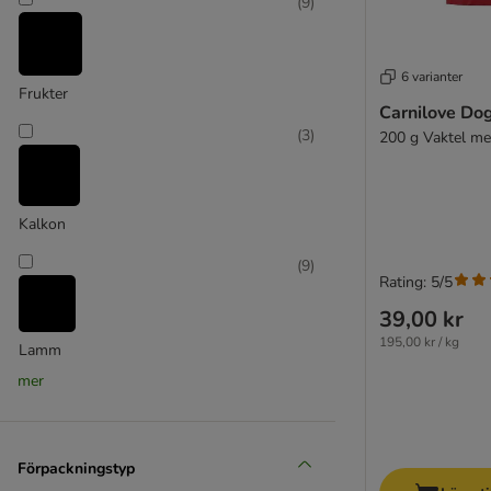
(
9
)
Dog’s Love
Dokas
Extra stor över 45 kg
Ferplast
6 varianter
Fleischeslust
Frukter
Carnilove Do
Frolic
(
3
)
200 g Vaktel m
George & Bobs
GranataPet
Greenies
Green Petfood
Kalkon
Greenwoods
(
9
)
Happy Dog
Rating: 5/5
Heim
39,00 kr
Hill's
195,00 kr / kg
Lamm
Hunter
mer
Josera
(
6
)
Karlie
KONG
Lax
Förpackningstyp
Lucky Jim