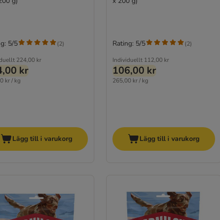
200 g)
x 200 g)
g: 5/5
Rating: 5/5
(
2
)
(
2
)
duellt
224,00 kr
Individuellt
112,00 kr
,00 kr
106,00 kr
0 kr / kg
265,00 kr / kg
Lägg till i varukorg
Lägg till i varukorg