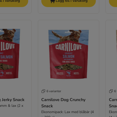
ll i varukorg
Lägg till i varukorg
6 varianter
6 
 Jerky Snack
Carnilove Dog Crunchy
Car
amm & lax (2 x
Snack
Sna
Ekonomipack: Lax med blåbär (4
Ekon