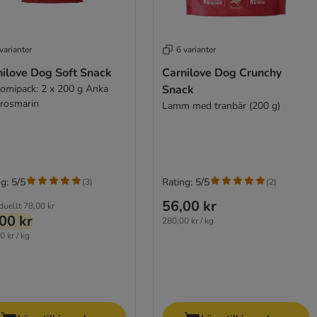
varianter
6 varianter
nilove Dog Soft Snack
Carnilove Dog Crunchy
omipack: 2 x 200 g Anka
Snack
rosmarin
Lamm med tranbär (200 g)
g: 5/5
Rating: 5/5
(
3
)
(
2
)
56,00 kr
duellt
78,00 kr
00 kr
280,00 kr / kg
0 kr / kg