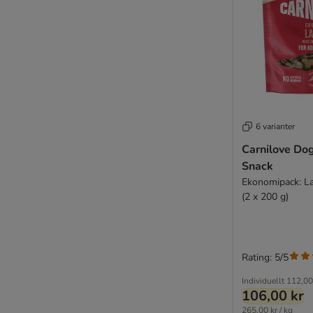
6 varianter
Carnilove Do
Snack
Ekonomipack: L
(2 x 200 g)
Rating: 5/5
Individuellt
112,00
106,00 kr
265,00 kr / kg