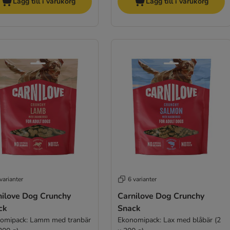
Lägg till i varukorg
Lägg till i varukorg
varianter
6 varianter
nilove Dog Crunchy
Carnilove Dog Crunchy
ck
Snack
omipack: Lamm med tranbär
Ekonomipack: Lax med blåbär (2