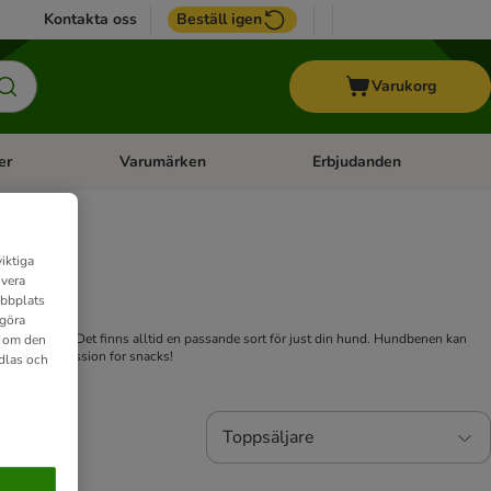
Kontakta oss
Beställ igen
Varukorg
er
Varumärken
Erbjudanden
menu: Häst
Open category menu: Veterinärfoder
Open category menu: Varum
iktiga
ivera
ebbplats
 göra
ar eller skor. Det finns alltid en passande sort för just din hund. Hundbenen kan
n om den
 Barkoo – passion for snacks!
dlas och
Toppsäljare