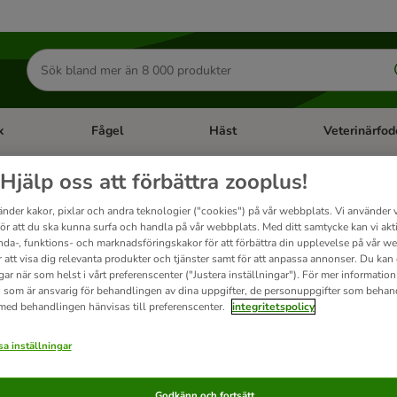
Sök
efter
produkter
k
Fågel
Häst
Veterinärfod
category menu: Smådjur
Open category menu: Fisk
Open category menu: Fågel
Open category 
Hjälp oss att förbättra zooplus!
 hundgodis
änder kakor, pixlar och andra teknologier ("cookies") på vår webbplats. Vi använder v
för att du ska kunna surfa och handla på vår webbplats. Med ditt samtycke kan vi akt
nda-, funktions- och marknadsföringskakor för att förbättra din upplevelse på vår w
r att visa dig relevanta produkter och tjänster samt för att anpassa annonser. Du kan
godis finns i flera varianter och storlekar - pressade ben, knutna, vridna, som boll
gar när som helst i vårt preferenscenter ("Justera inställningar"). För mer informatio
elöning som aktivitet och lek.
Barkoo Dental
ger din hund den optimala tandvården.
 som är ansvarig för behandlingen av dina uppgifter, de personuppgifter som behan
 med behandlingen hänvisas till preferenscenter.
integritetspolicy
a inställningar
t
Godkänn och fortsätt
ve been changed