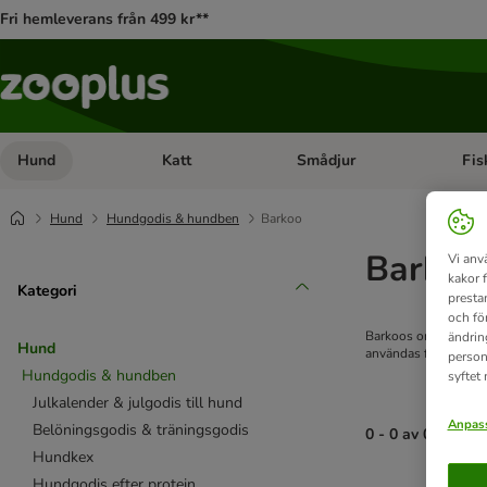
Fri hemleverans från 499 kr**
Hund
Katt
Smådjur
Fis
Open category menu: Hund
Open category menu: Katt
Open 
Hund
Hundgodis & hundben
Barkoo
Barkoo
Vi anv
kakor 
Kategori
presta
och fö
Barkoos omtyckta hund
ändrin
Hund
användas för såväl b
person
Hundgodis & hundben
syftet
Julkalender & julgodis till hund
Anpass
Belöningsgodis & träningsgodis
0 - 0 av 0 resulta
Hundkex
Hundgodis efter protein
product items ha