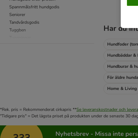
Spannmålsfritt hundgodis
Seniorer
Tandvårdsgodis
Har du int
Tuggben
Tuggpinnar
Hundfoder (torr
Tuggöron
Valpgodis
Hundbäddar & 
Vegetariskt hundgodis
Hundburar & hu
Erbjudanden & provpack
För äldre hund
8in1
Home & Living
Advance
Affinity Italy
Alpha Spirit
*Rek. pris = Rekommenderat cirkapris **
Se leveranskostnader och levera
animonda
"Tidigare pris" = Det lägsta priset på produkten under de senaste 30 da
Barkoo
Blue Tree
Nyhetsbrev - Missa inte per
333