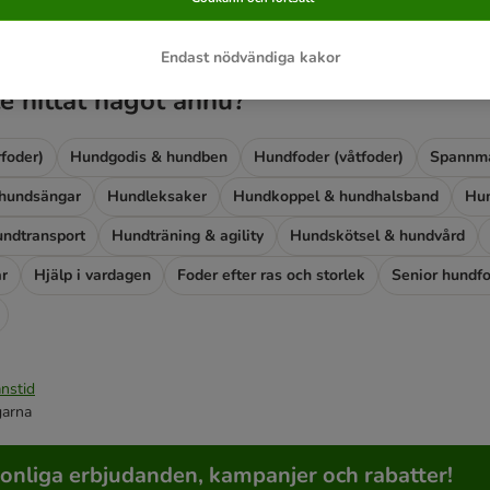
Endast nödvändiga kakor
e hittat något ännu?
foder)
Hundgodis & hundben
Hundfoder (våtfoder)
Spannmå
hundsängar
Hundleksaker
Hundkoppel & hundhalsband
Hun
ndtransport
Hundträning & agility
Hundskötsel & hundvård
ar
Hjälp i vardagen
Foder efter ras och storlek
Senior hundf
nstid
garna
sonliga erbjudanden, kampanjer och rabatter!