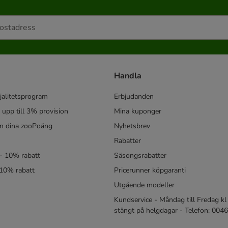
Handla
jalitetsprogram
Erbjudanden
- upp till 3% provision
Mina kuponger
in dina zooPoäng
Nyhetsbrev
Rabatter
- 10% rabatt
Säsongsrabatter
 10% rabatt
Pricerunner köpgaranti
Utgående modeller
Kundservice - Måndag till Fredag kl 
stängt på helgdagar - Telefon: 00