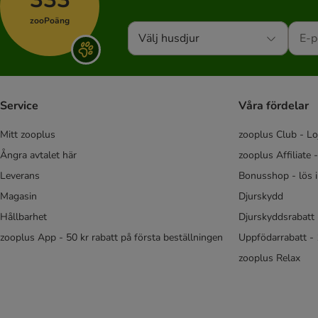
bosch
Boxby
zooPoäng
Braaf
Välj husdjur
Brekkies
Briantos
Brit
Service
Våra fördelar
BugBell
Caniland
Mitt zooplus
zooplus Club - Lo
Carnilove
Ångra avtalet här
zooplus Affiliate 
Chewies
Leverans
Bonusshop - lös 
Concept for Life
Magasin
Djurskydd
Cookie's
Crave
Hållbarhet
Djurskyddsrabatt 
DEGRO
zooplus App - 50 kr rabatt på första beställningen
Uppfödarrabatt -
DeliBest
zooplus Relax
DIBO
Doggy Bozita
DOGGY Dog