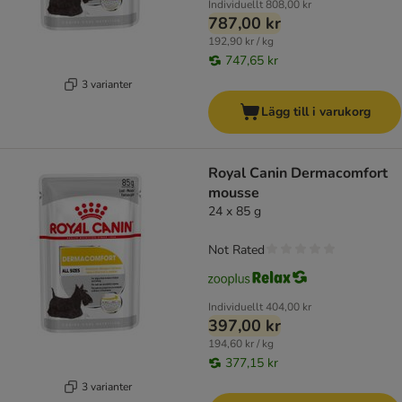
Individuellt
808,00 kr
787,00 kr
192,90 kr / kg
747,65 kr
3 varianter
Lägg till i varukorg
Royal Canin Dermacomfort
mousse
24 x 85 g
Not Rated
Individuellt
404,00 kr
397,00 kr
194,60 kr / kg
377,15 kr
3 varianter