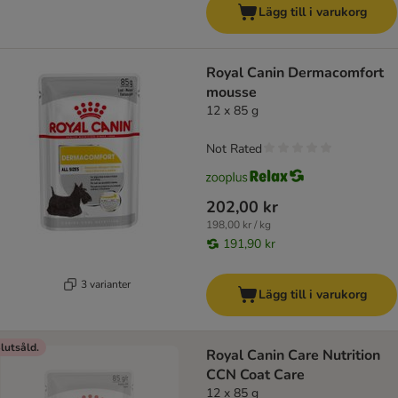
Lägg till i varukorg
Royal Canin Dermacomfort
mousse
12 x 85 g
Not Rated
202,00 kr
198,00 kr / kg
191,90 kr
3 varianter
Lägg till i varukorg
lutsåld.
Royal Canin Care Nutrition
CCN Coat Care
12 x 85 g