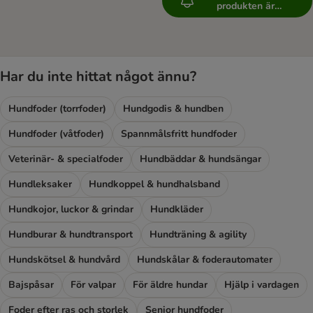
produkten är
tillgänglig
Har du inte hittat något ännu?
Hundfoder (torrfoder)
Hundgodis & hundben
Hundfoder (våtfoder)
Spannmålsfritt hundfoder
Veterinär- & specialfoder
Hundbäddar & hundsängar
Hundleksaker
Hundkoppel & hundhalsband
Hundkojor, luckor & grindar
Hundkläder
Hundburar & hundtransport
Hundträning & agility
Hundskötsel & hundvård
Hundskålar & foderautomater
Bajspåsar
För valpar
För äldre hundar
Hjälp i vardagen
Foder efter ras och storlek
Senior hundfoder