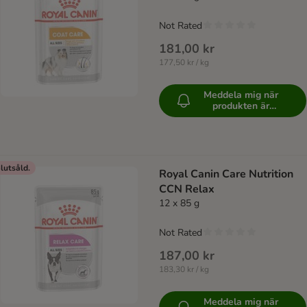
Not Rated
181,00 kr
177,50 kr / kg
Meddela mig när
produkten är
tillgänglig
lutsåld.
Royal Canin Care Nutrition
CCN Relax
12 x 85 g
Not Rated
187,00 kr
183,30 kr / kg
Meddela mig när