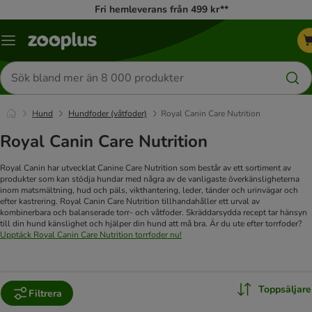
Fri hemleverans från 499 kr**
Katalogmeny
Sök
efter
produkter
Hund
Hundfoder (våtfoder)
Royal Canin Care Nutrition
Royal Canin Care Nutrition
Royal Canin har utvecklat Canine Care Nutrition som består av ett sortiment av
produkter som kan stödja hundar med några av de vanligaste överkänsligheterna
inom matsmältning, hud och päls, vikthantering, leder, tänder och urinvägar och
efter kastrering. Royal Canin Care Nutrition tillhandahåller ett urval av
kombinerbara och balanserade torr- och våtfoder. Skräddarsydda recept tar hänsyn
till din hund känslighet och hjälper din hund att må bra.
Är du ute efter torrfoder?
Upptäck Royal Canin Care Nutrition torrfoder nu!
Toppsäljare
Filtrera