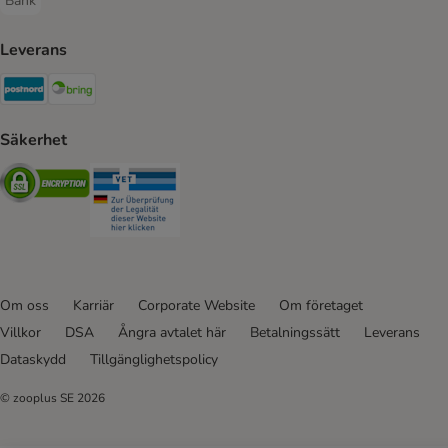
Bank
Bank Payment Method
Leverans
Postnord Shipping Method
Bring Shipping Method
Säkerhet
Security
Security
Om oss
Karriär
Corporate Website
Om företaget
Villkor
DSA
Ångra avtalet här
Betalningssätt
Leverans
Dataskydd
Tillgänglighetspolicy
© zooplus SE
2026