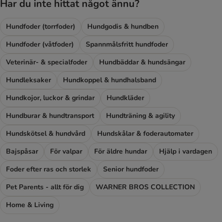
Har du inte hittat något ännu?
Hundfoder (torrfoder)
Hundgodis & hundben
Hundfoder (våtfoder)
Spannmålsfritt hundfoder
Veterinär- & specialfoder
Hundbäddar & hundsängar
Hundleksaker
Hundkoppel & hundhalsband
Hundkojor, luckor & grindar
Hundkläder
Hundburar & hundtransport
Hundträning & agility
Hundskötsel & hundvård
Hundskålar & foderautomater
Bajspåsar
För valpar
För äldre hundar
Hjälp i vardagen
Foder efter ras och storlek
Senior hundfoder
Pet Parents - allt för dig
WARNER BROS COLLECTION
Home & Living