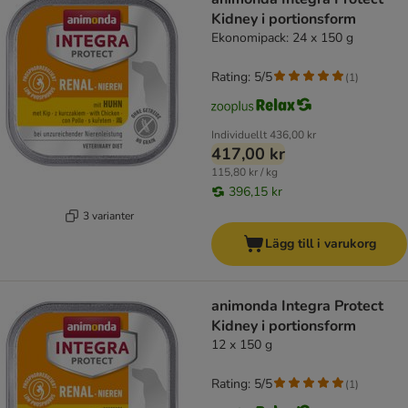
Kidney i portionsform
Ekonomipack: 24 x 150 g
Rating: 5/5
(
1
)
Individuellt
436,00 kr
417,00 kr
115,80 kr / kg
396,15 kr
3 varianter
Lägg till i varukorg
animonda Integra Protect
Kidney i portionsform
12 x 150 g
Rating: 5/5
(
1
)