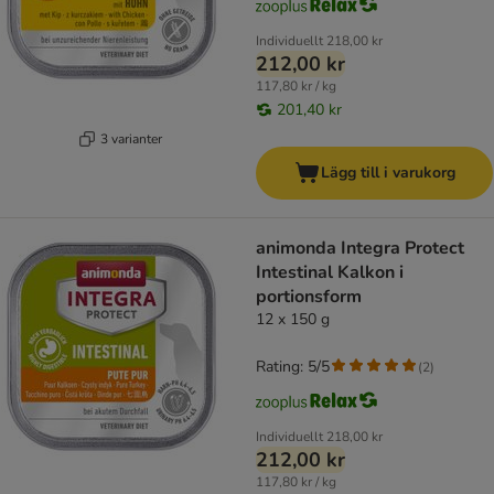
Individuellt
218,00 kr
212,00 kr
117,80 kr / kg
201,40 kr
3 varianter
Lägg till i varukorg
animonda Integra Protect
Intestinal Kalkon i
portionsform
12 x 150 g
Rating: 5/5
(
2
)
Individuellt
218,00 kr
212,00 kr
117,80 kr / kg