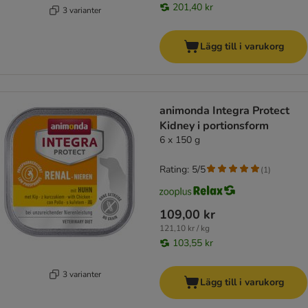
201,40 kr
3 varianter
Lägg till i varukorg
animonda Integra Protect
Kidney i portionsform
6 x 150 g
Rating: 5/5
(
1
)
109,00 kr
121,10 kr / kg
103,55 kr
3 varianter
Lägg till i varukorg