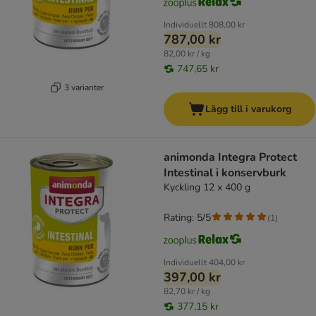
Individuellt
808,00 kr
787,00 kr
82,00 kr / kg
747,65 kr
3 varianter
Lägg till i varukorg
animonda Integra Protect
Intestinal i konservburk
Kyckling 12 x 400 g
Rating: 5/5
(
1
)
Individuellt
404,00 kr
397,00 kr
82,70 kr / kg
377,15 kr