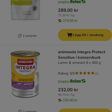
289,00 kr
72,30 kr / kg
274,55 kr
Lägg till i varukorg
2 varianter
animonda Integra Protect
Sensitive i konservburk
Lamm & amarant 6 x 400 g
Rating: 5/5
(
1
)
232,00 kr
96,70 kr / kg
220,40 kr
2 varianter