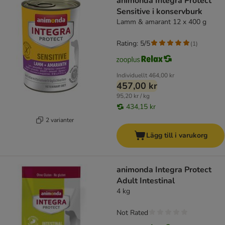
animonda Integra Protect
Sensitive i konservburk
Lamm & amarant 12 x 400 g
Rating: 5/5
(
1
)
Individuellt
464,00 kr
457,00 kr
95,20 kr / kg
434,15 kr
2 varianter
Lägg till i varukorg
animonda Integra Protect
Adult Intestinal
4 kg
Not Rated