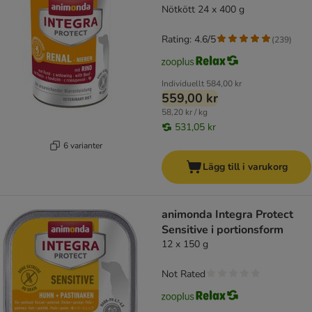
Nötkött 24 x 400 g
Rating: 4.6/5
(
239
)
Individuellt
584,00 kr
559,00 kr
58,20 kr / kg
531,05 kr
6 varianter
Lägg till i varukorg
animonda Integra Protect
Sensitive i portionsform
12 x 150 g
Not Rated