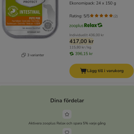
Ekonomipack: 24 x 150 g
Rating: 5/5
(
2
)
Individuellt
436,00 kr
417,00 kr
115,80 kr / kg
396,15 kr
3 varianter
Lägg till i varukorg
Dina fördelar
Aktivera zooplus Relax och spara 5% varje gång