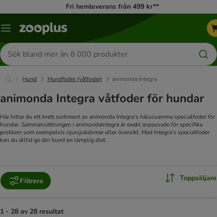
Fri hemleverans från 499 kr**
Katalogmeny
Sök
efter
produkter
Hund
Hundfoder (våtfoder)
animonda Integra
animonda Integra våtfoder för hundar
Här hittar du ett brett sortiment av animonda Integra's hälsosamma specialfoder för
hundar. Sammansättningen i animondaIntegra är exakt anpassade för specifika
problem som exempelvis njursjukdomar eller övervikt. Med Integra's specialfoder
kan du alltid ge din hund en lämplig diet.
Toppsäljare
Filtrera
1 - 28 av 28 resultat