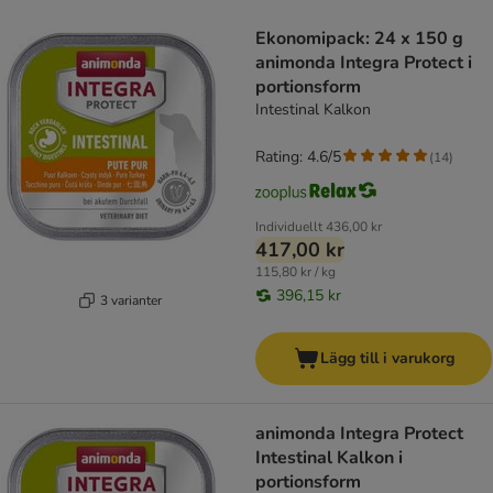
product items have been changed
Ekonomipack: 24 x 150 g
animonda Integra Protect i
portionsform
Intestinal Kalkon
Rating: 4.6/5
(
14
)
Individuellt
436,00 kr
417,00 kr
115,80 kr / kg
396,15 kr
3 varianter
Lägg till i varukorg
animonda Integra Protect
Intestinal Kalkon i
portionsform