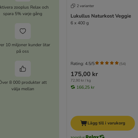
2 varianter
ktivera zooplus Relax och
spara 5% varje gång
Lukullus Naturkost Veggie
6 x 400 g
er 10 miljoner kunder litar
på oss
Rating: 4.5/5
(
54
)
175,00 kr
72,90 kr / kg
Över 8 000 produkter att
166,25 kr
välja mellan
Lägg till i varukorg