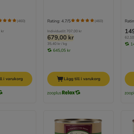
Rating: 4.7/5
Ratin
(
460
)
(
460
)
149
 kr
Individuellt
707,00 kr
679,00 kr
62,10 
35,40 kr / kg
1
645,05 kr
ll i varukorg
Lägg till i varukorg