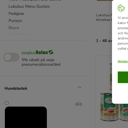
Lukullus Menu Gustico
Pedigree
Lukullus fina naturko
Vi anv
tillverkas helt utan
Purizon
kakor 
Rocco
presta
och fö
Royal Canin
ändrin
1 - 48 av 170 res
Royal Canin Care Nutrition
person
syftet
Royal Canin Veterinary
product items ha
Wolf of Wilderness
5% rabatt på varje
Anpass
% Erbjudanden
prenumerationsartikel
4Vets
Advance Veterinary Diet
Hundstorlek
Alpha Spirit
animonda
(
60
)
animonda Integra
Almo Nature
Applaws