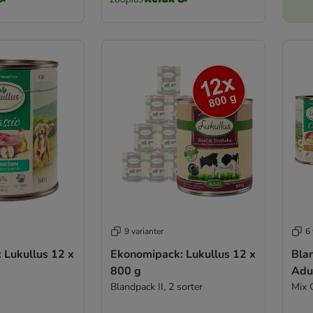
9 varianter
6 
 Lukullus 12 x
Ekonomipack: Lukullus 12 x
Bla
800 g
Adu
Blandpack II, 2 sorter
Mix 