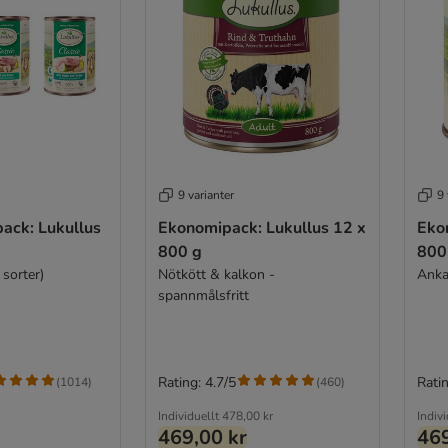
9 varianter
9 
ack: Lukullus
Ekonomipack: Lukullus 12 x
Eko
800 g
800
 sorter)
Nötkött & kalkon -
Anka
spannmålsfritt
Rating: 4.7/5
Ratin
(
1014
)
(
460
)
Individuellt
478,00 kr
Indivi
469,00 kr
469