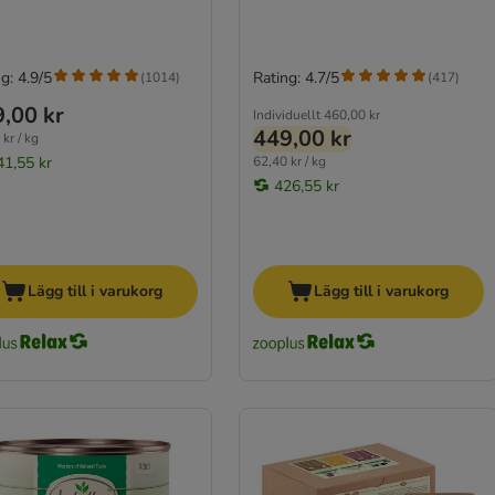
g: 4.9/5
Rating: 4.7/5
(
1014
)
(
417
)
,00 kr
Individuellt
460,00 kr
449,00 kr
kr / kg
41,55 kr
62,40 kr / kg
426,55 kr
Lägg till i varukorg
Lägg till i varukorg