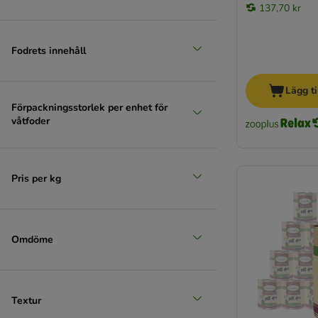
137,70 kr
Provpack
Spannmålsfritt foder
Senior
Fodrets innehåll
Valpfoder
Lägg ti
Förpackningsstorlek per enhet för
våtfoder
Pris per kg
Omdöme
Textur