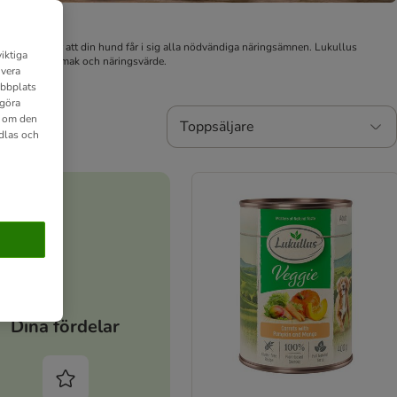
m säkerställer att din hund får i sig alla nödvändiga näringsämnen. Lukullus
iktiga
as naturliga smak och näringsvärde.
ivera
ebbplats
 göra
n om den
Toppsäljare
dlas och
Dina fördelar