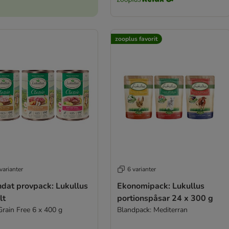
zooplus favorit
varianter
6 varianter
ndat provpack: Lukullus
Ekonomipack: Lukullus
lt
portionspåsar 24 x 300 g
Grain Free 6 x 400 g
Blandpack: Mediterran