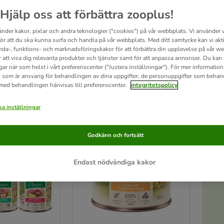
Hjälp oss att förbättra zooplus!
st kombinerar animaliskt protein, vegetabiliska ingredienser och värdefulla oljor so
änder kakor, pixlar och andra teknologier ("cookies") på vår webbplats. Vi använder v
 tillsatser och den skonsamma tillverkningsprocessen bevarar köttets och grönsakern
för att du ska kunna surfa och handla på vår webbplats. Med ditt samtycke kan vi akt
nda-, funktions- och marknadsföringskakor för att förbättra din upplevelse på vår w
r att visa dig relevanta produkter och tjänster samt för att anpassa annonser. Du kan
gar när som helst i vårt preferenscenter ("Justera inställningar"). För mer informatio
ultat
 som är ansvarig för behandlingen av dina uppgifter, de personuppgifter som behan
 med behandlingen hänvisas till preferenscenter.
integritetspolicy
ve been changed
a inställningar
Godkänn och fortsätt
Endast nödvändiga kakor