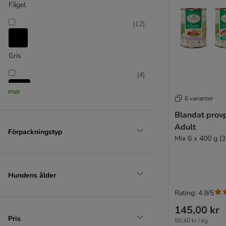
Rodi
Fågel
★ Rosie's Farm
(
12
)
Schesir
Smølke
STRAYZ
Gris
Taste of the Wild
(
4
)
Terra Canis
mer
Trovet
6 varianter
Ultima
Häst
Blandat provp
Virbac
Adult
(
14
)
Wiejska Zagroda
Förpackningstyp
Mix 6 x 400 g (3
WOW
Yarrah Ekologiskt
ZIWI® Peak
Kalkon
Hundens ålder
Rating: 4.9/5
Blandpack
Dietfoder
145,00 kr
Pris
Ekologiskt hundfoder
60,40 kr / kg