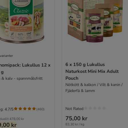
varianter
6 x 150 g Lukullus
nomipack: Lukullus 12 x
Naturkost Mini Mix Adult
 g
Pouch
 & kalv - spannmålsfritt
Nötkött & kalkon / Vilt & kanin /
Fjäderfä & lamm
Not Rated
g: 4.7/5
(
460
)
75,00 kr
duellt
478,00 kr
,00 kr
83,30 kr / kg