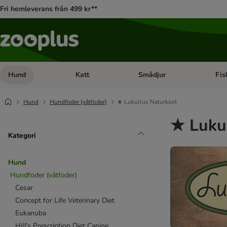
Fri hemleverans från 499 kr**
Hund
Katt
Smådjur
Fis
Open category menu: Hund
Open category menu: Katt
Open 
Hund
Hundfoder (våtfoder)
★ Lukullus Naturkost
★ Lukul
Kategori
Hund
Hundfoder (våtfoder)
Cesar
Concept for Life Veterinary Diet
Eukanuba
Hill's Prescription Diet Canine