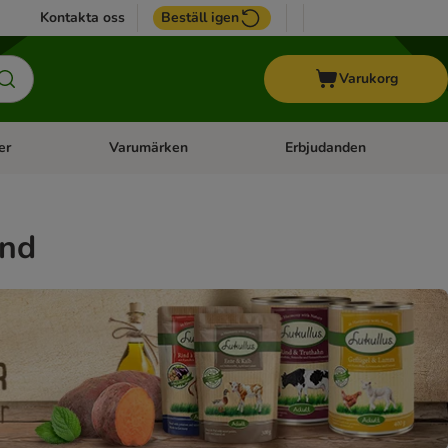
Kontakta oss
Beställ igen
Varukorg
er
Varumärken
Erbjudanden
menu: Häst
Open category menu: Veterinärfoder
Open category menu: Varum
und