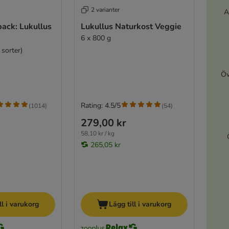
2 varianter
A
ack: Lukullus
Lukullus Naturkost Veggie
6 x 800 g
 sorter)
Öv
Rating: 4.5/5
(
1014
)
(
54
)
279,00 kr
58,10 kr / kg
265,05 kr
ll i varukorg
Lägg till i varukorg