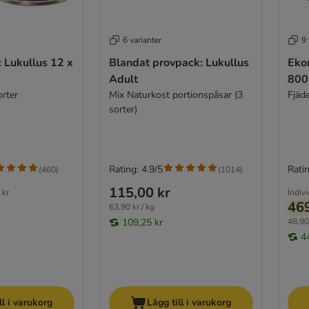
6 varianter
9 
 Lukullus 12 x
Blandat provpack: Lukullus
Eko
Adult
800
orter
Mix Naturkost portionspåsar (3
Fjäd
sorter)
Rating: 4.9/5
Ratin
(
460
)
(
1014
)
115,00 kr
 kr
Indivi
469
63,90 kr / kg
109,25 kr
48,90 
4
ll i varukorg
Lägg till i varukorg