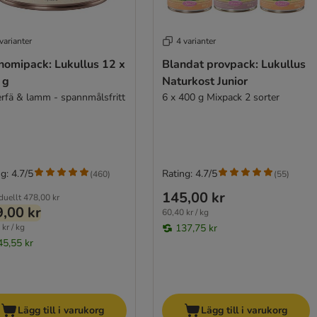
varianter
4 varianter
nomipack: Lukullus 12 x
Blandat provpack: Lukullus
 g
Naturkost Junior
erfä & lamm - spannmålsfritt
6 x 400 g Mixpack 2 sorter
g: 4.7/5
Rating: 4.7/5
(
460
)
(
55
)
145,00 kr
duellt
478,00 kr
,00 kr
60,40 kr / kg
kr / kg
137,75 kr
45,55 kr
Lägg till i varukorg
Lägg till i varukorg