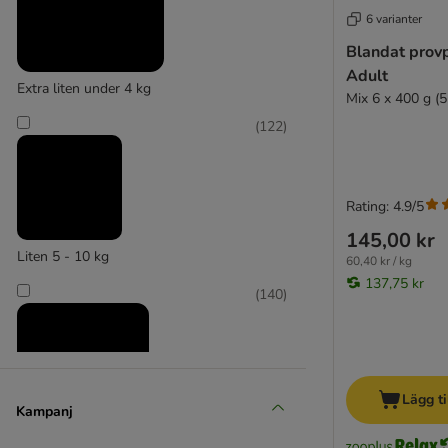
Arquivet
6 varianter
Barking Heads
Blandat provp
Belcando
Adult
Best Nature
Extra liten under 4 kg
Mix 6 x 400 g (5
Bosch
Bozita
(
122
)
★ Briantos
Brit Premium
BugBell
Rating: 4.9/5
Burns
145,00 kr
Butcher's
Liten 5 - 10 kg
60,40 kr / kg
Calibra
137,75 kr
(
140
)
Carnilove
Crave
Dog´s Love
DOGGY Dog
Lägg ti
Dolina Noteci
Kampanj
Encore Dog