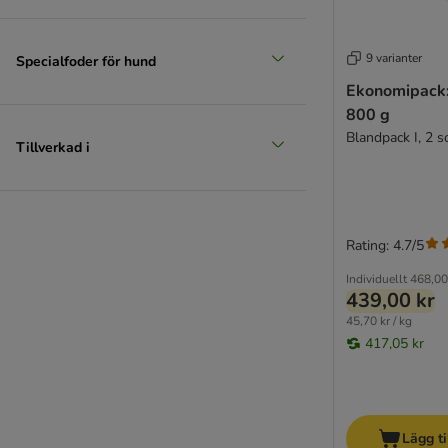
9 varianter
Specialfoder för hund
Ekonomipack:
800 g
Blandpack I, 2 s
Tillverkad i
Rating: 4.7/5
Individuellt
468,00
439,00 kr
45,70 kr / kg
417,05 kr
Lägg ti