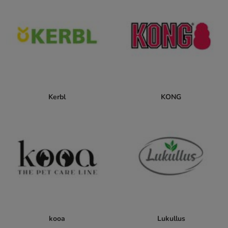
Kerbl
KONG
kooa
Lukullus