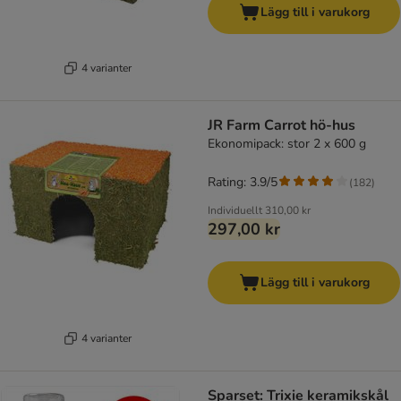
Lägg till i varukorg
4 varianter
JR Farm Carrot hö-hus
Ekonomipack: stor 2 x 600 g
Rating: 3.9/5
(
182
)
Individuellt
310,00 kr
297,00 kr
Lägg till i varukorg
4 varianter
Sparset: Trixie keramikskål