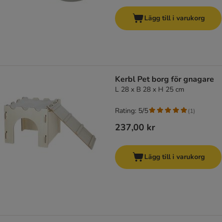
Lägg till i varukorg
Kerbl Pet borg för gnagare
L 28 x B 28 x H 25 cm
Rating: 5/5
(
1
)
237,00 kr
Lägg till i varukorg