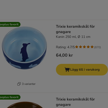
ooplus favorit
Trixie keramikskål för
gnagare
Kanin 250 ml, Ø 11 cm
Rating: 4.7/5
(
870
)
64,00 kr
Lägg till i varukorg
3 varianter
ooplus favorit
Trixie keramikskål för
gnagare