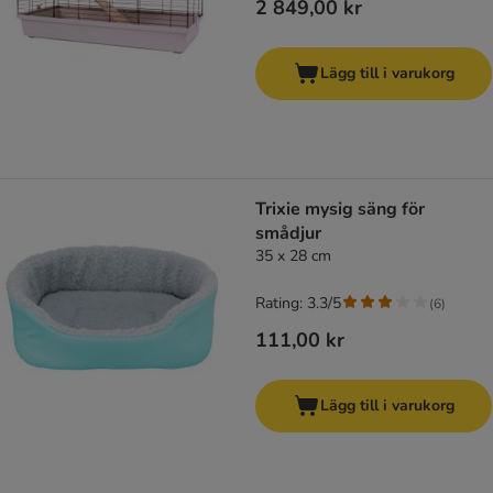
2 849,00 kr
Lägg till i varukorg
Trixie mysig säng för
smådjur
35 x 28 cm
Rating: 3.3/5
(
6
)
111,00 kr
Lägg till i varukorg