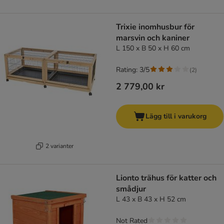
Trixie inomhusbur för
marsvin och kaniner
L 150 x B 50 x H 60 cm
Rating: 3/5
(
2
)
2 779,00 kr
Lägg till i varukorg
2 varianter
Lionto trähus för katter och
smådjur
L 43 x B 43 x H 52 cm
Not Rated