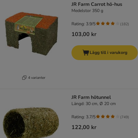
JR Farm Carrot hö-hus
Medelstor 350 g
Rating: 3.9/5
(
182
)
103,00 kr
Lägg till i varukorg
4 varianter
JR Farm hötunnel
Längd: 30 cm, Ø 20 cm
Rating: 3.7/5
(
749
)
122,00 kr