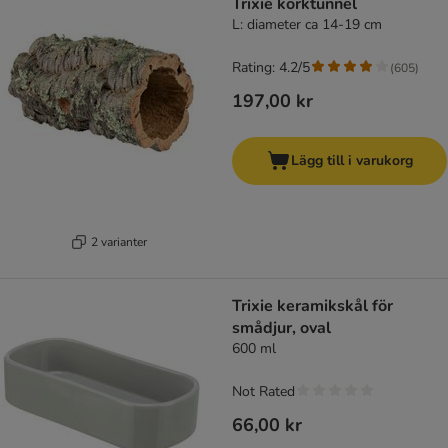
Trixie korktunnel
L: diameter ca 14-19 cm
Rating: 4.2/5
(
605
)
197,00 kr
Lägg till i varukorg
2 varianter
Trixie keramikskål för
smådjur, oval
600 ml
Not Rated
66,00 kr