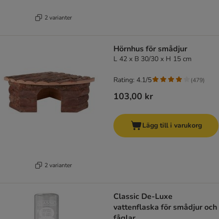
2 varianter
Hörnhus för smådjur
L 42 x B 30/30 x H 15 cm
Rating: 4.1/5
(
479
)
103,00 kr
Lägg till i varukorg
2 varianter
Classic De-Luxe
vattenflaska för smådjur och
fåglar