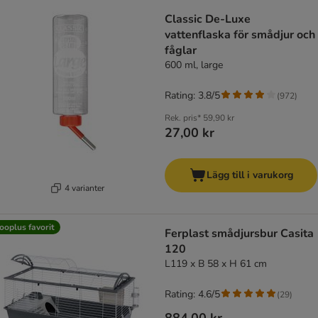
product items have been changed
Classic De-Luxe
vattenflaska för smådjur och
fåglar
600 ml, large
Rating: 3.8/5
(
972
)
Rek. pris*
59,90 kr
27,00 kr
Lägg till i varukorg
4 varianter
ooplus favorit
Ferplast smådjursbur Casita
120
L119 x B 58 x H 61 cm
Rating: 4.6/5
(
29
)