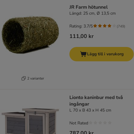
JR Farm hötunnel
Längd: 25 cm, Ø 13,5 cm
Rating: 3.7/5
(
749
)
111,00 kr
Lägg till i varukorg
2 varianter
Lionto kaninbur med två
ingångar
L 70 x B 43 x H 45 cm
Not Rated
787,00 kr