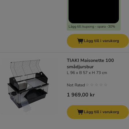
Lägg till kupong - spara -30%
Lägg till i varukorg
TIAKI Maisonette 100
smådjursbur
L 96 x B 57 x H 73 cm
Not Rated
1 969,00 kr
Lägg till i varukorg