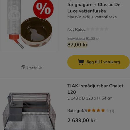
för gnagare + Classic De-
Luxe vattenflaska
Marsvin skål + vattenflaska
Not Rated
Individuellt
91,00 kr
87,00 kr
Lägg till i varukorg
3 varianter
TIAKI smådjursbur Chalet
120
L 148 x B 123 x H 64 cm
Rating: 4/5
(
1
)
2 639,00 kr