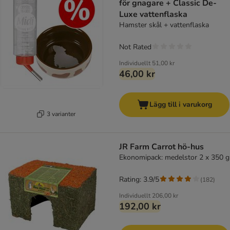
för gnagare + Classic De-
Luxe vattenflaska
Hamster skål + vattenflaska
Not Rated
Individuellt
51,00 kr
46,00 kr
Lägg till i varukorg
3 varianter
JR Farm Carrot hö-hus
Ekonomipack: medelstor 2 x 350 g
Rating: 3.9/5
(
182
)
Individuellt
206,00 kr
192,00 kr