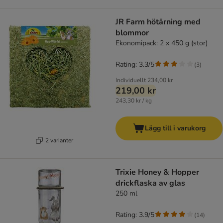
JR Farm hötärning med
blommor
Ekonomipack: 2 x 450 g (stor)
Rating: 3.3/5
(
3
)
Individuellt
234,00 kr
219,00 kr
243,30 kr / kg
Lägg till i varukorg
2 varianter
Trixie Honey & Hopper
drickflaska av glas
250 ml
Rating: 3.9/5
(
14
)