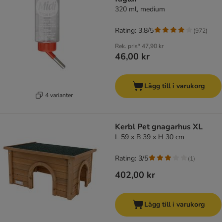
320 ml, medium
Rating: 3.8/5
(
972
)
Rek. pris*
47,90 kr
46,00 kr
Lägg till i varukorg
4 varianter
Kerbl Pet gnagarhus XL
L 59 x B 39 x H 30 cm
Rating: 3/5
(
1
)
402,00 kr
Lägg till i varukorg