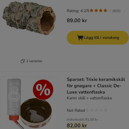
Rating: 4.2/5
(
605
)
89,00 kr
Lägg till i varukorg
2 varianter
Sparset: Trixie keramikskål
för gnagare + Classic De-
Luxe vattenflaska
Kanin skål + vattenflaska
Not Rated
Individuellt
91,00 kr
82,00 kr