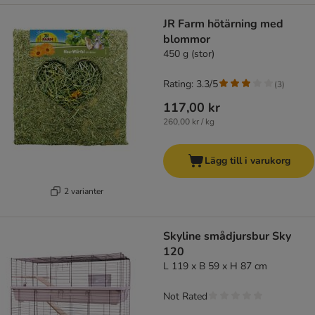
JR Farm hötärning med
blommor
450 g (stor)
Rating: 3.3/5
(
3
)
117,00 kr
260,00 kr / kg
Lägg till i varukorg
2 varianter
Skyline smådjursbur Sky
120
L 119 x B 59 x H 87 cm
Not Rated