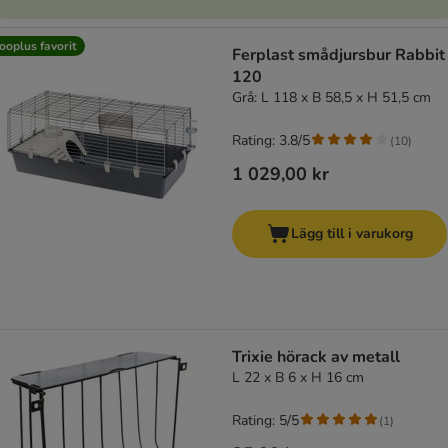
ooplus favorit
Ferplast smådjursbur Rabbit
120
Grå: L 118 x B 58,5 x H 51,5 cm
Rating: 3.8/5
(
10
)
1 029,00 kr
Lägg till i varukorg
Trixie hörack av metall
L 22 x B 6 x H 16 cm
Rating: 5/5
(
1
)