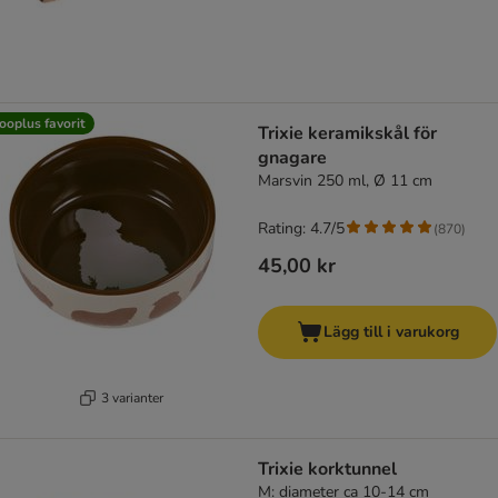
ooplus favorit
Trixie keramikskål för
gnagare
Marsvin 250 ml, Ø 11 cm
Rating: 4.7/5
(
870
)
45,00 kr
Lägg till i varukorg
3 varianter
Trixie korktunnel
M: diameter ca 10-14 cm