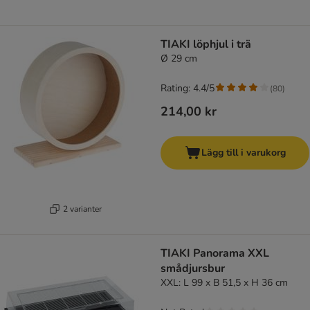
TIAKI löphjul i trä
Ø 29 cm
Rating: 4.4/5
(
80
)
214,00 kr
Lägg till i varukorg
2 varianter
TIAKI Panorama XXL
smådjursbur
XXL: L 99 x B 51,5 x H 36 cm