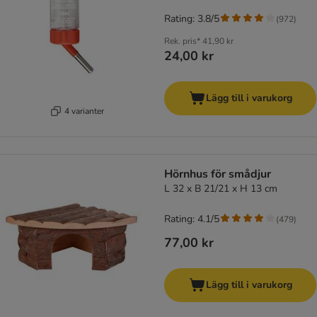
Rating: 3.8/5
(
972
)
Rek. pris*
41,90 kr
24,00 kr
Lägg till i varukorg
4 varianter
Hörnhus för smådjur
L 32 x B 21/21 x H 13 cm
Rating: 4.1/5
(
479
)
77,00 kr
Lägg till i varukorg