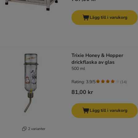
Lägg till i varukorg
Trixie Honey & Hopper
drickflaska av glas
500 ml
Rating: 3.9/5
(
14
)
81,00 kr
Lägg till i varukorg
2 varianter