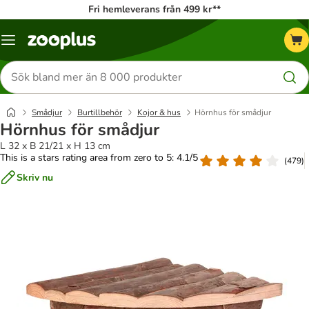
Fri hemleverans från 499 kr**
Katalogmeny
Sök
efter
produkter
Smådjur
Burtillbehör
Kojor & hus
Hörnhus för smådjur
Hörnhus för smådjur
L 32 x B 21/21 x H 13 cm
This is a stars rating area from zero to 5: 4.1/5
(
479
)
Skriv nu