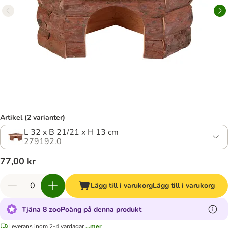
Artikel (2 varianter)
L 32 x B 21/21 x H 13 cm
279192.0
77,00 kr
Lägg till i varukorg
Lägg till i varukorg
Tjäna 8 zooPoäng på denna produkt
Leverans inom 2-4 vardagar
...mer