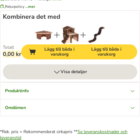
Returpolicy
...mer
Kombinera det med
Totalt
Lägg till båda i
Lägg till båda i
0,00 kr
varukorg
varukorg
Visa detaljer
Produktinfo
Omdömen
*Rek. pris = Rekommenderat cirkapris **
Se leveranskostnader och
leveranstid