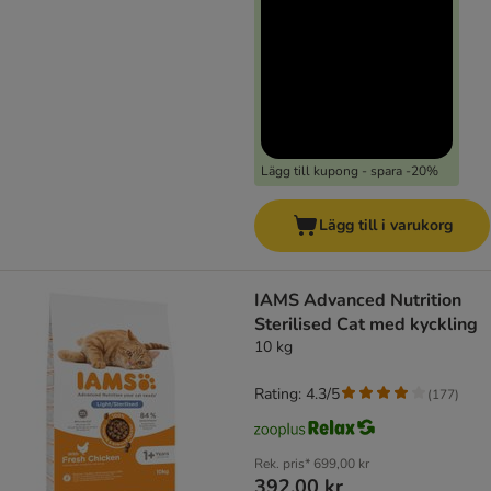
Lägg till kupong - spara -20%
Lägg till i varukorg
IAMS Advanced Nutrition
Sterilised Cat med kyckling
10 kg
Rating: 4.3/5
(
177
)
Rek. pris*
699,00 kr
392,00 kr