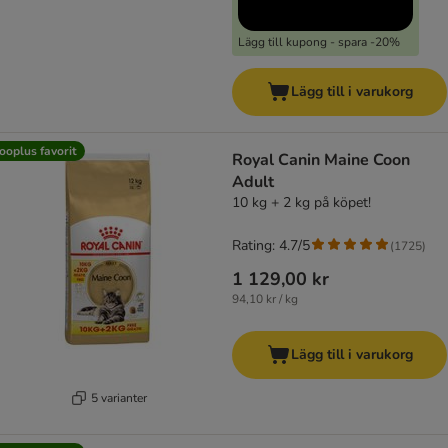
Lägg till kupong - spara -20%
Lägg till i varukorg
ooplus favorit
Royal Canin Maine Coon
Adult
10 kg + 2 kg på köpet!
Rating: 4.7/5
(
1725
)
1 129,00 kr
94,10 kr / kg
Lägg till i varukorg
5 varianter