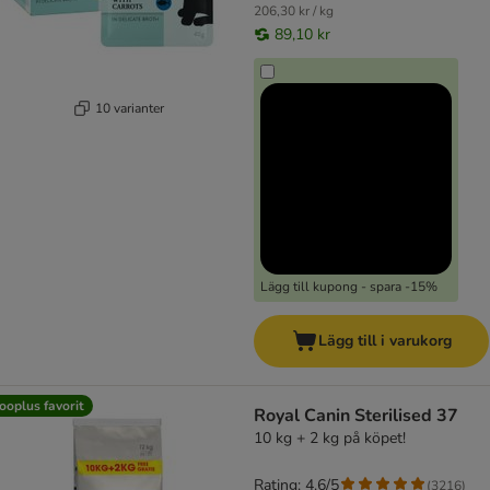
206,30 kr / kg
89,10 kr
10 varianter
Lägg till kupong - spara -15%
Lägg till i varukorg
ooplus favorit
Royal Canin Sterilised 37
10 kg + 2 kg på köpet!
Rating: 4.6/5
(
3216
)