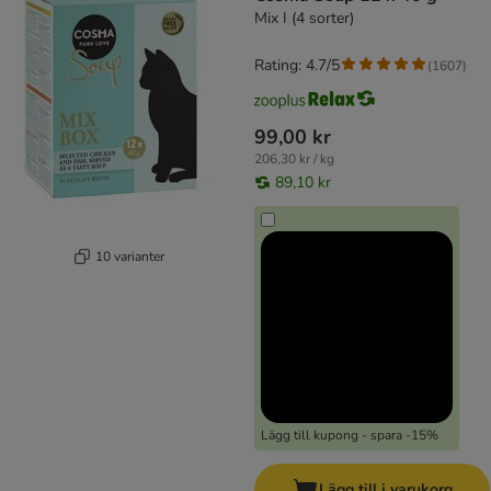
Mix I (4 sorter)
Rating: 4.7/5
(
1607
)
99,00 kr
206,30 kr / kg
89,10 kr
10 varianter
Lägg till kupong - spara -15%
Lägg till i varukorg