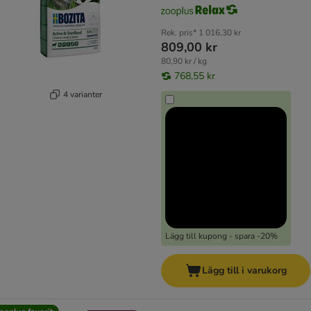
Rek. pris*
1 016,30 kr
809,00 kr
80,90 kr / kg
768,55 kr
4 varianter
Lägg till kupong - spara -20%
Lägg till i varukorg