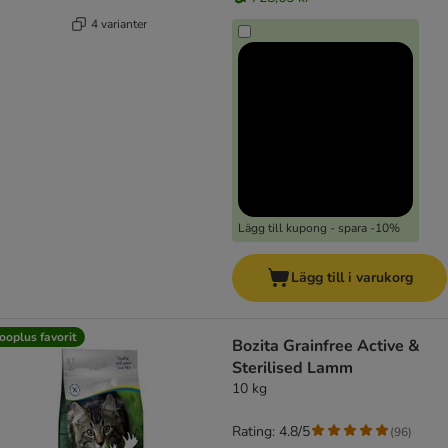
4 varianter
Lägg till kupong - spara -10%
Lägg till i varukorg
ooplus favorit
Bozita Grainfree Active &
Sterilised Lamm
10 kg
Rating: 4.8/5
(
96
)