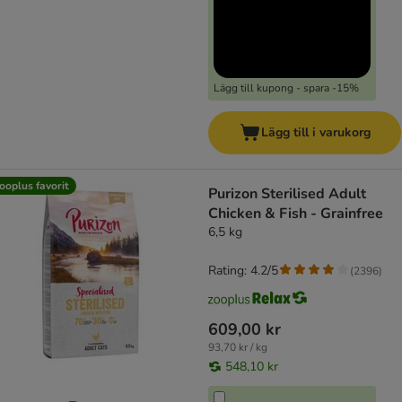
Lägg till kupong - spara -15%
Lägg till i varukorg
ooplus favorit
Purizon Sterilised Adult
Chicken & Fish - Grainfree
6,5 kg
Rating: 4.2/5
(
2396
)
609,00 kr
93,70 kr / kg
548,10 kr