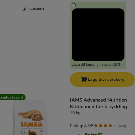
4 varianter
Lägg till kupong - spara -15%
Lägg till i varukorg
ooplus favorit
IAMS Advanced Nutrition
Kitten med färsk kyckling
10 kg
Rating: 4.3/5
(
460
)