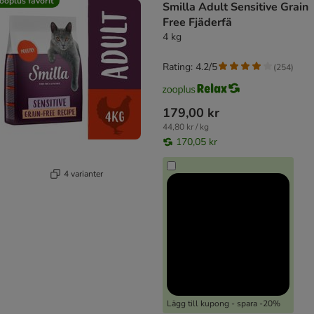
ooplus favorit
Smilla Adult Sensitive Grain
Free Fjäderfä
4 kg
Rating: 4.2/5
(
254
)
179,00 kr
44,80 kr / kg
170,05 kr
4 varianter
Lägg till kupong - spara -20%