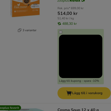
Rek. pris*
699,00 kr
514,00 kr
51,40 kr / kg
488,30 kr
3 varianter
Lägg till kupong - spara -10%
Lägg till i varukorg
ooplus favorit
Cosma Soup 12 x 40 g