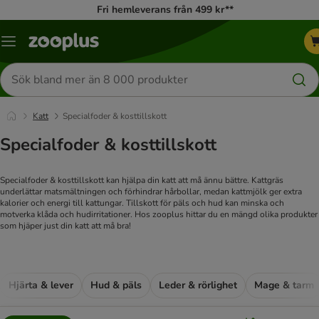
Fri hemleverans från 499 kr**
Katalogmeny
Sök
efter
produkter
Katt
Specialfoder & kosttillskott
Specialfoder & kosttillskott
Specialfoder & kosttillskott kan hjälpa din katt att må ännu bättre. Kattgräs
underlättar matsmältningen och förhindrar hårbollar, medan kattmjölk ger extra
kalorier och energi till kattungar. Tillskott för päls och hud kan minska och
motverka klåda och hudirritationer. Hos zooplus hittar du en mängd olika produkter
som hjäper just din katt att må bra!
Hjärta & lever
Hud & päls
Leder & rörlighet
Mage & tarm