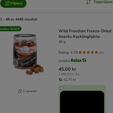
Toppsäljare
Filtrera
1 - 48 av 4446 resultat
product items have been changed
ooplus favorit
Wild Freedom Freeze-Dried
Snacks Kycklinghjärta
45 g
Rating: 4.7/5
(
26
)
45,00 kr
1 000,00 kr / kg
42,75 kr
2 varianter