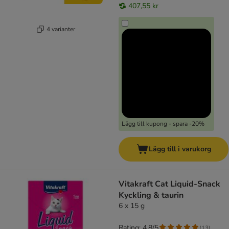
407,55 kr
4 varianter
Lägg till kupong - spara -20%
Lägg till i varukorg
Vitakraft Cat Liquid-Snack
Kyckling & taurin
6 x 15 g
Rating: 4.8/5
(
13
)