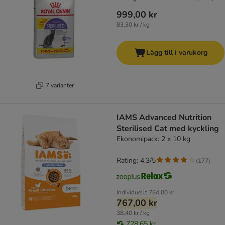
999,00 kr
83,30 kr / kg
Lägg till i varukorg
7 varianter
IAMS Advanced Nutrition
Sterilised Cat med kyckling
Ekonomipack: 2 x 10 kg
Rating: 4.3/5
(
177
)
Individuellt
784,00 kr
767,00 kr
38,40 kr / kg
728,65 kr