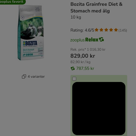
ooplus favorit
Bozita Grainfree Diet &
Stomach med älg
10 kg
Rating: 4.6/5
(
145
)
Rek. pris*
1 016,30 kr
829,00 kr
82,90 kr / kg
787,55 kr
4 varianter