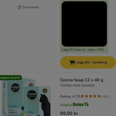
14 varianter
Lägg till kupong - spara -15%
Lägg till i varukorg
ooplus favorit
Cosma Soup 12 x 40 g
Tonfisk med morötter
Rating: 4.7/5
(
1607
)
99,00 kr