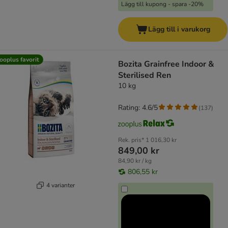
Lägg till kupong - spara -20%
Lägg till i varukorg
ooplus favorit
Bozita Grainfree Indoor &
Sterilised Ren
10 kg
Rating: 4.6/5
(
137
)
Rek. pris*
1 016,30 kr
849,00 kr
84,90 kr / kg
806,55 kr
4 varianter