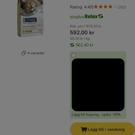
Rating: 4.4/5
(
282
)
Rek. pris*
876,50 kr
592,00 kr
59,20 kr / kg
562,40 kr
4 varianter
Lägg till kupong - spara -20%
Lägg till i varukorg