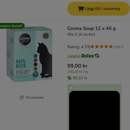
Lägg till i varukorg
ooplus favorit
Cosma Soup 12 x 40 g
Mix II (4 sorter)
Rating: 4.7/5
(
1607
)
99,00 kr
206,30 kr / kg
89,10 kr
10 varianter