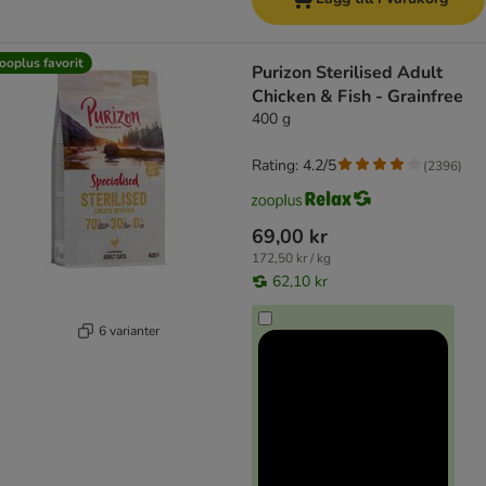
ooplus favorit
Purizon Sterilised Adult
Chicken & Fish - Grainfree
400 g
Rating: 4.2/5
(
2396
)
69,00 kr
172,50 kr / kg
62,10 kr
6 varianter