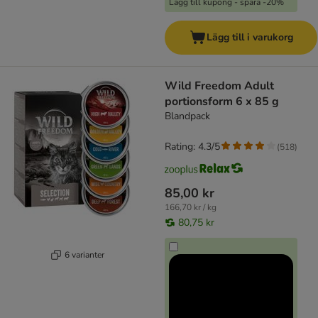
Lägg till kupong - spara -20%
Lägg till i varukorg
Wild Freedom Adult
portionsform 6 x 85 g
Blandpack
Rating: 4.3/5
(
518
)
85,00 kr
166,70 kr / kg
80,75 kr
6 varianter