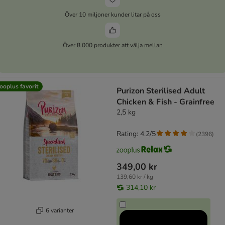
Över 10 miljoner kunder litar på oss
Över 8 000 produkter att välja mellan
ooplus favorit
Purizon Sterilised Adult
Chicken & Fish - Grainfree
2,5 kg
Rating: 4.2/5
(
2396
)
349,00 kr
139,60 kr / kg
314,10 kr
6 varianter