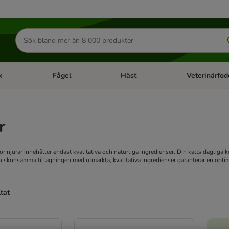
Sök
efter
produkter
k
Fågel
Häst
Veterinärfod
category menu: Smådjur
Open category menu: Fisk
Open category menu: Fågel
Open category 
r
ör njurar innehåller endast kvalitativa och naturliga ingredienser. Din katts dagliga
Den skonsamma tillagningen med utmärkta, kvalitativa ingredienser garanterar en opti
ltat
ve been changed