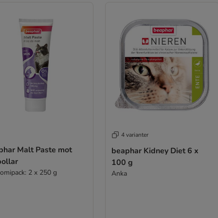
4 varianter
phar Malt Paste mot
beaphar Kidney Diet 6 x
ollar
100 g
omipack: 2 x 250 g
Anka