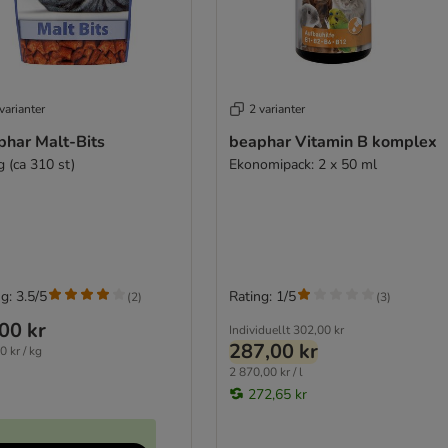
varianter
2 varianter
phar Malt-Bits
beaphar Vitamin B komplex
g (ca 310 st)
Ekonomipack: 2 x 50 ml
g: 3.5/5
Rating: 1/5
(
2
)
(
3
)
00 kr
Individuellt
302,00 kr
287,00 kr
0 kr / kg
2 870,00 kr / l
272,65 kr