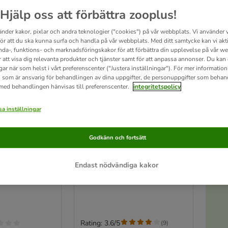
Hjälp oss att förbättra zooplus!
änder kakor, pixlar och andra teknologier ("cookies") på vår webbplats. Vi använder v
för att du ska kunna surfa och handla på vår webbplats. Med ditt samtycke kan vi akt
nda-, funktions- och marknadsföringskakor för att förbättra din upplevelse på vår w
r att visa dig relevanta produkter och tjänster samt för att anpassa annonser. Du kan
gar när som helst i vårt preferenscenter ("Justera inställningar"). För mer informatio
 som är ansvarig för behandlingen av dina uppgifter, de personuppgifter som behan
 med behandlingen hänvisas till preferenscenter.
integritetspolicy
a inställningar
Godkänn och fortsätt
Provpack: beaphar Kidney
ies
Diet 6 x 100 g
Endast nödvändiga kakor
6 x 100 g
A
Rating: 3.6/5
(
9
)