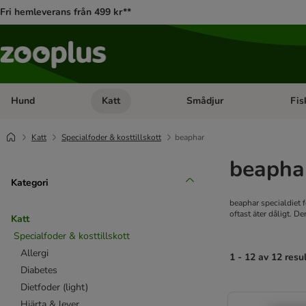
Fri hemleverans från 499 kr**
Hund
Katt
Smådjur
Fis
Open category menu: Hund
Open category menu: Katt
Open 
Katt
Specialfoder & kosttillskott
beaphar
beapha
Kategori
beaphar specialdiet f
oftast äter dåligt. 
Katt
Specialfoder & kosttillskott
Allergi
1 - 12 av 12 resu
Diabetes
Dietfoder (light)
product items ha
Hjärta & lever