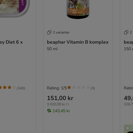
2 varianter
2 
y Diet 6 x
beaphar Vitamin B komplex
bea
50 ml
150 
Rating: 1/5
Ratin
(
340
)
(
3
)
151,00 kr
49,
3 020,00 kr / l
326,7
143,45 kr