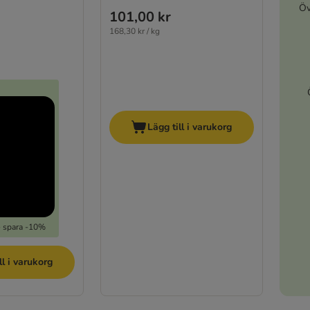
Öv
101,00 kr
168,30 kr / kg
Lägg till i varukorg
- spara -10%
ll i varukorg