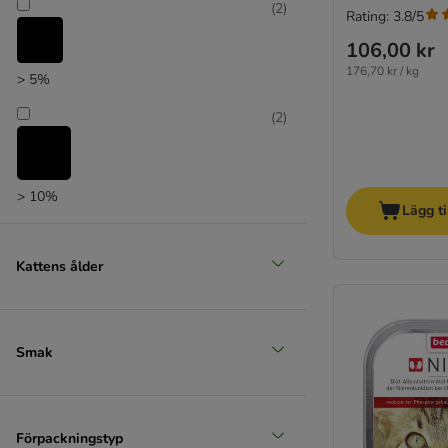
(
2
)
Rating: 3.8/5
106,00 kr
176,70 kr / kg
> 5%
(
2
)
> 10%
Lägg ti
Kattens ålder
Smak
Förpackningstyp