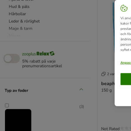
Hud & päls
Hårbollar
Vi anv
Leder & rörlighet
kakor 
Mage & tarm
presta
och fö
Njurar
ändrin
Stress & lugnande
person
syftet
Tandvård
Urinvägar
5% rabatt på varje
Anpass
Återhämtning
prenumerationsartikel
Kattgräs
2 varianter
Malt
beaphar Zahn
Vitaminer
150 g
Typ av foder
Taurin
Tillskott som pastej
(
3
)
Foder för kattungar
Kattdryck och kattmjölk
Maine Coon och stora katter
Not Rated
Seniorfoder