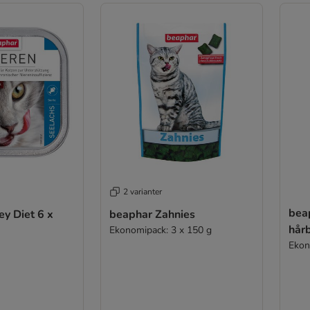
2 varianter
bea
y Diet 6 x
beaphar Zahnies
hårb
Ekonomipack: 3 x 150 g
Ekon