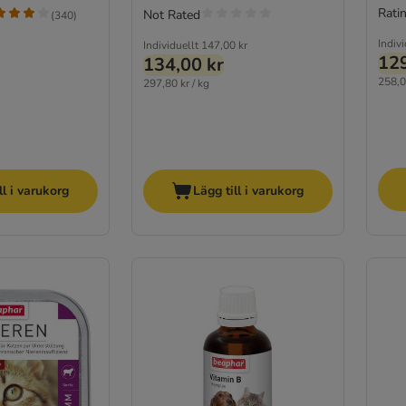
Ratin
Not Rated
(
340
)
Indivi
Individuellt
147,00 kr
129
134,00 kr
258,0
297,80 kr / kg
ll i varukorg
Lägg till i varukorg