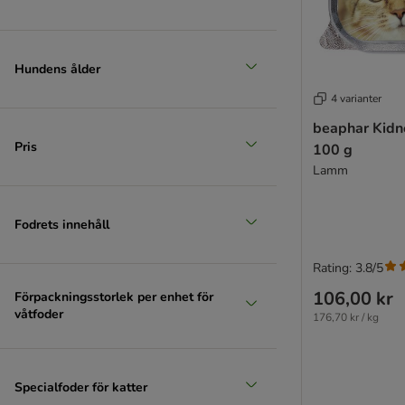
Hundens ålder
4 varianter
beaphar Kidne
Pris
100 g
Lamm
Fodrets innehåll
Rating: 3.8/5
106,00 kr
Förpackningsstorlek per enhet för
våtfoder
176,70 kr / kg
Specialfoder för katter