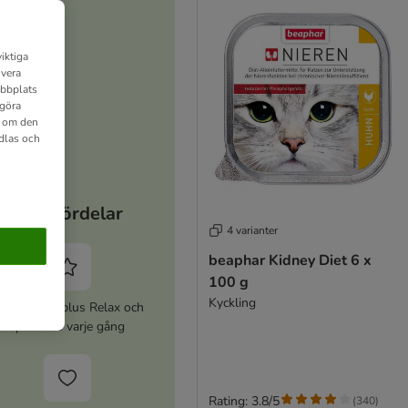
iktiga
ivera
ebbplats
 göra
n om den
dlas och
Dina fördelar
4 varianter
beaphar Kidney Diet 6 x
100 g
Kyckling
ktivera zooplus Relax och
spara 5% varje gång
Rating: 3.8/5
(
340
)