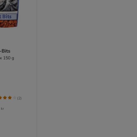
-Bits
x 150 g
(
2
)
 kr