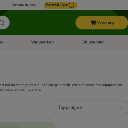
Kontakta oss
Beställ igen
Varukorg
er
Varumärken
Erbjudanden
menu: Häst
Open category menu: Veterinärfoder
Open category menu: Varum
 kost bör ha ett högt protein- och energiinnehåll, eftersom katter med njurproblem
mal acceptans och tolerans.
Toppsäljare