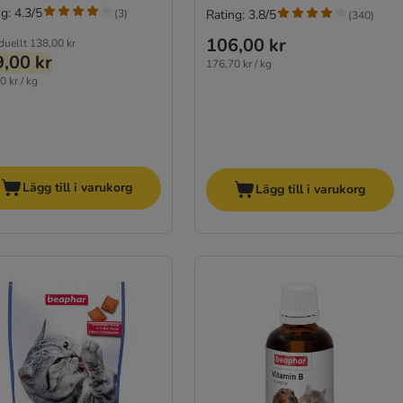
g: 4.3/5
(
3
)
Rating: 3.8/5
(
340
)
106,00 kr
duellt
138,00 kr
,00 kr
176,70 kr / kg
0 kr / kg
Lägg till i varukorg
Lägg till i varukorg