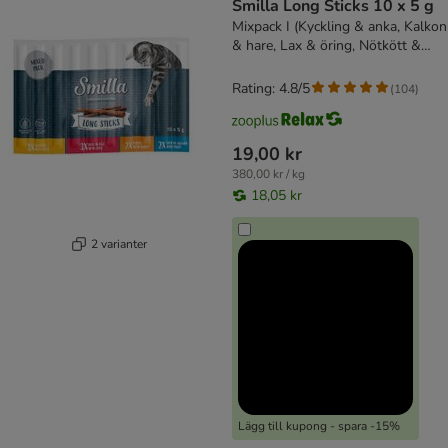
Smilla Long Sticks 10 x 5 g
Mixpack I (Kyckling & anka, Kalkon
& hare, Lax & öring, Nötkött &
lever)
Rating: 4.8/5
(
104
)
19,00 kr
380,00 kr / kg
18,05 kr
2 varianter
Lägg till kupong - spara -15%