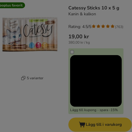
ooplus favorit
Catessy Sticks 10 x 5 g
Kanin & kalkon
Rating: 4.5/5
(
763
)
19,00 kr
380,00 kr / kg
5 varianter
Lägg till kupong - spara -15%
Lägg till i varukorg