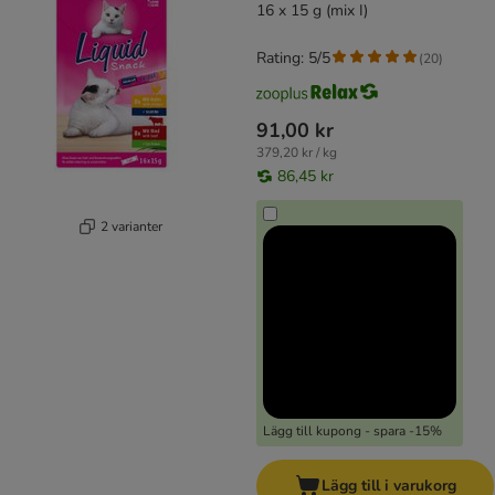
16 x 15 g (mix I)
Rating: 5/5
(
20
)
91,00 kr
379,20 kr / kg
86,45 kr
2 varianter
Lägg till kupong - spara -15%
Lägg till i varukorg