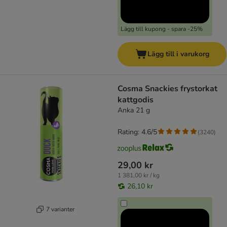
Lägg till kupong - spara -25%
Lägg till i varukorg
Cosma Snackies frystorkat
kattgodis
Anka 21 g
Rating: 4.6/5
(
3240
)
29,00 kr
1 381,00 kr / kg
26,10 kr
7 varianter