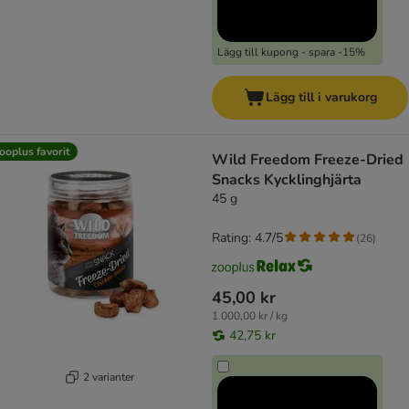
Lägg till kupong - spara -15%
Lägg till i varukorg
ooplus favorit
Wild Freedom Freeze-Dried
Snacks Kycklinghjärta
45 g
Rating: 4.7/5
(
26
)
45,00 kr
1 000,00 kr / kg
42,75 kr
2 varianter