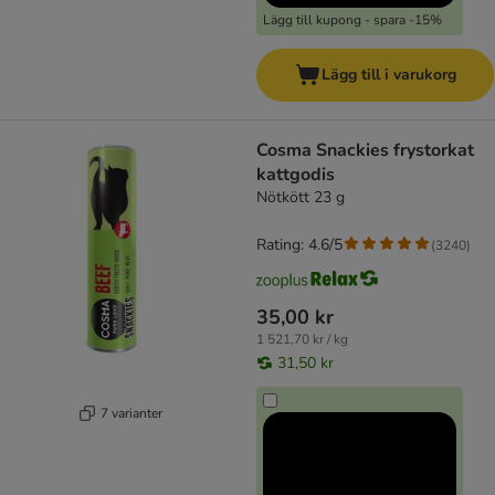
Lägg till kupong - spara -15%
Lägg till i varukorg
Cosma Snackies frystorkat
kattgodis
Nötkött 23 g
Rating: 4.6/5
(
3240
)
35,00 kr
1 521,70 kr / kg
31,50 kr
7 varianter