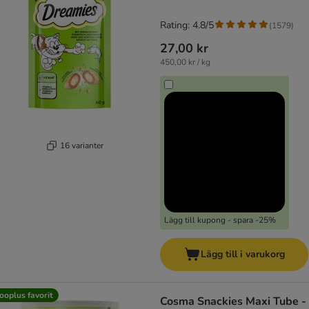
Rating: 4.8/5
(
1579
)
27,00 kr
450,00 kr / kg
16 varianter
Lägg till kupong - spara -25%
Lägg till i varukorg
ooplus favorit
Cosma Snackies Maxi Tube -