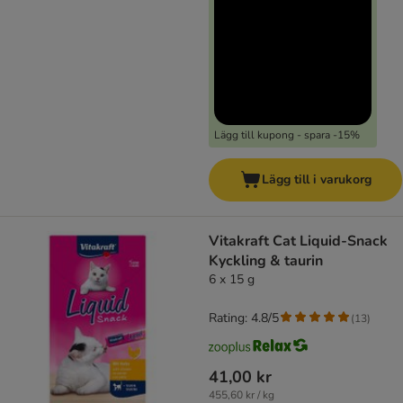
Lägg till kupong - spara -15%
Lägg till i varukorg
Vitakraft Cat Liquid-Snack
Kyckling & taurin
6 x 15 g
Rating: 4.8/5
(
13
)
41,00 kr
455,60 kr / kg