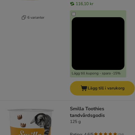
116,10 kr
6 varianter
Lägg till kupong - spara -15%
Lägg till i varukorg
Smilla Toothies
tandvårdsgodis
125 g
Rating: 4.6/5
(
34
)