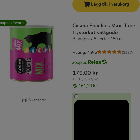
Lägg till i varukorg
ooplus favorit
Cosma Snackies Maxi Tube -
frystorkat kattgodis
Blandpack 5 sorter 150 g
Rating: 4.9/5
(
2687
)
179,00 kr
1 193,30 kr / kg
161,10 kr
6 varianter