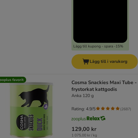
Lägg till kupong - spara -15%
Lägg till i varukorg
ooplus favorit
Cosma Snackies Maxi Tube -
frystorkat kattgodis
Anka 120 g
Rating: 4.9/5
(
2687
)
129,00 kr
1 075,00 kr / kg