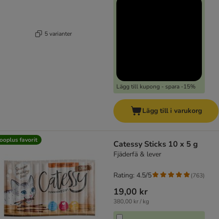
5 varianter
Lägg till kupong - spara -15%
Lägg till i varukorg
ooplus favorit
Catessy Sticks 10 x 5 g
Fjäderfä & lever
Rating: 4.5/5
(
763
)
19,00 kr
380,00 kr / kg