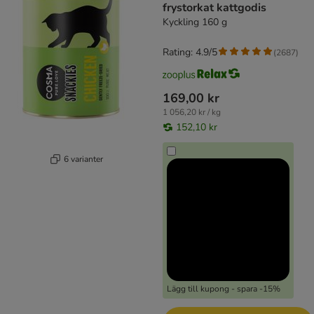
frystorkat kattgodis
Kyckling 160 g
Rating: 4.9/5
(
2687
)
169,00 kr
1 056,20 kr / kg
152,10 kr
6 varianter
Lägg till kupong - spara -15%