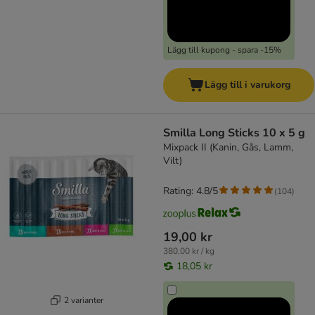
Lägg till kupong - spara -15%
Lägg till i varukorg
Smilla Long Sticks 10 x 5 g
Mixpack II (Kanin, Gås, Lamm,
Vilt)
Rating: 4.8/5
(
104
)
19,00 kr
380,00 kr / kg
18,05 kr
2 varianter