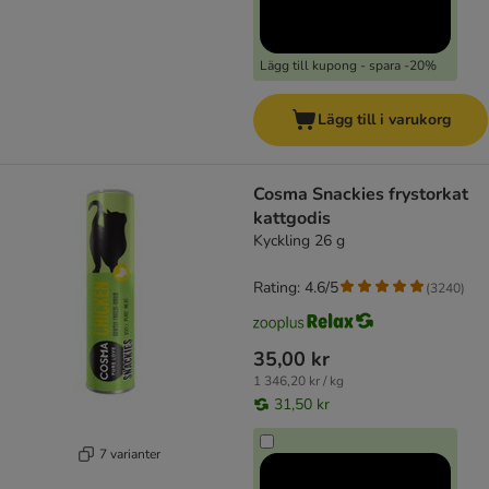
Lägg till kupong - spara -20%
Lägg till i varukorg
Cosma Snackies frystorkat
kattgodis
Kyckling 26 g
Rating: 4.6/5
(
3240
)
35,00 kr
1 346,20 kr / kg
31,50 kr
7 varianter