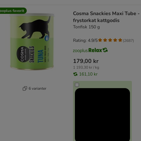
ooplus favorit
Cosma Snackies Maxi Tube -
frystorkat kattgodis
Tonfisk 150 g
Rating: 4.9/5
(
2687
)
179,00 kr
1 193,30 kr / kg
161,10 kr
6 varianter