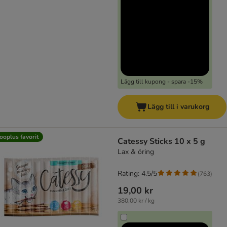
Lägg till kupong - spara -15%
Lägg till i varukorg
ooplus favorit
Catessy Sticks 10 x 5 g
Lax & öring
Rating: 4.5/5
(
763
)
19,00 kr
380,00 kr / kg