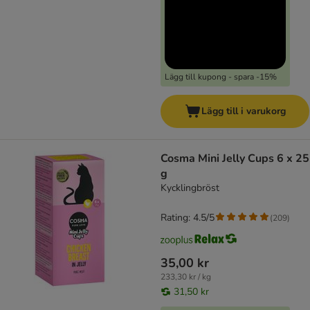
Lägg till kupong - spara -15%
Lägg till i varukorg
Cosma Mini Jelly Cups 6 x 25
g
Kycklingbröst
Rating: 4.5/5
(
209
)
35,00 kr
233,30 kr / kg
31,50 kr