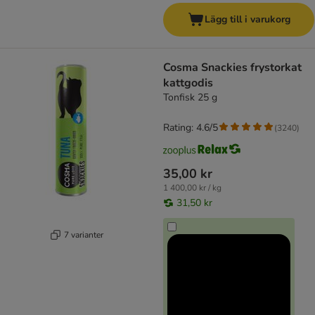
Lägg till i varukorg
Cosma Snackies frystorkat
kattgodis
Tonfisk 25 g
Rating: 4.6/5
(
3240
)
35,00 kr
1 400,00 kr / kg
31,50 kr
7 varianter