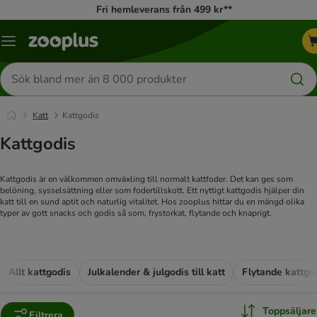
Fri hemleverans från 499 kr**
Katalogmeny
Sök
efter
produkter
Katt
Kattgodis
Kattgodis
Kattgodis är en välkommen omväxling till normalt kattfoder. Det kan ges som
belöning, sysselsättning eller som fodertillskott. Ett nyttigt kattgodis hjälper din
katt till en sund aptit och naturlig vitalitet. Hos zooplus hittar du en mängd olika
typer av gott snacks och godis så som, frystorkat, flytande och knaprigt.
Allt kattgodis
Julkalender & julgodis till katt
Flytande kattgo
Toppsäljare
Filtrera