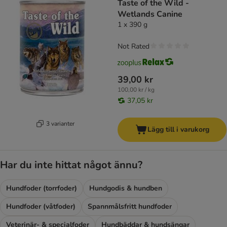
Taste of the Wild -
Wetlands Canine
1 x 390 g
Not Rated
39,00 kr
100,00 kr / kg
37,05 kr
3 varianter
Lägg till i varukorg
Har du inte hittat något ännu?
Hundfoder (torrfoder)
Hundgodis & hundben
Hundfoder (våtfoder)
Spannmålsfritt hundfoder
Veterinär- & specialfoder
Hundbäddar & hundsängar