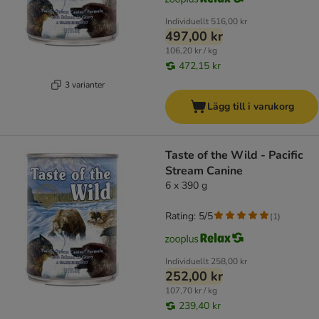
Individuellt
516,00 kr
497,00 kr
106,20 kr / kg
472,15 kr
3 varianter
Lägg till i varukorg
Taste of the Wild - Pacific
Stream Canine
6 x 390 g
Rating: 5/5
(
1
)
Individuellt
258,00 kr
252,00 kr
107,70 kr / kg
239,40 kr