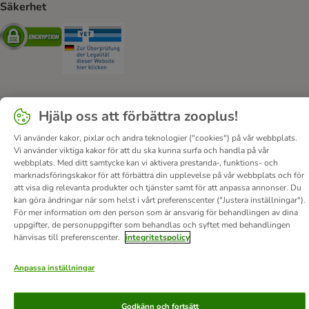
Säkerhet
Security
Security
Hjälp oss att förbättra zooplus!
Om oss
Karriär
Corporate Website
Om företaget
Vi använder kakor, pixlar och andra teknologier ("cookies") på vår webbplats.
Villkor
DSA
Ångra avtalet här
Betalningssätt
Leverans
Vi använder viktiga kakor för att du ska kunna surfa och handla på vår
Dataskydd
Tillgänglighetspolicy
webbplats. Med ditt samtycke kan vi aktivera prestanda-, funktions- och
marknadsföringskakor för att förbättra din upplevelse på vår webbplats och för
© zooplus SE
2026
att visa dig relevanta produkter och tjänster samt för att anpassa annonser. Du
kan göra ändringar när som helst i vårt preferenscenter ("Justera inställningar").
För mer information om den person som är ansvarig för behandlingen av dina
uppgifter, de personuppgifter som behandlas och syftet med behandlingen
hänvisas till preferenscenter.
integritetspolicy
Anpassa inställningar
Godkänn och fortsätt