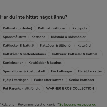
Har du inte hittat något ännu?
Kattmat (torrfoder)
Kattmat (våtfoder)
Kattgodis
Spannmålsfritt
Kattsand
Klösträd & klösmöbler
Kattluckor & kattnät
Kattlådor & tillbehör
Kattvård
Kattskålar & vattenfontäner
Kattburar, kattselar & katthalsband
Kattleksaker
Kattbäddar & katthus
Specialfoder & kosttillskott
För kattungar
För äldre katter
Hjälp i vardagen
Foder efter kattras
Senior kattfoder
Pet Parents - allt för dig
WARNER BROS COLLECTION
*Rek. pris = Rekommenderat cirkapris **
Se leveranskostnader och