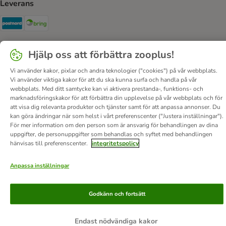
Leverans
Postnord Shipping Method
Bring Shipping Method
Säkerhet
Hjälp oss att förbättra zooplus!
Security
Security
Vi använder kakor, pixlar och andra teknologier ("cookies") på vår webbplats.
Vi använder viktiga kakor för att du ska kunna surfa och handla på vår
webbplats. Med ditt samtycke kan vi aktivera prestanda-, funktions- och
marknadsföringskakor för att förbättra din upplevelse på vår webbplats och för
att visa dig relevanta produkter och tjänster samt för att anpassa annonser. Du
kan göra ändringar när som helst i vårt preferenscenter ("Justera inställningar").
För mer information om den person som är ansvarig för behandlingen av dina
Om oss
Karriär
Corporate Website
Om företaget
uppgifter, de personuppgifter som behandlas och syftet med behandlingen
hänvisas till preferenscenter.
integritetspolicy
Villkor
DSA
Ångra avtalet här
Betalningssätt
Leverans
Dataskydd
Tillgänglighetspolicy
Anpassa inställningar
© zooplus SE
2026
Godkänn och fortsätt
Endast nödvändiga kakor