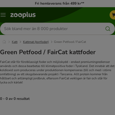
Fri hemleverans från 499 kr**
Katalogmeny
Sök
efter
produkter
Katt
Kattmat (torrfoder)
Green Petfood / FairCat
Green Petfood / FairCat kattfoder
FairCat står för förstklassigt foder och miljöskydd - endast premiumingredienser
används och dessa bearbetas till klimatpositiva foder i Tyskland. Det innebär att det
koldioxid som produceras under produktionen kompenseras (till och med i större
omfattning) av ett skogsbevarande projekt i Tanzania.
Allt protein kommer från
hållbart och artlämpligt jordbruk, eftersom FairCat verkligen är fair och står för
lycka och kärlek!
0 - 0 av 0 resultat
product items have been changed