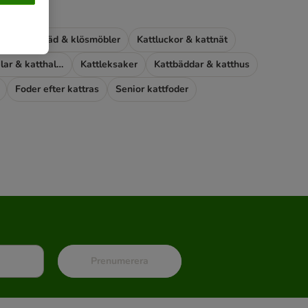
d
Klösträd & klösmöbler
Kattluckor & kattnät
Kattburar, kattselar & katthalsband
Kattleksaker
Kattbäddar & katthus
Foder efter kattras
Senior kattfoder
Prenumerera