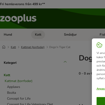
Fri hemleverans från 499 kr**
Hund
Katt
Smådjur
Fis
Open category menu: Hund
Open category menu: Katt
Open 
Katt
Kattmat (torrfoder)
Dogs'n Tiger Cat
Vi anv
Dogs'n 
kakor 
presta
Kategori
och fö
ändrin
0 - 0 av 0 resulta
person
Katt
syftet
Kattmat (torrfoder)
product items ha
Applaws
Anpass
Bozita
Concept for Life
Concept for Life Veterinary Diet