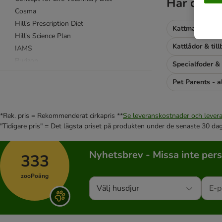
Har du int
Cosma
Hill's Prescription Diet
Kattmat (torrfo
Hill's Science Plan
Kattlådor & til
IAMS
Purizon
Specialfoder & 
Royal Canin
Pet Parents - al
Royal Canin Veterinary
Smilla
Taste of the Wild
*Rek. pris = Rekommenderat cirkapris **
Se leveranskostnader och levera
Whiskas
"Tidigare pris" = Det lägsta priset på produkten under de senaste 30 da
Wild Freedom
% Erbjudanden
Nyhetsbrev - Missa inte per
333
4Vets
Affinity Advance
zooPoäng
Almo Nature
Välj husdjur
animonda Carny
Bosch
Brekkies