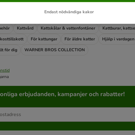
e hittat något ännu?
Endast nödvändiga kakor
der)
Kattmat (våtfoder)
Kattgodis
Spannmålsfritt
Kattsan
lbehör
Kattvård
Kattskålar & vattenfontäner
kosttillskott
För kattungar
För äldre katter
Hjälp i vardagen
lt för dig
WARNER BROS COLLECTION
nstid
garna
sonliga erbjudanden, kampanjer och rabatter!