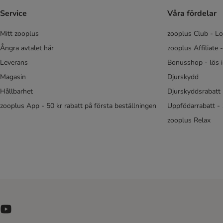
Brit Premium by Nature
Service
Våra fördelar
Butcher's
Mitt zooplus
zooplus Club - Lo
Calibra
Ångra avtalet här
zooplus Affiliate 
Carnilove
Carnilove True Fresh
Leverans
Bonusshop - lös 
Cat´s Love
Magasin
Djurskydd
Crave
Hållbarhet
Djurskyddsrabatt 
Dolina Noteci
zooplus App - 50 kr rabatt på första beställningen
Uppfödarrabatt -
Dogs'n Tiger Cat
zooplus Relax
Encore
Eukanuba
Feringa
Fitmin
Fokker
Forza 10
Purina Friskies
GranataPet