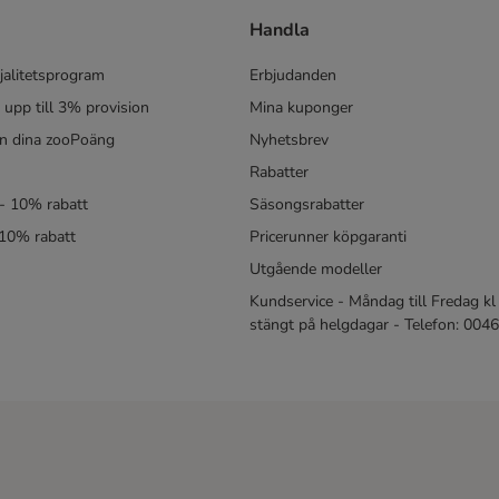
Handla
jalitetsprogram
Erbjudanden
- upp till 3% provision
Mina kuponger
in dina zooPoäng
Nyhetsbrev
Rabatter
- 10% rabatt
Säsongsrabatter
 10% rabatt
Pricerunner köpgaranti
Utgående modeller
Kundservice - Måndag till Fredag kl 
stängt på helgdagar - Telefon: 00