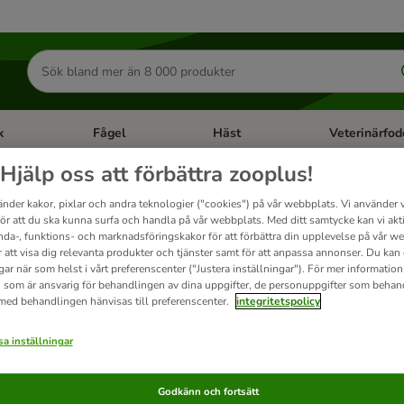
Sök
efter
produkter
k
Fågel
Häst
Veterinärfod
category menu: Smådjur
Open category menu: Fisk
Open category menu: Fågel
Open category 
Hjälp oss att förbättra zooplus!
änder kakor, pixlar och andra teknologier ("cookies") på vår webbplats. Vi använder v
Tiger Cat
för att du ska kunna surfa och handla på vår webbplats. Med ditt samtycke kan vi akt
nda-, funktions- och marknadsföringskakor för att förbättra din upplevelse på vår w
r att visa dig relevanta produkter och tjänster samt för att anpassa annonser. Du kan
gar när som helst i vårt preferenscenter ("Justera inställningar"). För mer informatio
t
 som är ansvarig för behandlingen av dina uppgifter, de personuppgifter som behan
 med behandlingen hänvisas till preferenscenter.
integritetspolicy
ve been changed
a inställningar
Godkänn och fortsätt