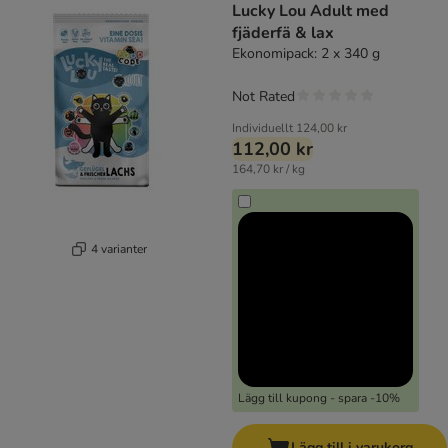
Lucky Lou Adult med
fjäderfä & lax
Ekonomipack: 2 x 340 g
Not Rated
Individuellt
124,00 kr
112,00 kr
164,70 kr / kg
4 varianter
Lägg till kupong - spara -10%
Lägg till i varukorg