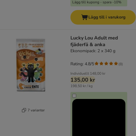
Lägg till kupong - spara -10%
Lägg till i varukorg
Lucky Lou Adult med
fjäderfä & anka
Ekonomipack: 2 x 340 g
Rating: 4.8/5
(
8
)
Individuellt
148,00 kr
135,00 kr
198,50 kr / kg
7 varianter