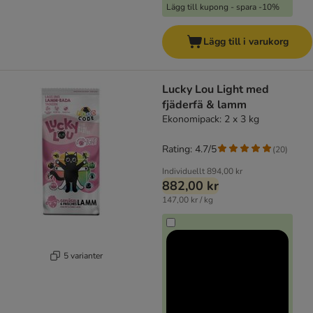
Lägg till kupong - spara -10%
Lägg till i varukorg
Lucky Lou Light med
fjäderfä & lamm
Ekonomipack: 2 x 3 kg
Rating: 4.7/5
(
20
)
Individuellt
894,00 kr
882,00 kr
147,00 kr / kg
5 varianter