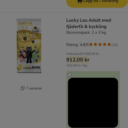
Lägg till i varukorg
Lucky Lou Adult med
fjäderfä & kyckling
Ekonomipack: 2 x 3 kg
Rating: 4.8/5
(
10
)
Individuellt
928,00 kr
912,00 kr
152,00 kr / kg
7 varianter