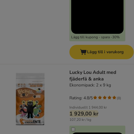
Lägg till kupong - spara -30%
Lägg till i varukorg
Lucky Lou Adult med
fjäderfä & anka
Ekonomipack: 2 x 9 kg
Rating: 4.8/5
(
8
)
Individuellt
1 944,00 kr
1 929,00 kr
107,20 kr / kg