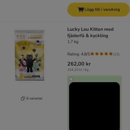
Lägg till i varukorg
Lucky Lou Kitten med
fjäderfä & kyckling
1,7 kg
Rating: 4.8/5
(
23
)
262,00 kr
154,10 kr / kg
8 varianter