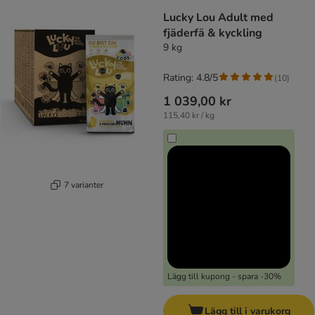
Lucky Lou Adult med
fjäderfä & kyckling
9 kg
Rating: 4.8/5
(
10
)
1 039,00 kr
115,40 kr / kg
7 varianter
Lägg till kupong - spara -30%
Lägg till i varukorg