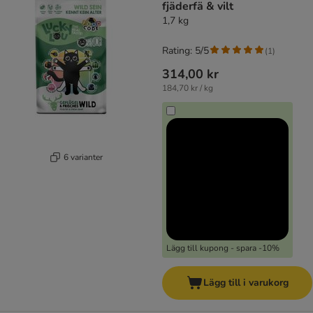
fjäderfä & vilt
1,7 kg
Rating: 5/5
(
1
)
314,00 kr
184,70 kr / kg
6 varianter
Lägg till kupong - spara -10%
Lägg till i varukorg