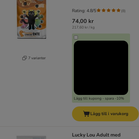
Rating: 4.8/5
(
8
)
74,00 kr
217,60 kr / kg
7 varianter
Lägg till kupong - spara -10%
Lägg till i varukorg
Lucky Lou Adult med