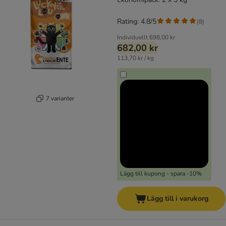
Rating: 4.8/5
(
8
)
Individuellt
698,00 kr
682,00 kr
113,70 kr / kg
7 varianter
Lägg till kupong - spara -10%
Lägg till i varukorg