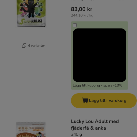
83,00 kr
244,10 kr / kg
4 varianter
Lägg till kupong - spara -10%
Lägg till i varukorg
Lucky Lou Adult med
fjäderfä & anka
340 g