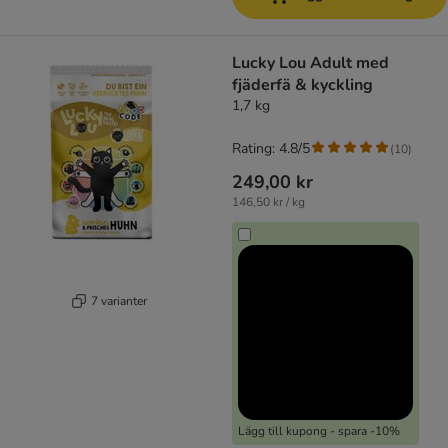
Lucky Lou Adult med
fjäderfä & kyckling
1,7 kg
Rating: 4.8/5
(
10
)
249,00 kr
146,50 kr / kg
7 varianter
Lägg till kupong - spara -10%