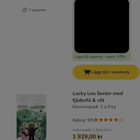
7 varianter
Lägg till kupong - spara -10%
Lägg till i varukorg
Lucky Lou Senior med
fjäderfä & vilt
Ekonomipack: 2 x 9 kg
Rating: 5/5
(
1
)
Individuellt
1 944,00 kr
1 929,00 kr