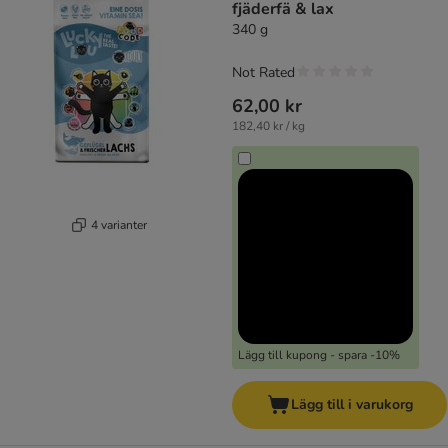
fjäderfä & lax
340 g
Not Rated
62,00 kr
182,40 kr / kg
4 varianter
Lägg till kupong - spara -10%
Lägg till i varukorg