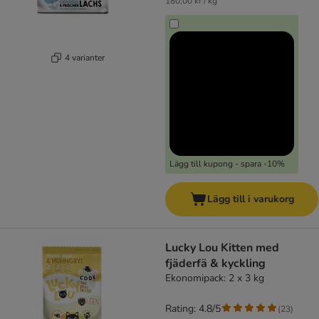
180,00 kr / kg
4 varianter
Lägg till kupong - spara -10%
Lägg till i varukorg
Lucky Lou Kitten med
fjäderfä & kyckling
Ekonomipack: 2 x 3 kg
Rating: 4.8/5
(
23
)