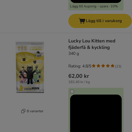
Lägg till kupong - spara -10%
Lägg till i varukorg
Lucky Lou Kitten med
fjäderfä & kyckling
340 g
Rating: 4.8/5
(
23
)
62,00 kr
182,40 kr / kg
8 varianter