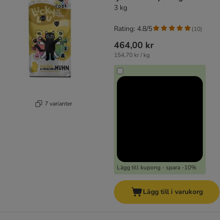
3 kg
Rating: 4.8/5
(
10
)
464,00 kr
154,70 kr / kg
7 varianter
Lägg till kupong - spara -10%
Lägg till i varukorg