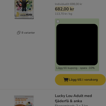
Individuellt
698,00 kr
682,00 kr
113,70 kr / kg
8 varianter
Lägg till kupong - spara -10%
Lägg till i varukorg
Lucky Lou Adult med
fjäderfä & anka
Ekonomipack: 2 x 3 kg