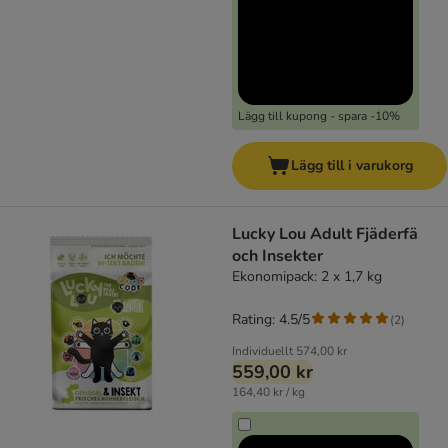
Lägg till kupong - spara -10%
Lägg till i varukorg
Lucky Lou Adult Fjäderfä
och Insekter
Ekonomipack: 2 x 1,7 kg
Rating: 4.5/5
(
2
)
Individuellt
574,00 kr
559,00 kr
164,40 kr / kg