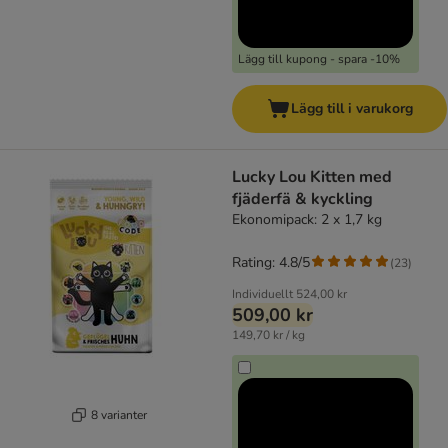
Lägg till kupong - spara -10%
Lägg till i varukorg
Lucky Lou Kitten med
fjäderfä & kyckling
Ekonomipack: 2 x 1,7 kg
Rating: 4.8/5
(
23
)
Individuellt
524,00 kr
509,00 kr
149,70 kr / kg
8 varianter