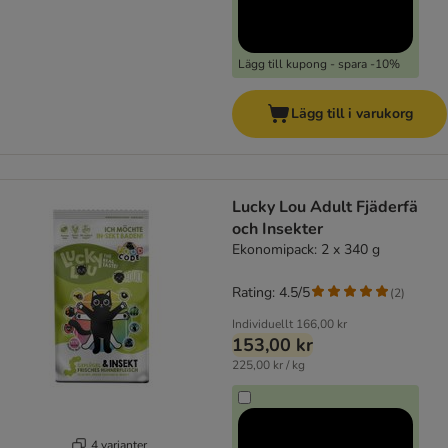
Lägg till kupong - spara -10%
Lägg till i varukorg
Lucky Lou Adult Fjäderfä
och Insekter
Ekonomipack: 2 x 340 g
Rating: 4.5/5
(
2
)
Individuellt
166,00 kr
153,00 kr
225,00 kr / kg
4 varianter