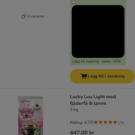
6 varianter
Lägg till kupong - spara -10%
Lägg till i varukorg
Lucky Lou Light med
fjäderfä & lamm
3 kg
Rating: 4.7/5
(
20
)
447,00 kr