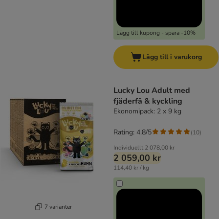
Lägg till kupong - spara -10%
Lägg till i varukorg
Lucky Lou Adult med
fjäderfä & kyckling
Ekonomipack: 2 x 9 kg
Rating: 4.8/5
(
10
)
Individuellt
2 078,00 kr
2 059,00 kr
114,40 kr / kg
7 varianter