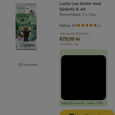
Lucky Lou Senior med
fjäderfä & vilt
Ekonomipack: 2 x 3 kg
Rating: 5/5
(
1
)
Individuellt
694,00 kr
679,00 kr
113,20 kr / kg
6 varianter
Lägg till kupong - spara -10%