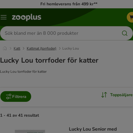
Fri hemleverans från 499 kr**
Katalogmeny
Sök
efter
produkter
Katt
Kattmat (torrfoder)
Lucky Lou
Lucky Lou torrfoder för katter
Lucky Lou torrfoder för katter
Toppsäljare
Filtrera
1 - 41 av 41 resultat
product items have been changed
Lucky Lou Senior med