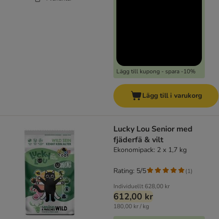
Lägg till kupong - spara -10%
Lägg till i varukorg
Lucky Lou Senior med
fjäderfä & vilt
Ekonomipack: 2 x 1,7 kg
Rating: 5/5
(
1
)
Individuellt
628,00 kr
612,00 kr
180,00 kr / kg