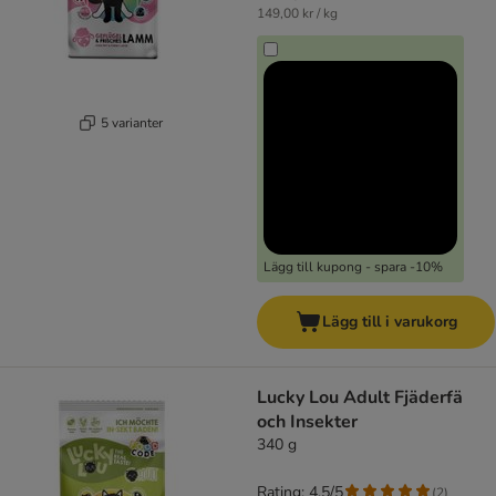
149,00 kr / kg
5 varianter
Lägg till kupong - spara -10%
Lägg till i varukorg
Lucky Lou Adult Fjäderfä
och Insekter
340 g
Rating: 4.5/5
(
2
)