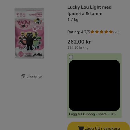
Lucky Lou Light med
fjäderfä & lamm
1,7 kg
Rating: 4.7/5
(
20
)
262,00 kr
154,10 kr / kg
5 varianter
Lägg till kupong - spara -10%
Lägg till i varukorg