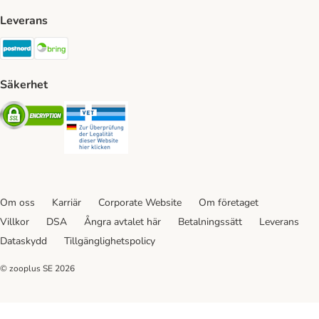
Leverans
Postnord Shipping Method
Bring Shipping Method
Säkerhet
Security
Security
Om oss
Karriär
Corporate Website
Om företaget
Villkor
DSA
Ångra avtalet här
Betalningssätt
Leverans
Dataskydd
Tillgänglighetspolicy
© zooplus SE
2026