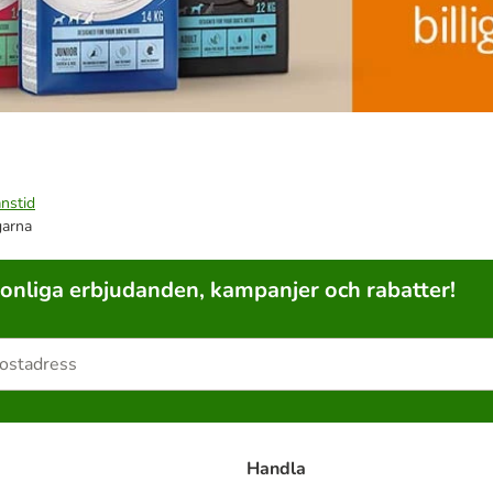
nstid
garna
sonliga erbjudanden, kampanjer och rabatter!
Handla