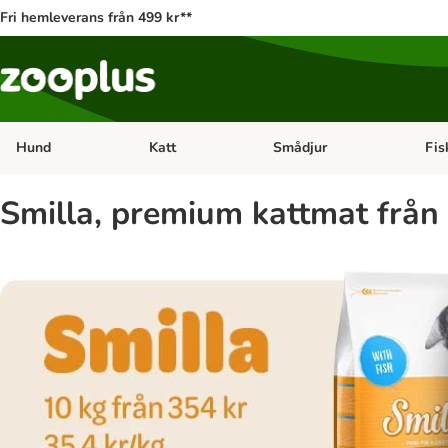
Fri hemleverans från 499 kr**
Hund
Katt
Smådjur
Fis
Open category menu: Hund
Open category menu: Katt
Open 
Smilla, premium kattmat från 