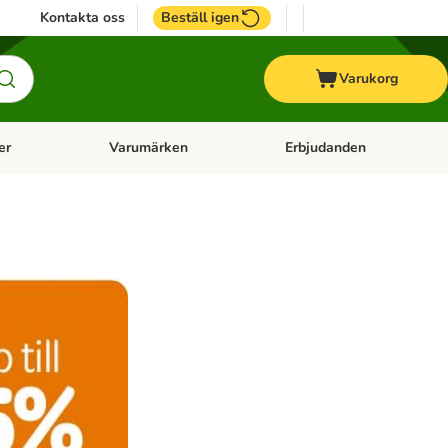
Kontakta oss
Beställ igen
Varukorg
er
Varumärken
Erbjudanden
menu: Häst
Open category menu: Veterinärfoder
Open category menu: Varum