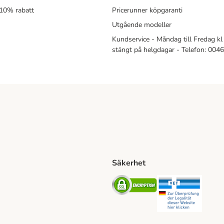
 10% rabatt
Pricerunner köpgaranti
Utgående modeller
Kundservice - Måndag till Fredag kl 
stängt på helgdagar - Telefon: 00
Säkerhet
Shipping Method
ing Shipping Method
Security
Securit
ethod