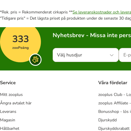
*Rek. pris = Rekommenderat cirkapris **
Se leveranskostnader och levera
"Tidigare pris" = Det lägsta priset på produkten under de senaste 30 da
Nyhetsbrev - Missa inte per
333
zooPoäng
Välj husdjur
Service
Våra fördelar
Mitt zooplus
zooplus Club - Lo
Ångra avtalet här
zooplus Affiliate 
Leverans
Bonusshop - lös 
Magasin
Djurskydd
Hållbarhet
Djurskyddsrabatt 