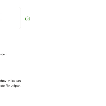
nte i
behov
, vilka kan
ade för valpar,