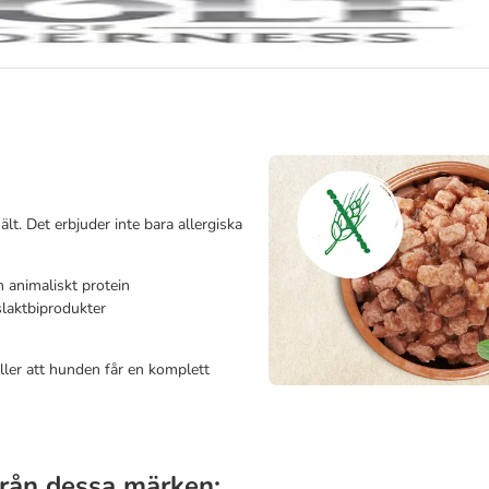
lt. Det erbjuder inte bara allergiska
 animaliskt protein
slaktbiprodukter
ller att hunden får en komplett
från dessa märken: