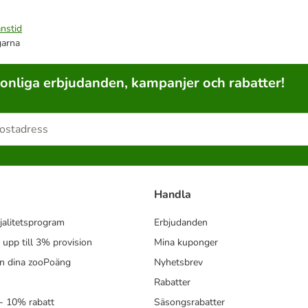
nstid
garna
sonliga erbjudanden, kampanjer och rabatter!
Handla
jalitetsprogram
Erbjudanden
- upp till 3% provision
Mina kuponger
in dina zooPoäng
Nyhetsbrev
Rabatter
- 10% rabatt
Säsongsrabatter