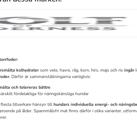
torrfoder:
årsmälta kolhydrater
som vete, havre, råg, korn, hirs, majs och ris
ingår i
foder.
Därför är sammanställningarna vanligtvis:
mälta och tolereras bättre
ärskilt fördelaktiga för näringskänsliga hundar
flesta tillverkare hänsyn till
hundars individuella energi- och närings
eroende på ålder. Spannmålsfri mat finns därför i olika varianter, utform
rer.