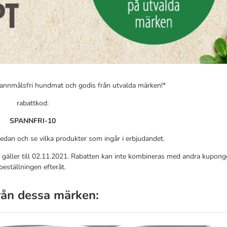
pannmålsfri hundmat och godis från utvalda märken!*
rabattkod:
SPANNFRI-10
edan och se vilka produkter som ingår i erbjudandet.
äller till 02.11.2021. Rabatten kan inte kombineras med andra kuponger e
beställningen efteråt.
rån dessa märken: