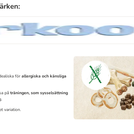
ärken:
dealiska för
allergiska och känsliga
ssa på
träningen, som sysselsättning
g.
t variation.