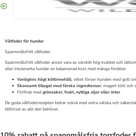
Våtfoder för hundar
Spannmålsfritt våtfoder:
Spannmålsfritt våtfoder anses vara av särskilt hög kvalitet och lättsmä
eller intoleranta hundar en balanserad kost med många fördelar:
Vanligtvis högt köttinnehåll
, vilket förser hunden med gott om
Skonsamt tillagat med färska ingredienser
, magert kött och 
Förfinat med
grönsaker, frukt, nyttiga oljor eller örter
De goda våtfoderrecepten bidrar också med extra vätska och säkerstä
tillförsel av allt den behöver.
10% rabatt på spannmålsfria torrfoder 