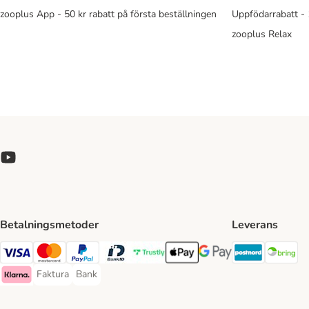
zooplus App - 50 kr rabatt på första beställningen
Uppfödarrabatt -
zooplus Relax
Betalningsmetoder
Leverans
Postnord 
Br
Visa Payment Method
Mastercard Payment Method
PayPal Payment Method
BankID Payment Method
Trustly Payment Method
Apple Pay Payment Method
Googple Pay Payment M
Faktura
Bank
Faktura Payment Method
Bank Payment Method
Klarna Payment Method