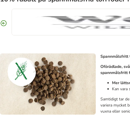
Spannmålsfritt 
Oförädlade, sv
spannmålsfritt 
Mer lätts
Kan vara s
Samtidigt tar de 
variera mycket b
vuxna eller senio