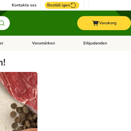
Kontakta oss
Beställ igen
Varukorg
er
Varumärken
Erbjudanden
menu: Häst
Open category menu: Veterinärfoder
Open category menu: Varum
n!