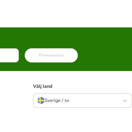
Prenumerera
Välj land
Sverige / sv