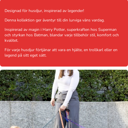
Designad för husdjur, inspirerad av legender!
Denna kollektion ger äventyr till din lurviga väns vardag.
Inspirerad av magin i Harry Potter, superkraften hos Superman
och styrkan hos Batman, blandar varje tillbehör stil, komfort och
kvalitet.
För varje husdjur förtjänar att vara en hjälte, en trollkarl eller en
legend på sitt eget sätt.