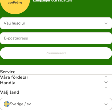
kampanjer och rabatter!
zooPoäng
Välj husdjur
Prenumerera
Service
Våra fördelar
Handla
Välj land
Sverige / sv