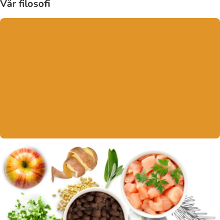
Vår filosofi
Gourmetmat
Smilla är ett foder för katter, utvecklat i samarbete med de bästa
experterna och i linje med de senaste vetenskapliga framstegen.
Fodret innehåller vitaminer, värdefulla ingredienser och det
optimala proteinförhållandet för din katts hälsa och välbefinnande.
Smillas foder stödjer tandrengöringsprocessen tack vare bitarnas
speciella form och struktur. Inga konstgjorda och genetiskt
modifierade ingredienser. Maten är skräddarsydd efter katternas
behov i olika skeden av livet.