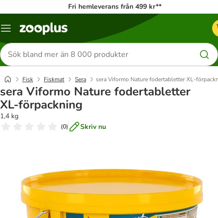
Fri hemleverans från 499 kr**
Katalogmeny
Sök
efter
produkter
Fisk
Fiskmat
Sera
sera Viformo Nature fodertabletter XL-förpack
sera Viformo Nature fodertabletter
XL-förpackning
1,4 kg
Skriv nu
(
0
)