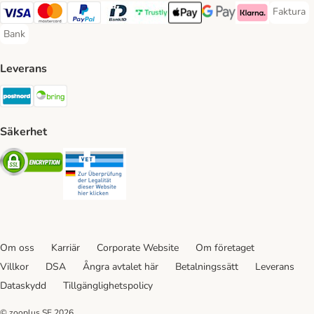
Faktura
Faktura 
Visa Payment Method
Mastercard Payment Method
PayPal Payment Method
BankID Payment Method
Trustly Payment Method
Apple Pay Payment Method
Googple Pay Payment M
Klarna Payment 
Bank
Bank Payment Method
Leverans
Postnord Shipping Method
Bring Shipping Method
Säkerhet
Security
Security
Om oss
Karriär
Corporate Website
Om företaget
Villkor
DSA
Ångra avtalet här
Betalningssätt
Leverans
Dataskydd
Tillgänglighetspolicy
© zooplus SE
2026