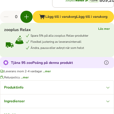
809,20
-15%
Lägg till i varukorg
Lägg till i varukorg
Läs mer
zooplus Relax
Spara 5% på alla zooplus Relax-produkter
Flexibel justering av leveransintervall
Ändra, pausa eller avbryt när som helst
Tjäna 95 zooPoäng på denna produkt
Leverans inom 2-4 vardagar
...mer
Returpolicy
...mer
Produktinfo
Ingredienser