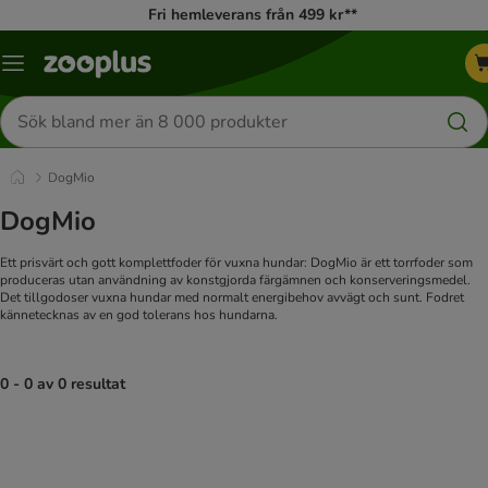
Fri hemleverans från 499 kr**
Katalogmeny
Sök
efter
produkter
DogMio
DogMio
Ett prisvärt och gott komplettfoder för vuxna hundar: DogMio är ett torrfoder som
produceras utan användning av konstgjorda färgämnen och konserveringsmedel.
Det tillgodoser vuxna hundar med normalt energibehov avvägt och sunt. Fodret
kännetecknas av en god tolerans hos hundarna.
0 - 0 av 0 resultat
product items have been changed