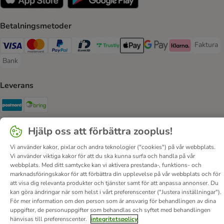
Betalningsmetoder
Faktura
Faktura 
Visa Payment Method
Mastercard Payment Method
PayPal Payment Method
BankID Payment Method
Trustly Payment Method
Apple Pay Payment Method
Googple Pay Payment M
Klarna Payment 
Bank
Bank Payment Method
Leverans
Postnord Shipping Method
Bring Shipping Method
Hjälp oss att förbättra zooplus!
Säkerhet
Security
Security
Vi använder kakor, pixlar och andra teknologier ("cookies") på vår webbplats.
Vi använder viktiga kakor för att du ska kunna surfa och handla på vår
webbplats. Med ditt samtycke kan vi aktivera prestanda-, funktions- och
marknadsföringskakor för att förbättra din upplevelse på vår webbplats och för
att visa dig relevanta produkter och tjänster samt för att anpassa annonser. Du
kan göra ändringar när som helst i vårt preferenscenter ("Justera inställningar").
För mer information om den person som är ansvarig för behandlingen av dina
uppgifter, de personuppgifter som behandlas och syftet med behandlingen
Om oss
Karriär
Corporate Website
Om företaget
hänvisas till preferenscenter.
integritetspolicy