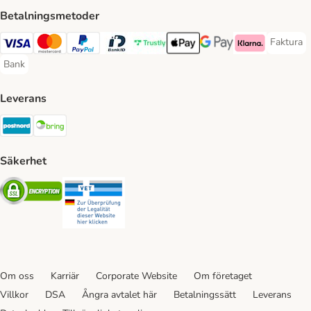
Betalningsmetoder
Faktura
Faktura 
Visa Payment Method
Mastercard Payment Method
PayPal Payment Method
BankID Payment Method
Trustly Payment Method
Apple Pay Payment Method
Googple Pay Payment M
Klarna Payment 
Bank
Bank Payment Method
Leverans
Postnord Shipping Method
Bring Shipping Method
Säkerhet
Security
Security
Om oss
Karriär
Corporate Website
Om företaget
Villkor
DSA
Ångra avtalet här
Betalningssätt
Leverans