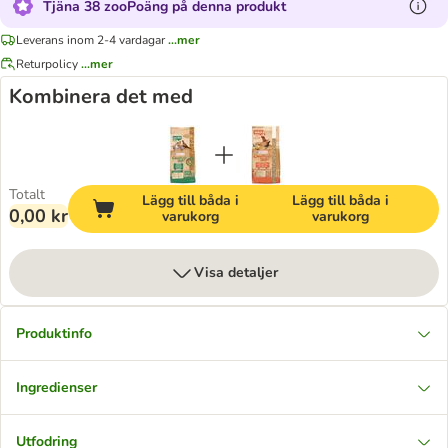
Tjäna 38 zooPoäng på denna produkt
Leverans inom 2-4 vardagar
...mer
Returpolicy
...mer
Kombinera det med
Totalt
Lägg till båda i
Lägg till båda i
0,00 kr
varukorg
varukorg
Visa detaljer
Produktinfo
Ingredienser
Utfodring