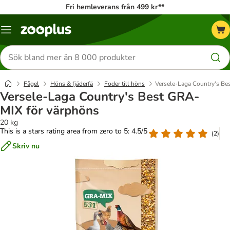
Fri hemleverans från 499 kr**
Katalogmeny
Sök
efter
produkter
Fågel
Höns & fjäderfä
Foder till höns
Versele-Laga Country's Be
Versele-Laga Country's Best GRA-
MIX för värphöns
20 kg
This is a stars rating area from zero to 5: 4.5/5
(
2
)
Skriv nu