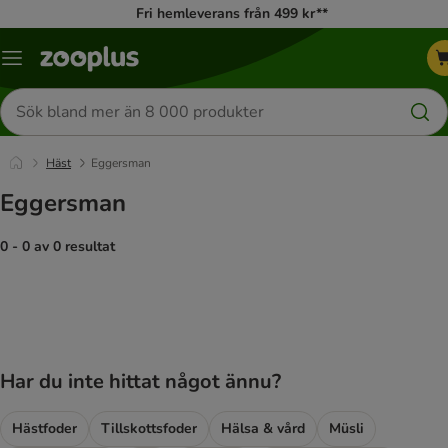
Fri hemleverans från 499 kr**
Katalogmeny
Sök
efter
produkter
Häst
Eggersman
Eggersman
0 - 0 av 0 resultat
product items have been changed
Har du inte hittat något ännu?
Hästfoder
Tillskottsfoder
Hälsa & vård
Müsli