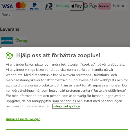
Faktura
Faktura 
Visa Payment Method
Mastercard Payment Method
PayPal Payment Method
BankID Payment Method
Trustly Payment Method
Apple Pay Payment Method
Googple Pay Payment M
Klarna Payment 
Bank
Bank Payment Method
Leverans
Postnord Shipping Method
Bring Shipping Method
Hjälp oss att förbättra zooplus!
Säkerhet
Security
Security
Vi använder kakor, pixlar och andra teknologier ("cookies") på vår webbplats.
Vi använder viktiga kakor för att du ska kunna surfa och handla på vår
webbplats. Med ditt samtycke kan vi aktivera prestanda-, funktions- och
marknadsföringskakor för att förbättra din upplevelse på vår webbplats och för
att visa dig relevanta produkter och tjänster samt för att anpassa annonser. Du
kan göra ändringar när som helst i vårt preferenscenter ("Justera inställningar").
För mer information om den person som är ansvarig för behandlingen av dina
uppgifter, de personuppgifter som behandlas och syftet med behandlingen
Om oss
Karriär
Corporate Website
Om företaget
hänvisas till preferenscenter.
integritetspolicy
Villkor
DSA
Ångra avtalet här
Betalningssätt
Leverans
Dataskydd
Tillgänglighetspolicy
Anpassa inställningar