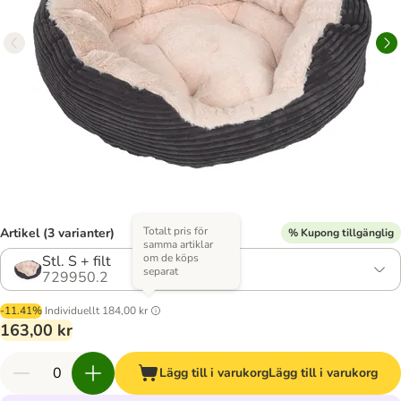
Totalt pris för
Artikel (3 varianter)
% Kupong tillgänglig
samma artiklar
om de köps
Stl. S + filt
separat
729950.2
-11.41%
Individuellt
184,00 kr
163,00 kr
Lägg till i varukorg
Lägg till i varukorg