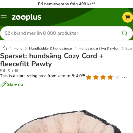
Fri hemleverans från 499 kr**
Katalogmeny
Sök
efter
produkter
Hund
Hundbäddar & hundsängar
Hundsängar i tyg & nylon
Spar
Sparset: hundsäng Cozy Cord +
fleecefilt Pawty
Stl. S + filt
This is a stars rating area from zero to 5: 4.0/5
(
7
)
Skriv nu