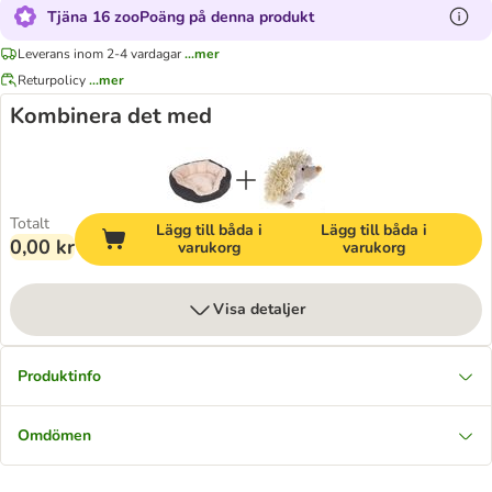
Tjäna 16 zooPoäng på denna produkt
Leverans inom 2-4 vardagar
...mer
Returpolicy
...mer
Kombinera det med
Totalt
Lägg till båda i
Lägg till båda i
0,00 kr
varukorg
varukorg
Visa detaljer
Produktinfo
Omdömen