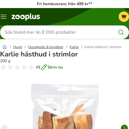
Fri hemleverans från 499 kr**
Katalogmeny
Sök
efter
produkter
Hund
Hundgodis & hundben
Karlie
Karlie hästhud i strimlor
Karlie hästhud i strimlor
200 g
Skriv nu
(
0
)