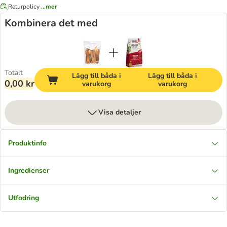
Returpolicy
...mer
Kombinera det med
Totalt
Lägg till båda i
Lägg till båda i
0,00 kr
varukorg
varukorg
Visa detaljer
Produktinfo
Ingredienser
Utfodring