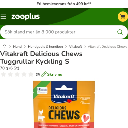
Fri hemleverans från 499 kr**
Katalogmeny
Sök
efter
produkter
Hund
Hundgodis & hundben
Vitakraft
Vitakraft Delicious Chews
Vitakraft Delicious Chews
Tuggrullar Kyckling S
70 g (6 St)
Skriv nu
(
0
)