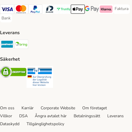
Faktura
Faktura 
Visa Payment Method
Mastercard Payment Method
PayPal Payment Method
BankID Payment Method
Trustly Payment Method
Apple Pay Payment Method
Googple Pay Payment M
Klarna Payment 
Bank
Bank Payment Method
Leverans
Postnord Shipping Method
Bring Shipping Method
Säkerhet
Security
Security
Om oss
Karriär
Corporate Website
Om företaget
Villkor
DSA
Ångra avtalet här
Betalningssätt
Leverans
Dataskydd
Tillgänglighetspolicy