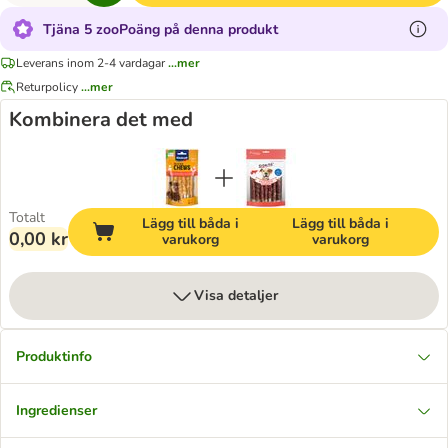
Tjäna 5 zooPoäng på denna produkt
Leverans inom 2-4 vardagar
...mer
Returpolicy
...mer
Kombinera det med
Totalt
Lägg till båda i
Lägg till båda i
0,00 kr
varukorg
varukorg
Visa detaljer
Produktinfo
Ingredienser