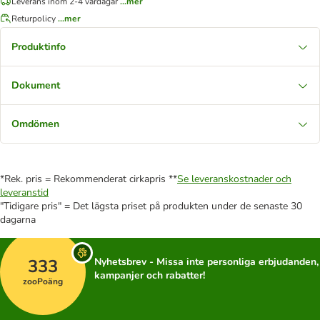
Leverans inom 2-4 vardagar
...mer
Returpolicy
...mer
Produktinfo
Dokument
Omdömen
*Rek. pris = Rekommenderat cirkapris **
Se leveranskostnader och
leveranstid
"Tidigare pris" = Det lägsta priset på produkten under de senaste 30
dagarna
333
Nyhetsbrev - Missa inte personliga erbjudanden,
kampanjer och rabatter!
zooPoäng