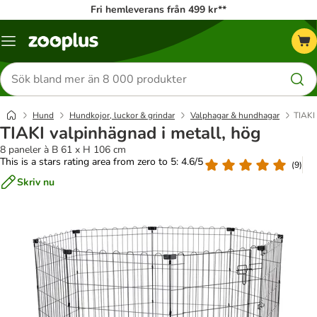
Fri hemleverans från 499 kr**
Katalogmeny
Sök
efter
produkter
Hund
Hundkojor, luckor & grindar
Valphagar & hundhagar
TIAKI 
TIAKI valpinhägnad i metall, hög
8 paneler à B 61 x H 106 cm
This is a stars rating area from zero to 5: 4.6/5
(
9
)
Skriv nu