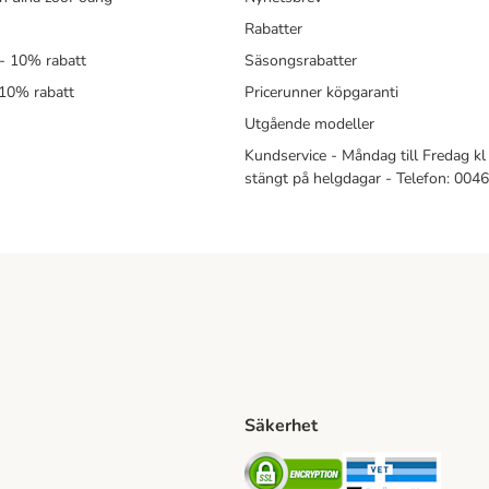
Rabatter
- 10% rabatt
Säsongsrabatter
 10% rabatt
Pricerunner köpgaranti
Utgående modeller
Kundservice - Måndag till Fredag kl 
stängt på helgdagar - Telefon: 00
Säkerhet
Shipping Method
ing Shipping Method
Security
Securit
ethod