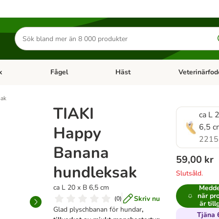
Sök
efter
produkter
k
Fågel
Häst
Veterinärfod
category menu: Smådjur
Open category menu: Fisk
Open category menu: Fågel
Open category 
sak
TIAKI
ca L 
6,5 
Happy
2215
Banana
59,00 kr
hundleksak
Slutsåld.
ca L 20 x B 6,5 cm
Medde
när pr
Skriv nu
(
0
)
är til
Glad plyschbanan för hundar
,
Tjäna 