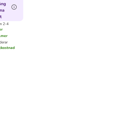
äng
nna
t
m 2-4
er
..mer
derar
ktkostnad