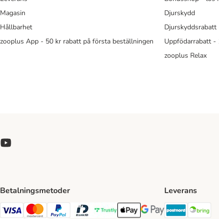
Magasin
Djurskydd
Hållbarhet
Djurskyddsrabatt 
zooplus App - 50 kr rabatt på första beställningen
Uppfödarrabatt -
zooplus Relax
Betalningsmetoder
Leverans
Postnord 
Br
Visa Payment Method
Mastercard Payment Method
PayPal Payment Method
BankID Payment Method
Trustly Payment Method
Apple Pay Payment Method
Googple Pay Payment M