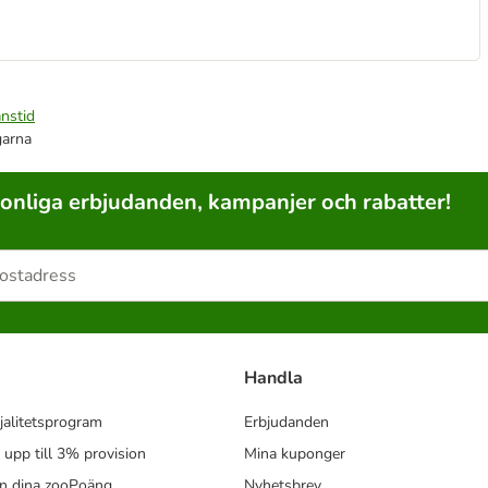
nstid
garna
sonliga erbjudanden, kampanjer och rabatter!
Handla
jalitetsprogram
Erbjudanden
- upp till 3% provision
Mina kuponger
in dina zooPoäng
Nyhetsbrev