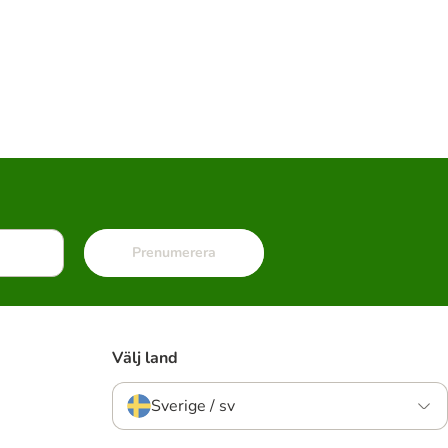
Prenumerera
Välj land
Sverige / sv