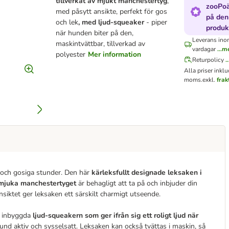
tillverkat av mjukt manchestertyg
,
zooPo
med påsytt ansikte, perfekt för gos
på de
och lek
, med ljud-squeaker
- piper
produk
när hunden biter på den,
Leverans ino
maskintvättbar, tillverkad av
vardagar
...m
polyester
Mer information
Returpolicy
.
Alla priser inklu
moms.
exkl.
fra
och gosiga stunder. Den här
kärleksfullt designade leksaken i
mjuka manchestertyget
är behagligt att ta på och inbjuder din
siktet ger leksaken ett särskilt charmigt utseende.
n inbyggda
ljud-squeakern som ger ifrån sig ett roligt ljud när
hund aktiv och sysselsatt. Leksaken kan också tvättas i maskin, så