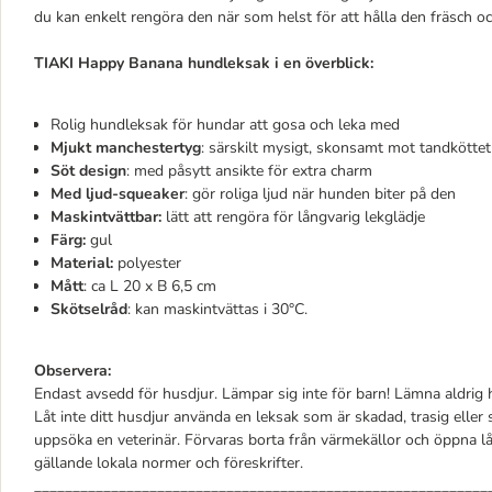
du kan enkelt rengöra den när som helst för att hålla den fräsch o
TIAKI Happy Banana hundleksak i en överblick:
Rolig hundleksak för hundar att gosa och leka med
Mjukt manchestertyg
: särskilt mysigt, skonsamt mot tandköttet
Söt design
: med påsytt ansikte för extra charm
Med ljud-squeaker
: gör roliga ljud när hunden biter på den
Maskintvättbar:
lätt att rengöra för långvarig lekglädje
Färg:
gul
Material:
polyester
Mått
: ca L 20 x B 6,5 cm
Skötselråd
: kan maskintvättas i 30°C.
Observera:
Endast avsedd för husdjur. Lämpar sig inte för barn! Lämna aldrig 
Låt inte ditt husdjur använda en leksak som är skadad, trasig elle
uppsöka en veterinär. Förvaras borta från värmekällor och öppna l
gällande lokala normer och föreskrifter.
___________________________________________________________