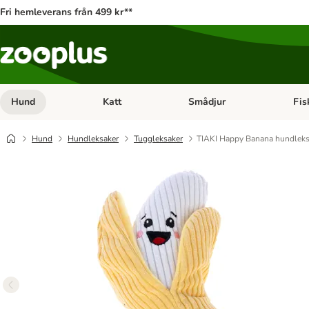
Fri hemleverans från 499 kr**
Hund
Katt
Smådjur
Fis
Open category menu: Hund
Open category menu: Katt
Open 
Hund
Hundleksaker
Tuggleksaker
TIAKI Happy Banana hundlek