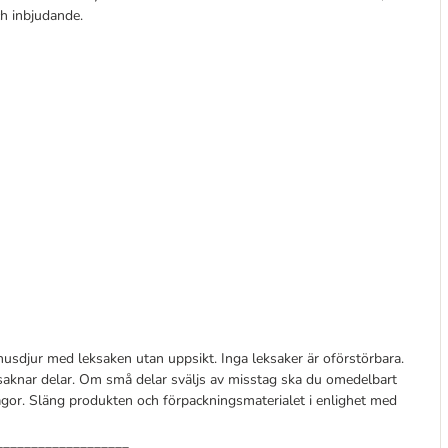
ch inbjudande.
husdjur med leksaken utan uppsikt. Inga leksaker är oförstörbara.
r saknar delar. Om små delar sväljs av misstag ska du omedelbart
ågor. Släng produkten och förpackningsmaterialet i enlighet med
___________________