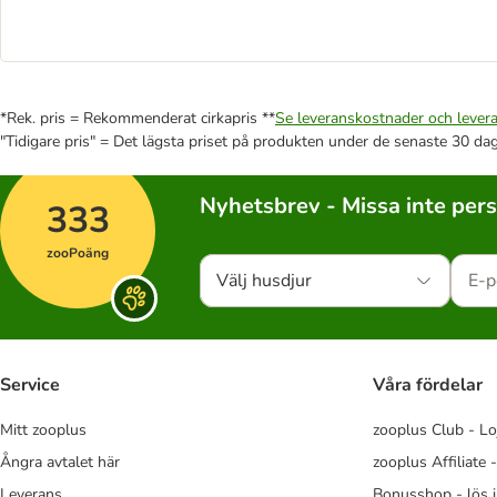
*Rek. pris = Rekommenderat cirkapris **
Se leveranskostnader och levera
"Tidigare pris" = Det lägsta priset på produkten under de senaste 30 da
Nyhetsbrev - Missa inte per
333
zooPoäng
Välj husdjur
Service
Våra fördelar
Mitt zooplus
zooplus Club - Lo
Ångra avtalet här
zooplus Affiliate 
Leverans
Bonusshop - lös 